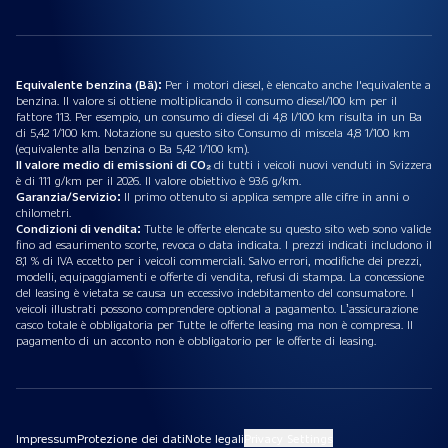
Equivalente benzina (Bä):
Per i motori diesel, è elencato anche l'equivalente a
benzina. Il valore si ottiene moltiplicando il consumo diesel/100 km per il
fattore 113. Per esempio, un consumo di diesel di 4,8 l/100 km risulta in un Ba
di 5,42 1/100 km. Notazione su questo sito Consumo di miscela 4,8 1/100 km
(equivalente alla benzina o Ba 5,42 1/100 km).
Il valore medio di emissioni di CO₂
di tutti i veicoli nuovi venduti in Svizzera
è di 111 g/km per il 2026. Il valore obiettivo è 93.6 g/km.
Garanzia/Servizio:
Il primo ottenuto si applica sempre alle cifre in anni o
chilometri.
Condizioni di vendita:
Tutte le offerte elencate su questo sito web sono valide
fino ad esaurimento scorte, revoca o data indicata. I prezzi indicati includono il
8,1 % di IVA eccetto per i veicoli commerciali. Salvo errori, modifiche dei prezzi,
modelli, equipaggiamenti e offerte di vendita, refusi di stampa. La concessione
del leasing è vietata se causa un eccessivo indebitamento del consumatore. I
veicoli illustrati possono comprendere optional a pagamento. L’assicurazione
casco totale è obbligatoria per Tutte le offerte leasing ma non è compresa. Il
pagamento di un acconto non è obbligatorio per le offerte di leasing.
Impressum
Protezione dei dati
Note legali
Privacy Settings