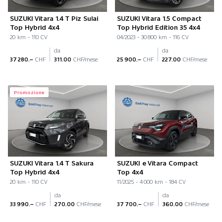
SUZUKI Vitara 1.4 T Piz Sulai
SUZUKI Vitara 1.5 Compact
Top Hybrid 4x4
Top Hybrid Edition 35 4x4
20 km - 110 CV
04/2023 - 30 800 km - 116 CV
da
da
37 280.–
CHF
311.00
CHF/mese
25 900.–
CHF
227.00
CHF/mese
Promozione
SUZUKI Vitara 1.4 T Sakura
SUZUKI e Vitara Compact
Top Hybrid 4x4
Top 4x4
20 km - 110 CV
11/2025 - 4 000 km - 184 CV
da
da
33 990.–
CHF
270.00
CHF/mese
37 700.–
CHF
360.00
CHF/mese