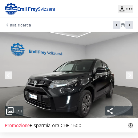
Emil Frey
Svizzera
alla ricerca
1/11
Promozione
Risparmia ora CHF 1 500.–