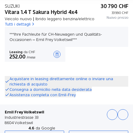
30 790 CHF
SUZUKI
Vitara 1.4 T Sakura Hybrid 4x4
33 990 CHF
Nuovo prezzo
Veicolo nuovo | Ibrido leggero benzina/elettrico
Tutti i dettagli
***Ihre Fachleute für CH-Neuwagen und Qualitäts-
Occasionen – Emil Frey Volketswil***
Leasing
da CHF
252.00
/mese
Stilare un’offerta
Acquistare in leasing direttamente online o inviare una
richiesta di acquisto
Consegna a domicilio nella data desiderata
Assistenza completa con Emil-Frey
Emil Frey Volketswil
Industriestrasse 33
8604 Volketswil
4.6
da Google