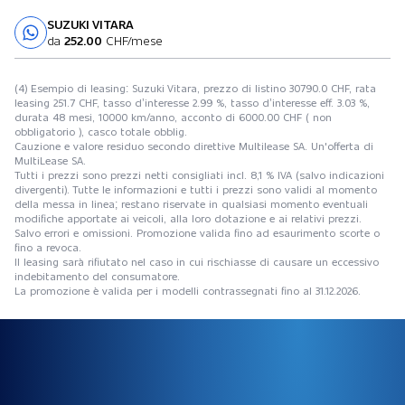
SUZUKI VITARA
Prova su strada
da
252.00
CHF/mese
(4) Esempio di leasing: Suzuki Vitara, prezzo di listino 30790.0 CHF, rata
leasing 251.7 CHF, tasso d’interesse 2.99 %, tasso d’interesse eff. 3.03 %,
durata 48 mesi, 10000 km/anno, acconto di 6000.00 CHF ( non
obbligatorio ), casco totale obblig.
Cauzione e valore residuo secondo direttive Multilease SA. Un'offerta di
MultiLease SA.
Tutti i prezzi sono prezzi netti consigliati incl. 8,1 % IVA (salvo indicazioni
divergenti). Tutte le informazioni e tutti i prezzi sono validi al momento
della messa in linea; restano riservate in qualsiasi momento eventuali
modifiche apportate ai veicoli, alla loro dotazione e ai relativi prezzi.
Salvo errori e omissioni. Promozione valida fino ad esaurimento scorte o
fino a revoca.
Il leasing sarà rifiutato nel caso in cui rischiasse di causare un eccessivo
indebitamento del consumatore.
La promozione è valida per i modelli contrassegnati fino al 31.12.2026.