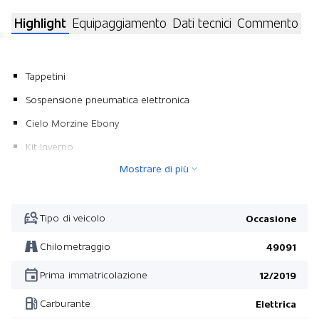
Highlight
Equipaggiamento
Dati tecnici
Commento
Tappetini
Sospensione pneumatica elettronica
Cielo Morzine Ebony
Kit Inverno
Mostrare di più
Tettuccio panoramico
Portellone elettrico con funzione mano libera
Kit Black
Tipo di veicolo
Occasione
Adaptive Dynamics
Chilometraggio
49091
Cerchioni in lega leggera 20" -5 raggi- Black
Prima immatricolazione
12/2019
Kit Driver Assist
Carburante
Elettrica
Vetri sfumati dal montante B