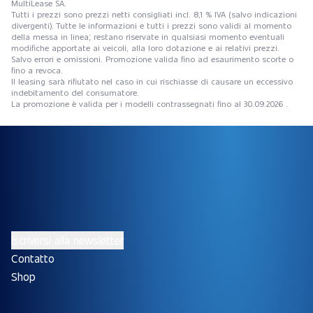
MultiLease SA.
Tutti i prezzi sono prezzi netti consigliati incl. 8,1 % IVA (salvo indicazioni
divergenti). Tutte le informazioni e tutti i prezzi sono validi al momento
della messa in linea; restano riservate in qualsiasi momento eventuali
modifiche apportate ai veicoli, alla loro dotazione e ai relativi prezzi.
Salvo errori e omissioni. Promozione valida fino ad esaurimento scorte o
fino a revoca.
Il leasing sarà rifiutato nel caso in cui rischiasse di causare un eccessivo
indebitamento del consumatore.
La promozione è valida per i modelli contrassegnati fino al 30.09.2026 .
Iscriversi alla newsletter
Contatto
Shop