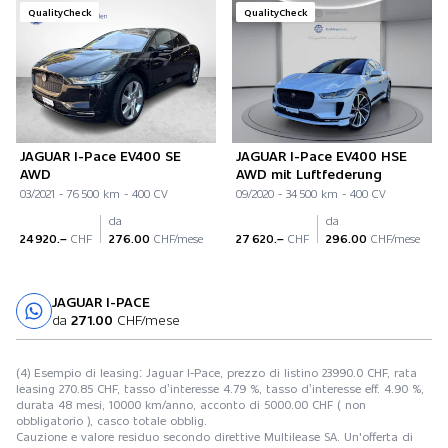
QualityCheck
QualityCheck
JAGUAR I-Pace EV400 SE
JAGUAR I-Pace EV400 HSE
AWD
AWD mit Luftfederung
03/2021 - 76 500 km - 400 CV
09/2020 - 34 500 km - 400 CV
da
da
24 920.–
CHF
276.00
CHF/mese
27 620.–
CHF
296.00
CHF/mese
JAGUAR I-PACE
Prova su strada
da
271.00
CHF/mese
(4) Esempio di leasing: Jaguar I-Pace, prezzo di listino 23990.0 CHF, rata
leasing 270.85 CHF, tasso d’interesse 4.79 %, tasso d’interesse eff. 4.90 %,
durata 48 mesi, 10000 km/anno, acconto di 5000.00 CHF ( non
obbligatorio ), casco totale obblig.
Cauzione e valore residuo secondo direttive Multilease SA. Un'offerta di