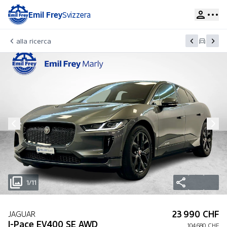
Emil Frey
Svizzera
alla ricerca
1/11
23 990 CHF
JAGUAR
I-Pace EV400 SE AWD
104 680 CHF