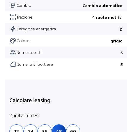
Cambio
Cambio automatico
Sedili ANT regolazioni elettr. 10 pos. e riscald. con Memory
Head-Up Display
Trazione
4 ruote motrici
Adaptive Surface Response
Categoria energetica
D
Kit Inverno
Colore
grigio
Kit Driver Assist
Numero sedili
5
Kit Black
Numero di portiere
5
Calcolare leasing
Durata in mesi
12
24
36
48
60