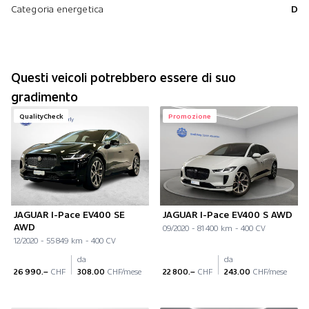
Categoria energetica
D
Questi veicoli potrebbero essere di suo
gradimento
QualityCheck
Promozione
JAGUAR I-Pace EV400 SE
JAGUAR I-Pace EV400 S AWD
AWD
09/2020 - 81 400 km - 400 CV
12/2020 - 55 849 km - 400 CV
da
da
26 990.–
CHF
308.00
CHF/mese
22 800.–
CHF
243.00
CHF/mese