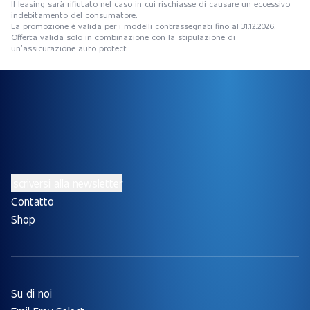
Il leasing sarà rifiutato nel caso in cui rischiasse di causare un eccessivo
indebitamento del consumatore.
La promozione è valida per i modelli contrassegnati fino al 31.12.2026.
Offerta valida solo in combinazione con la stipulazione di
un’assicurazione auto protect.
Iscriversi alla newsletter
Contatto
Shop
Su di noi