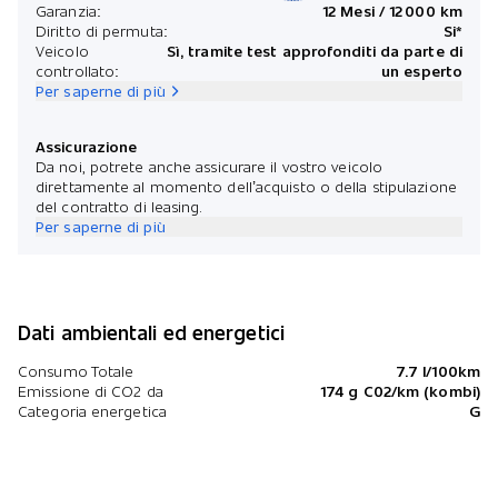
*Prezz
Garanzia:
12 Mesi / 12 000 km
Diritto di permuta:
Si*
Veicolo
Sì, tramite test approfonditi da parte di
controllato:
un esperto
Per saperne di più
Assicurazione
Da noi, potrete anche assicurare il vostro veicolo
direttamente al momento dell’acquisto o della stipulazione
del contratto di leasing.
Per saperne di più
Dati ambientali ed energetici
Consumo Totale
7.7 l/100km
Emissione di CO2 da
174 g C02/km (kombi)
Categoria energetica
G