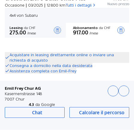
Nuovo prezzo
Occasione | 03/2025 | 12 800 km
Tutti i dettagli
4x4 von Subaru
Leasing
da CHF
Abbonamento
da CHF
275.00
917.00
/mese
/mese
Stilare un’offerta
Acquistare in leasing direttamente online o inviare una
richiesta di acquisto
Consegna a domicilio nella data desiderata
Assistenza completa con Emil-Frey
Emil Frey Chur AG
Kasernenstrasse 148
7007 Chur
4.3
da Google
Chat
Calcolare il percorso