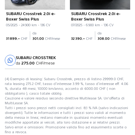
SUBARU Crosstrek 2.0i e-
SUBARU Crosstrek 2.0i e-
Boxer Swiss Plus
Boxer Swiss Plus
05/2025 - 24 900 km - 136 CV
07/2025 - 6 900 km - 136 CV
da
da
31 899.–
CHF
301.00
CHF/mese
32 390.–
CHF
308.00
CHF/mese
SUBARU CROSSTREK
Prova su strada
da
275.00
CHF/mese
(4) Esempio di leasing: Subaru Crosstrek, prezzo di listino 29999.0 CHF,
rata leasing 275.2 CHF, tasso d’interesse 3.99 %, tasso d’interesse eff. 4.06
%, durata 48 mesi, 10000 km/anno, acconto di 6000.00 CHF ( non
obbligatorio ), casco totale obblig.
Cauzione e valore residuo secondo direttive Multilease SA. Un'offerta di
MultiLease SA.
Tutti i prezzi sono prezzi netti consigliati incl. 8,1 % IVA (salvo indicazioni
divergenti). Tutte le informazioni e tutti i prezzi sono validi al momento
della messa in linea; restano riservate in qualsiasi momento eventuali
modifiche apportate ai veicoli, alla loro dotazione e ai relativi prezzi.
Salvo errori e omissioni. Promozione valida fino ad esaurimento scorte o
fino a revoca.