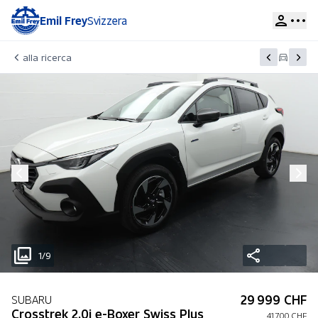
Emil Frey
Svizzera
alla ricerca
1/9
29 999 CHF
SUBARU
Crosstrek 2.0i e-Boxer Swiss Plus
41 700 CHF