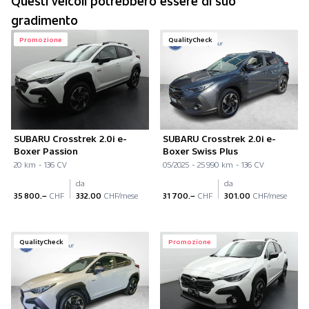
Questi veicoli potrebbero essere di suo
gradimento
Promozione
QualityCheck
SUBARU Crosstrek 2.0i e-
SUBARU Crosstrek 2.0i e-
Boxer Passion
Boxer Swiss Plus
20 km - 136 CV
05/2025 - 25 990 km - 136 CV
da
da
35 800.–
CHF
332.00
CHF/mese
31 700.–
CHF
301.00
CHF/mese
QualityCheck
Promozione