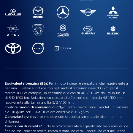
Equivalente benzina (Bä):
Per i motori diesel, è elencato anche l'equivalente a
benzina. Il valore si ottiene moltiplicando il consumo diesel/100 km per il
fattore 113. Per esempio, un consumo di diesel di 4,8 l/100 km risulta in un Ba
di 5,42 1/100 km. Notazione su questo sito Consumo di miscela 4,8 1/100 km
(equivalente alla benzina o Ba 5,42 1/100 km).
Il valore medio di emissioni di CO₂
di tutti i veicoli nuovi venduti in Svizzera
è di 111 g/km per il 2026. Il valore obiettivo è 93.6 g/km.
Garanzia/Servizio:
Il primo ottenuto si applica sempre alle cifre in anni o
chilometri.
Condizioni di vendita:
Tutte le offerte elencate su questo sito web sono valide
fino ad esaurimento scorte, revoca o data indicata. I prezzi indicati includono il