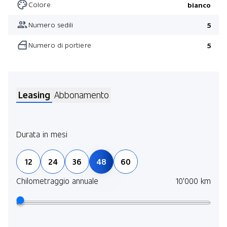
Colore
bianco
Numero sedili
5
Numero di portiere
5
Leasing
Abbonamento
Durata in mesi
Pren
12
24
36
48
60
assi
del 
Chilometraggio annuale
10'000 km
Scop
Dura