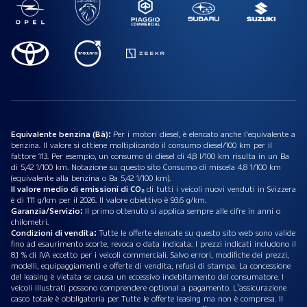
Equivalente benzina (Bä):
Per i motori diesel, è elencato anche l'equivalente a
benzina. Il valore si ottiene moltiplicando il consumo diesel/100 km per il
fattore 113. Per esempio, un consumo di diesel di 4,8 l/100 km risulta in un Ba
di 5,42 1/100 km. Notazione su questo sito Consumo di miscela 4,8 1/100 km
(equivalente alla benzina o Ba 5,42 1/100 km).
Il valore medio di emissioni di CO₂
di tutti i veicoli nuovi venduti in Svizzera
è di 111 g/km per il 2026. Il valore obiettivo è 93.6 g/km.
Garanzia/Servizio:
Il primo ottenuto si applica sempre alle cifre in anni o
chilometri.
Condizioni di vendita:
Tutte le offerte elencate su questo sito web sono valide
fino ad esaurimento scorte, revoca o data indicata. I prezzi indicati includono il
8,1 % di IVA eccetto per i veicoli commerciali. Salvo errori, modifiche dei prezzi,
modelli, equipaggiamenti e offerte di vendita, refusi di stampa. La concessione
del leasing è vietata se causa un eccessivo indebitamento del consumatore. I
veicoli illustrati possono comprendere optional a pagamento. L’assicurazione
casco totale è obbligatoria per Tutte le offerte leasing ma non è compresa. Il