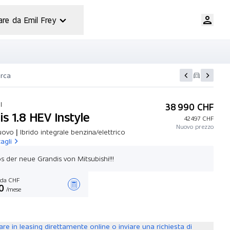
are da Emil Frey
erca
HI
38 990 CHF
s 1.8 HEV Instyle
42 497 CHF
Nuovo prezzo
ovo | Ibrido integrale benzina/elettrico
tagli
s der neue Grandis von Mitsubishi!!!
da CHF
0
/mese
Stilare un’offerta
are in leasing direttamente online o inviare una richiesta di