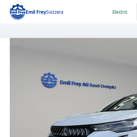
Emil Frey
Svizzera
Electric