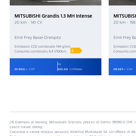
MITSUBISHI Grandis 1.3 MH Intense
MITSUBISH
20 km - 141 CV
20 km - 158
Emil Frey Basel-Dreispitz
Emil Frey Ba
Emissioni CO2 combinate 144 g/km
Emissioni CO2
E
Consumo combinato 6.4 l/100km
Consumo comb
da
35 800.–
CHF
303.00
CHF/mese
38 367.–
CHF
(4) Esempio di leasing: Mitsubishi Grandis, prezzo di listino 38990.0 CHF, 
casco totale obblig.
Cauzione e valore residuo secondo direttive Multilease SA. Un'offerta di Mu