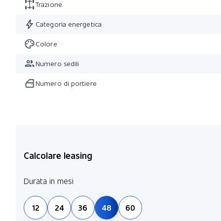
Trazione
Categoria energetica
Colore
Numero sedili
Numero di portiere
Calcolare leasing
Durata in mesi
12
24
36
48
60