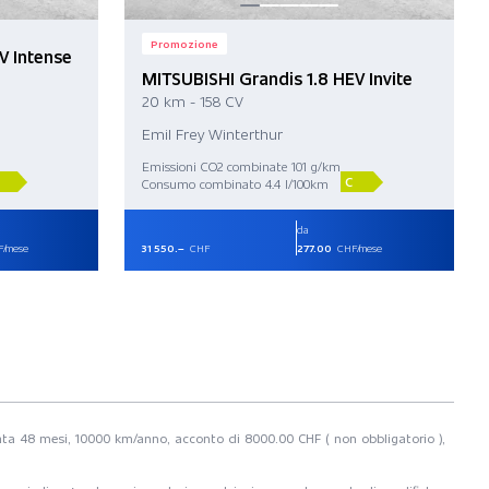
Promozione
V Intense
MITSUBISHI Grandis 1.8 HEV Invite
20 km - 158 CV
Emil Frey Winterthur
Emissioni CO2 combinate 101 g/km
C
Consumo combinato 4.4 l/100km
da
/mese
31 550.–
CHF
277.00
CHF/mese
durata 48 mesi, 10000 km/anno, acconto di 8000.00 CHF ( non obbligatorio ),