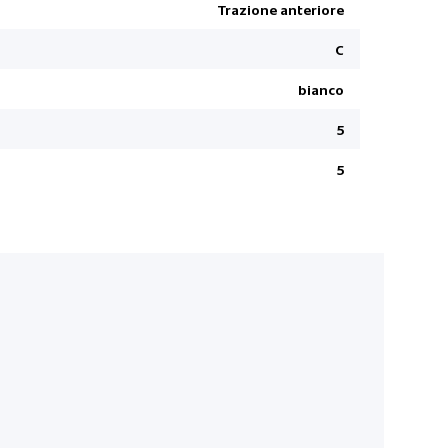
Instrument
Trazione anteriore
Freno di s
C
Climatizza
bianco
Airbags a t
Safe Exit A
5
Ripiano so
5
Sedile pass
Prezzo vedi
Keyless En
Parabrezza
Kit di rip
Regolatore
Riconoscim
sopraeleva
Garanzia 8
Specchiet