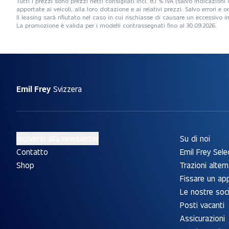
Tutti i prezzi sono prezzi netti consigliati incl. 8,1 % IVA (salvo indicazio
apportate ai veicoli, alla loro dotazione e ai relativi prezzi. Salvo errori 
Il leasing sarà rifiutato nel caso in cui rischiasse di causare un eccessiv
La promozione è valida per i modelli contrassegnati fino al 30.09.2026.
Emil Frey
Svizzera
Iscriversi alla newsletter
Su di noi
Contatto
Emil Frey Sele
Shop
Trazioni altern
Fissare un a
Le nostre soc
Posti vacanti
Assicurazioni