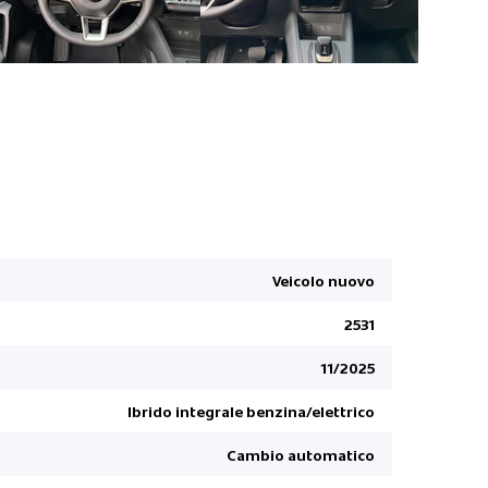
Alzacristall
Alzacristall
Assistente 
Veicolo nuovo
Assistente
2531
ABS Dispos
Illuminazi
11/2025
Centraggio
Ibrido integrale benzina/elettrico
Sistema di
Cambio automatico
Fari a LED