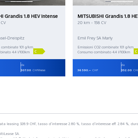
I Grandis 1.8 HEV Intense
MITSUBISHI Grandis 1.8 HE
 CV
20 km - 158 CV
sel-Dreispitz
Emil Frey SA Marly
 combinate 101 g/km
Emissioni CO2 combinate 101 g/km
C
C
inato 4.4 l/100km
Consumo combinato 4.4 l/100km
da
da
307.00
CHF/mese
36 590.–
CHF
352.00
CHF
rata leasing 328.9 CHF, tasso d’interesse 2.80 %, tasso d’interesse eff. 2.84 %, 
ltiLease SA.