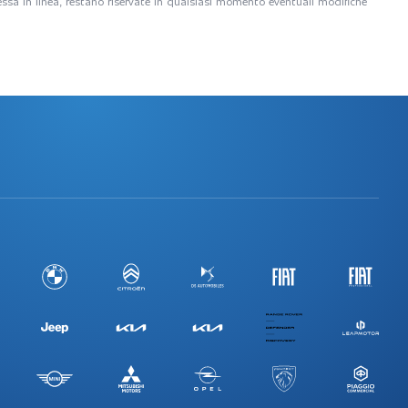
 messa in linea; restano riservate in qualsiasi momento eventuali modifiche