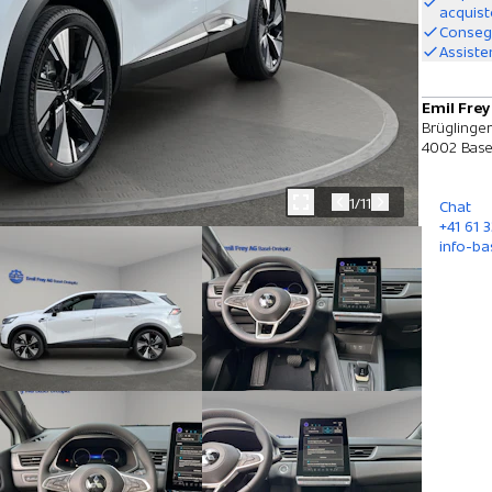
acquis
Consegn
Assiste
Emil Frey
Brüglinger
4002 Base
1/11
Chat
+41 61 3
info-ba