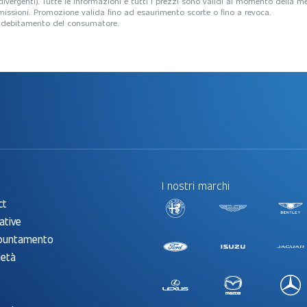
ni divergenti). Tutte le informazioni e tutti i prezzi sono validi al momento della
e omissioni. Promozione valida fino ad esaurimento scorte o fino a revoca.
o indebitamento del consumatore.
I nostri marchi
ct
ative
ppuntamento
ietà