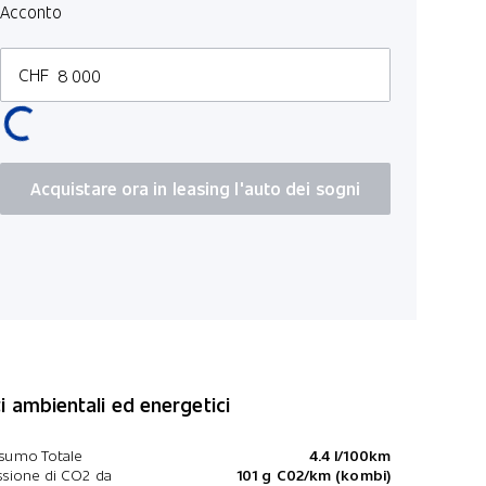
Acconto
Assistenza
Specchietti 
CHF
Portellone 
Fari poster
Assistenza 
Acquistare ora in leasing l'auto dei sogni
Sensore pi
Airbags late
i ambientali ed energetici
sumo Totale
4.4 l/100km
sione di CO2 da
101 g C02/km (kombi)