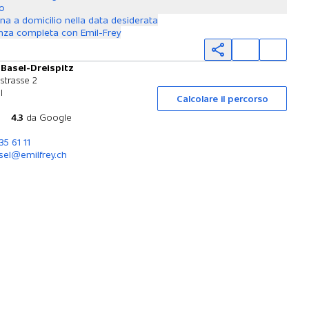
to
a a domicilio nella data desiderata
nza completa con Emil-Frey
 Basel-Dreispitz
Prova su strada
strasse 2
l
Calcolare il percorso
4.3
da Google
35 61 11
sel@emilfrey.ch