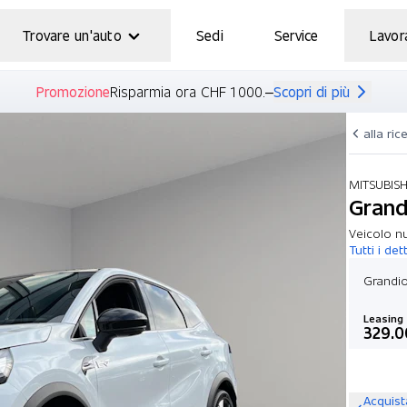
Trovare un'auto
Sedi
Service
Lavor
Promozione
Risparmia ora CHF 1 000.–
Scopri di più
alla ric
MITSUBIS
Grandi
Veicolo nu
Tutti i det
Grandio
Leasing
329.0
Acquist