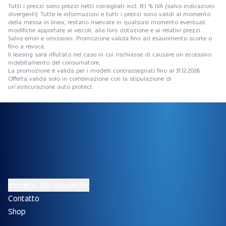
Tutti i prezzi sono prezzi netti consigliati incl. 8,1 % IVA (salvo indicazioni
divergenti). Tutte le informazioni e tutti i prezzi sono validi al momento
della messa in linea; restano riservate in qualsiasi momento eventuali
modifiche apportate ai veicoli, alla loro dotazione e ai relativi prezzi.
Salvo errori e omissioni. Promozione valida fino ad esaurimento scorte o
fino a revoca.
Il leasing sarà rifiutato nel caso in cui rischiasse di causare un eccessivo
indebitamento del consumatore.
La promozione è valida per i modelli contrassegnati fino al 31.12.2026.
Offerta valida solo in combinazione con la stipulazione di
un’assicurazione auto protect.
Iscriversi alla newsletter
Contatto
Shop