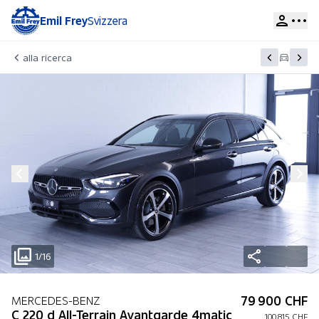
Emil Frey
Svizzera
alla ricerca
1/16
79 900 CHF
MERCEDES-BENZ
C 220 d All-Terrain Avantgarde 4matic
100 815 CHF