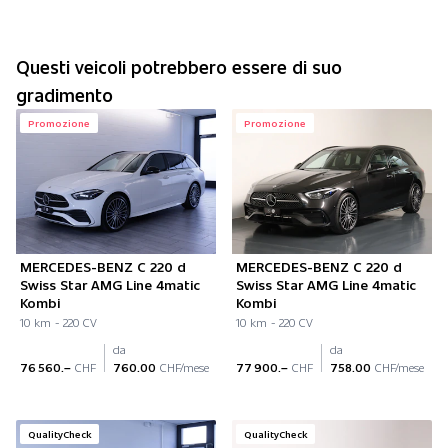
Questi veicoli potrebbero essere di suo
gradimento
Promozione
Promozione
MERCEDES-BENZ C 220 d
MERCEDES-BENZ C 220 d
Swiss Star AMG Line 4matic
Swiss Star AMG Line 4matic
Kombi
Kombi
10 km - 220 CV
10 km - 220 CV
da
da
76 560.–
CHF
760.00
CHF/mese
77 900.–
CHF
758.00
CHF/mese
QualityCheck
QualityCheck