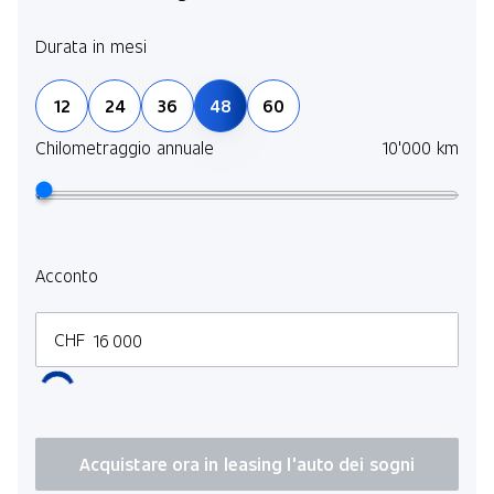
Kit All-Terrain Premium Plus
Kit Assistenza di guida Plus
Durata in mesi
Kit Parco con -telecamera 360°-
12
24
36
48
60
Kit Keyless-Go Comfort
Chilometraggio annuale
10'000 km
Kit Inverno
Pack Energizing Air Control
Acconto
CHF
Acquistare ora in leasing l'auto dei sogni