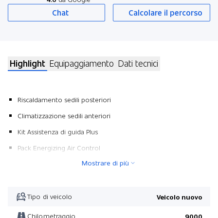
Chat
Calcolare il percorso
Highlight
Equipaggiamento
Dati tecnici
Riscaldamento sedili posteriori
Climatizzazione sedili anteriori
Kit Assistenza di guida Plus
Pack Energizing Air Control
Mostrare di più
Wärme- und geräuschdämmendes Akustikglas
Pezzi decorativi in struttura metallic
Riscaldamento autonomo
Tipo di veicolo
Veicolo nuovo
Kit Keyless-Go Comfort
Chilometraggio
9000