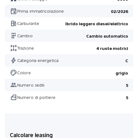
Barra di rimorchio
Prima immatricolazione
02/2026
Pittura metallizzata
Carburante
Ibrido leggero diesel/elettrico
Consolle centrale in metallo/ tessuto
Cambio
Cambio automatico
Imbottitura cuoio Nappa
Pannello portastrumenti in finta pelle Artico
Trazione
4 ruote motrici
Kit Parco con -telecamera 360°-
Categoria energetica
C
Kit Inverno
Colore
grigio
Cielo di tetto nero
Numero sedili
5
Ruote in lega leggera 19" 5 raggi
Numero di portiere
5
Senza denominazione del modello
Kit Night
Kit All-Terrain Premium Plus
Kit Night
Calcolare leasing