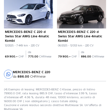
MERCEDES-BENZ C 220 d
MERCEDES-BENZ C 220 d
Swiss Star AMG Line 4matic
Swiss Star AMG Line 4matic
Kombi
Kombi
12/2025 - 7 449 km - 220 CV
06/2025 - 12 053 km - 220 CV
da
da
69 900.–
CHF
775.00
CHF/mese
79 900.–
CHF
886.00
CHF/mese
MERCEDES-BENZ C 220
Prova su strada
da
886.00
CHF/mese
(4) Esempio di leasing: MERCEDES-BENZ C-Klasse, prezzo di listino
79900.0 CHF, rata leasing 885.9 CHF, tasso d’interesse 3.99 %, tasso
d’interesse eff. 4.06 %, durata 48 mesi, 10000 km/anno, acconto di
16000.00 CHF ( non obbligatorio ), casco totale obblig.
Cauzione e valore residuo secondo direttive Multilease SA. Un'offerta di
MultiLease SA.