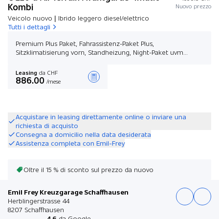
Kombi
Nuovo prezzo
Veicolo nuovo | Ibrido leggero diesel/elettrico
Tutti i dettagli
Premium Plus Paket, Fahrassistenz-Paket Plus,
Sitzklimatisierung vorn, Standheizung, Night-Paket uvm...
Leasing
da CHF
886.00
/mese
Stilare un’offerta
Acquistare in leasing direttamente online o inviare una
richiesta di acquisto
Consegna a domicilio nella data desiderata
Assistenza completa con Emil-Frey
Oltre il 15 % di sconto sul prezzo da nuovo
Emil Frey Kreuzgarage Schaffhausen
Herblingerstrasse 44
8207 Schaffhausen
4.6
da Google