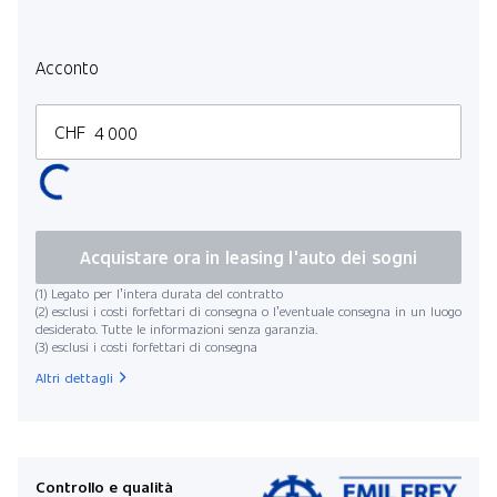
Dura
Acconto
CHF
Chil
Acquistare ora in leasing l'auto dei sogni
(1) Legato per l’intera durata del contratto
(2) esclusi i costi forfettari di consegna o l’eventuale consegna in un luogo
desiderato. Tutte le informazioni senza garanzia.
(3) esclusi i costi forfettari di consegna
Data di in
Altri dettagli
Rata
Controllo e qualità