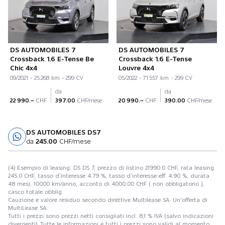
DS AUTOMOBILES 7
DS AUTOMOBILES 7
Crossback 1.6 E-Tense Be
Crossback 1.6 E-Tense
Chic 4x4
Louvre 4x4
09/2021 - 25 268 km - 299 CV
05/2022 - 71 557 km - 299 CV
da
da
22 990.–
CHF
397.00
CHF/mese
20 990.–
CHF
390.00
CHF/mese
DS AUTOMOBILES DS7
Prova su strada
da
245.00
CHF/mese
(4) Esempio di leasing: DS DS 7, prezzo di listino 21990.0 CHF, rata leasing
245.0 CHF, tasso d’interesse 4.79 %, tasso d’interesse eff. 4.90 %, durata
48 mesi, 10000 km/anno, acconto di 4000.00 CHF ( non obbligatorio ),
casco totale obblig.
Cauzione e valore residuo secondo direttive Multilease SA. Un'offerta di
MultiLease SA.
Tutti i prezzi sono prezzi netti consigliati incl. 8,1 % IVA (salvo indicazioni
divergenti). Tutte le informazioni e tutti i prezzi sono validi al momento