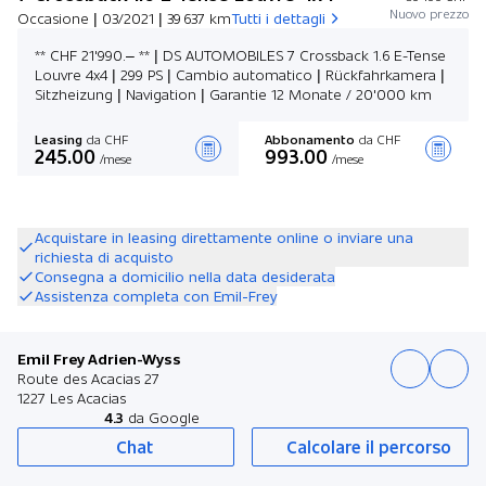
Nuovo prezzo
Occasione | 03/2021 | 39 637 km
Tutti i dettagli
** CHF 21'990.– ** | DS AUTOMOBILES 7 Crossback 1.6 E-Tense
Louvre 4x4 | 299 PS | Cambio automatico | Rückfahrkamera |
Sitzheizung | Navigation | Garantie 12 Monate / 20'000 km
Leasing
da CHF
Abbonamento
da CHF
245.00
993.00
/mese
/mese
Stilare un’offerta
Acquistare in leasing direttamente online o inviare una
richiesta di acquisto
Consegna a domicilio nella data desiderata
Assistenza completa con Emil-Frey
Emil Frey Adrien-Wyss
Route des Acacias 27
1227 Les Acacias
4.3
da Google
Chat
Calcolare il percorso