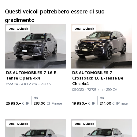
Questi veicoli potrebbero essere di suo
gradimento
QualityCheck
QualityCheck
DS AUTOMOBILES 7 1.6 E-
DS AUTOMOBILES 7
Tense Opéra 4x4
Crossback 1.6 E-Tense Be
Chic 4x4
05/2024 - 43 082 km - 299 CV
06/2020 - 72 723 km - 299 CV
da
da
25 990.–
CHF
283.00
CHF/mese
19 990.–
CHF
214.00
CHF/mese
QualityCheck
QualityCheck