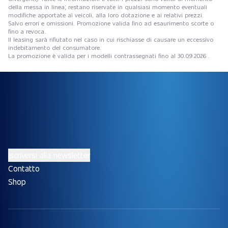
della messa in linea; restano riservate in qualsiasi momento eventuali
modifiche apportate ai veicoli, alla loro dotazione e ai relativi prezzi.
Salvo errori e omissioni. Promozione valida fino ad esaurimento scorte o
fino a revoca.
Il leasing sarà rifiutato nel caso in cui rischiasse di causare un eccessivo
indebitamento del consumatore.
La promozione è valida per i modelli contrassegnati fino al 30.09.2026 .
Iscriversi alla newsletter
Contatto
Shop