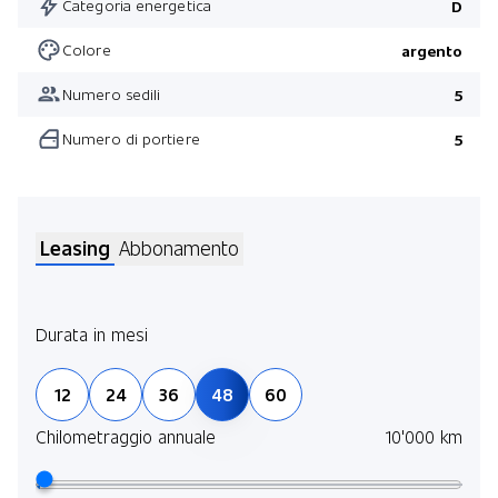
Categoria energetica
D
Colore
argento
Numero sedili
5
Numero di portiere
5
Leasing
Abbonamento
Durata in mesi
Pren
12
24
36
48
60
assi
del 
Chilometraggio annuale
10'000 km
Scop