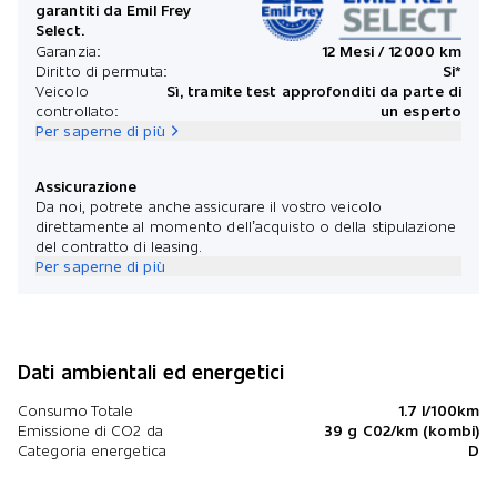
garantiti da Emil Frey
Select.
*Prezz
Garanzia:
12 Mesi / 12 000 km
Diritto di permuta:
Si*
Veicolo
Sì, tramite test approfonditi da parte di
controllato:
un esperto
Per saperne di più
Assicurazione
Da noi, potrete anche assicurare il vostro veicolo
direttamente al momento dell’acquisto o della stipulazione
del contratto di leasing.
Per saperne di più
Dati ambientali ed energetici
Consumo Totale
1.7 l/100km
Emissione di CO2 da
39 g C02/km (kombi)
Categoria energetica
D