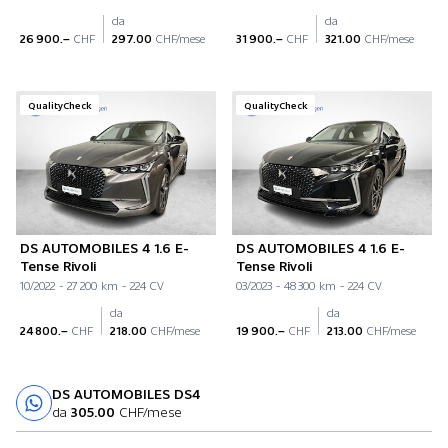
da
da
26 900.–
CHF
297.00
CHF/mese
31 900.–
CHF
321.00
CHF/mese
QualityCheck
QualityCheck
DS AUTOMOBILES 4 1.6 E-
DS AUTOMOBILES 4 1.6 E-
Tense Rivoli
Tense Rivoli
10/2022 - 27 200 km - 224 CV
03/2023 - 48 300 km - 224 CV
da
da
24 800.–
CHF
218.00
CHF/mese
19 900.–
CHF
213.00
CHF/mese
DS AUTOMOBILES DS4
Prova su strada
da
305.00
CHF/mese