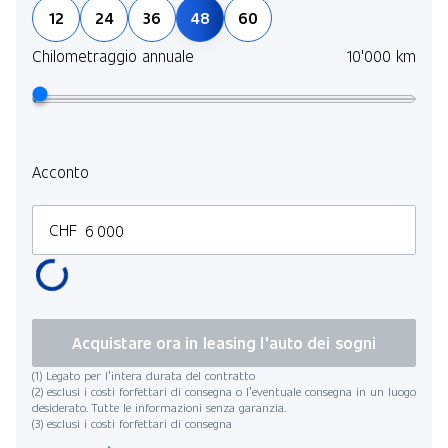
12
24
36
48
60
assi
del 
Chilometraggio annuale
10'000 km
Scop
Dura
Acconto
CHF
Chil
Acquistare ora in leasing l'auto dei sogni
(1) Legato per l’intera durata del contratto
(2) esclusi i costi forfettari di consegna o l’eventuale consegna in un luogo
desiderato. Tutte le informazioni senza garanzia.
(3) esclusi i costi forfettari di consegna
Data di in