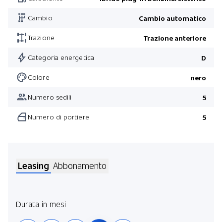
Cambio
Cambio automatico
Trazione
Trazione anteriore
Categoria energetica
D
Colore
nero
Numero sedili
5
Numero di portiere
5
Leasing
Abbonamento
Durata in mesi
Pren