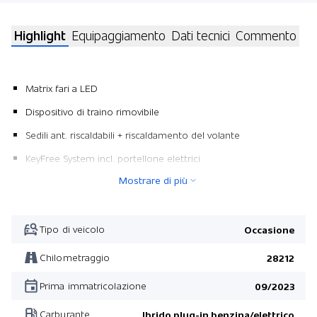
Highlight
Equipaggiamento
Dati tecnici
Commento
Matrix fari a LED
Dispositivo di traino rimovibile
Sedili ant. riscaldabili + riscaldamento del volante
KeyFree System incl. portellone elettrici
Mostrare di più
Adaptive Cruise Control/ Assistente proiettori
Pittura metallizzata
Extended Head-Up Display
Tipo di veicolo
Occasione
Extended Head-Up Display
Chilometraggio
28212
Prima immatricolazione
09/2023
Carburante
Ibrido plug-in benzina/elettrico