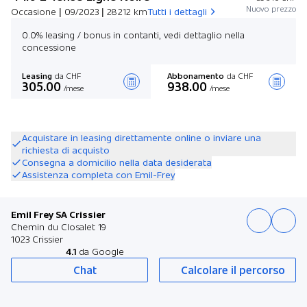
Nuovo prezzo
Occasione | 09/2023 | 28 212 km
Tutti i dettagli
0.0% leasing / bonus in contanti, vedi dettaglio nella
concessione
Leasing
da CHF
Abbonamento
da CHF
305.00
938.00
/mese
/mese
Stilare un’offerta
Acquistare in leasing direttamente online o inviare una
richiesta di acquisto
Consegna a domicilio nella data desiderata
Assistenza completa con Emil-Frey
Emil Frey SA Crissier
Chemin du Closalet 19
1023 Crissier
4.1
da Google
Chat
Calcolare il percorso