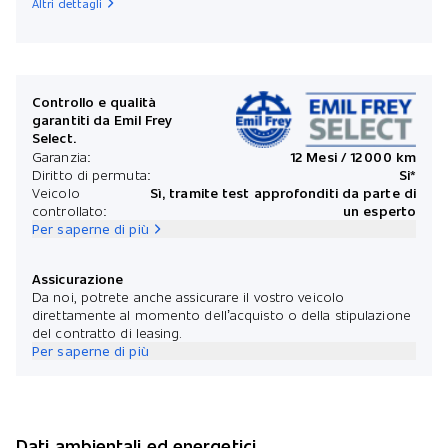
Altri dettagli
Rata
Controllo e qualità
garantiti da Emil Frey
Select.
*Prezz
Garanzia:
12 Mesi / 12 000 km
Diritto di permuta:
Si*
Veicolo
Sì, tramite test approfonditi da parte di
controllato:
un esperto
Per saperne di più
Assicurazione
Da noi, potrete anche assicurare il vostro veicolo
direttamente al momento dell’acquisto o della stipulazione
del contratto di leasing.
Per saperne di più
Dati ambientali ed energetici