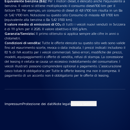
Equivalente benzina (Bä):
Per i motori diesel, è elencato anche l'equivalente a
benzina. Il valore si ottiene moltiplicando il consumo diesel/100 km per il
fattore 113. Per esempio, un consumo di diesel di 4,8 l/100 km risulta in un Ba
di 5,42 1/100 km. Notazione su questo sito Consumo di miscela 4,8 1/100 km
(equivalente alla benzina o Ba 5,42 1/100 km).
Il valore medio di emissioni di CO₂
di tutti i veicoli nuovi venduti in Svizzera
è di 111 g/km per il 2026. Il valore obiettivo è 93.6 g/km.
Garanzia/Servizio:
Il primo ottenuto si applica sempre alle cifre in anni o
chilometri.
Condizioni di vendita:
Tutte le offerte elencate su questo sito web sono valide
fino ad esaurimento scorte, revoca o data indicata. I prezzi indicati includono il
8,1 % di IVA eccetto per i veicoli commerciali. Salvo errori, modifiche dei prezzi,
modelli, equipaggiamenti e offerte di vendita, refusi di stampa. La concessione
del leasing è vietata se causa un eccessivo indebitamento del consumatore. I
veicoli illustrati possono comprendere optional a pagamento. L’assicurazione
casco totale è obbligatoria per Tutte le offerte leasing ma non è compresa. Il
pagamento di un acconto non è obbligatorio per le offerte di leasing.
Impressum
Protezione dei dati
Note legali
Privacy Settings