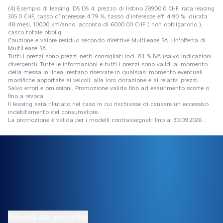
(4) Esempio di leasing: DS DS 4, prezzo di listino 28900.0 CHF, rata leasing
305.0 CHF, tasso d’interesse 4.79 %, tasso d’interesse eff. 4.90 %, durata
48 mesi, 10000 km/anno, acconto di 6000.00 CHF ( non obbligatorio ),
casco totale obblig.
Cauzione e valore residuo secondo direttive Multilease SA. Un'offerta di
MultiLease SA.
Tutti i prezzi sono prezzi netti consigliati incl. 8,1 % IVA (salvo indicazioni
divergenti). Tutte le informazioni e tutti i prezzi sono validi al momento
della messa in linea; restano riservate in qualsiasi momento eventuali
modifiche apportate ai veicoli, alla loro dotazione e ai relativi prezzi.
Salvo errori e omissioni. Promozione valida fino ad esaurimento scorte o
fino a revoca.
Il leasing sarà rifiutato nel caso in cui rischiasse di causare un eccessivo
indebitamento del consumatore.
La promozione è valida per i modelli contrassegnati fino al 30.09.2026 .
Iscriversi alla newsletter