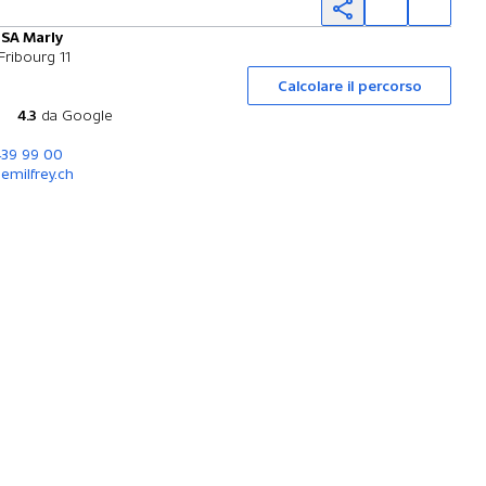
 SA Marly
Prova su strada
Fribourg 11
Calcolare il percorso
4.3
da Google
439 99 00
milfrey.ch