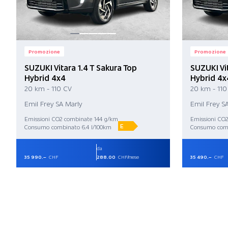
Promozione
Promozione
SUZUKI Vitara 1.4 T Sakura Top
SUZUKI Vit
Hybrid 4x4
Hybrid 4x
20 km - 110 CV
20 km - 110
Emil Frey SA Marly
Emil Frey S
Emissioni CO2 combinate 144 g/km
Emissioni CO
E
Consumo combinato 6.4 l/100km
Consumo comb
da
35 990.–
CHF
288.00
CHF/mese
35 490.–
CHF