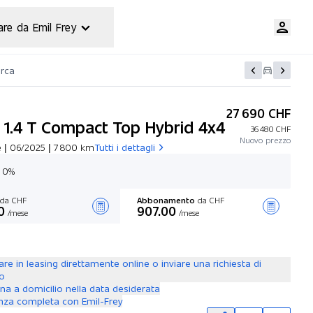
are da Emil Frey
erca
27 690 CHF
a 1.4 T Compact Top Hybrid 4x4
36 480 CHF
Nuovo prezzo
 | 06/2025 | 7 800 km
Tutti i dettagli
g 0%
da CHF
Abbonamento
da CHF
0
907.00
/mese
/mese
Stilare un’offerta
are in leasing direttamente online o inviare una richiesta di
to
a a domicilio nella data desiderata
nza completa con Emil-Frey