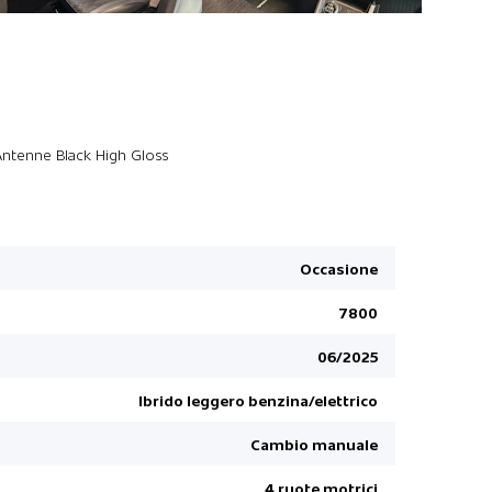
Rail sul tet
Antenne Black High Gloss
Tettuccio 
Sistema di
Keyless Sta
Occasione
Assistente
7800
Sedile con
Assistente 
06/2025
Specchiet
Ibrido leggero benzina/elettrico
Spoiler po
Cambio manuale
Distanza d
Telecamera
4 ruote motrici