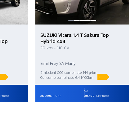
SUZUKI Vitara 1.4 T Sakura Top
 Top
Hybrid 4x4
20 km - 110 CV
Emil Frey SA Marly
Emissioni CO2 combinate 144 g/km
E
Consumo combinato 6.4 l/100km
da
F/mese
36 990.–
CHF
307.00
CHF/mese