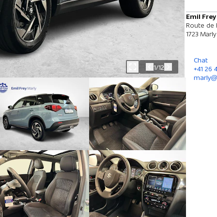
Emil Frey
Route de 
1723 Marly
Chat
1/12
+41 26 
marly@e