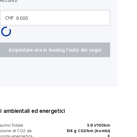
3 
CHF
Chilometri a
100
Acquistare ora in leasing l'auto dei sogni
*Prezzi IVA inclu
i ambientali ed energetici
sumo Totale
5.9 l/100km
sione di CO2 da
134 g C02/km (kombi)
goria energetica
E