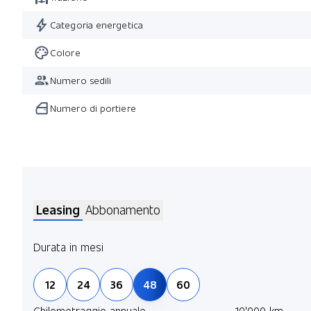
Categoria energetica
Colore
Numero sedili
Numero di portiere
Leasing
Abbonamento
Durata in mesi
12
24
36
48
60
Chilometraggio annuale
10'000 km