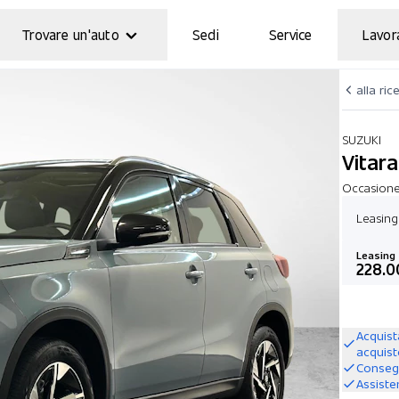
Trovare un'auto
Sedi
Service
Lavor
alla ric
SUZUKI
Vitar
Occasione
Leasin
Leasing
228.0
Acquist
acquis
Consegn
Assiste