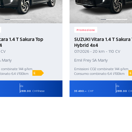
Promozione
ara 1.4 T Sakura Top
SUZUKI Vitara 1.4 T Sakura
4
Hybrid 4x4
 CV
07/2026 - 20 km - 110 CV
A Marly
Emil Frey SA Marly
2 combinate 144 g/km
Emissioni CO2 combinate 144 g/km
E
E
inato 6.4 l/100km
Consumo combinato 6.4 l/100km
da
da
288.00
CHF/mese
35 490.–
CHF
288.00
CH