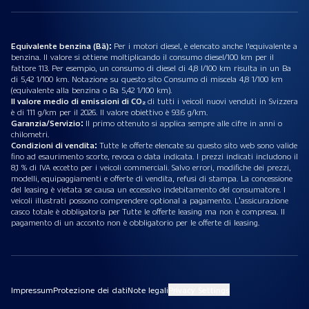
Equivalente benzina (Bä):
Per i motori diesel, è elencato anche l'equivalente a
benzina. Il valore si ottiene moltiplicando il consumo diesel/100 km per il
fattore 113. Per esempio, un consumo di diesel di 4,8 l/100 km risulta in un Ba
di 5,42 1/100 km. Notazione su questo sito Consumo di miscela 4,8 1/100 km
(equivalente alla benzina o Ba 5,42 1/100 km).
Il valore medio di emissioni di CO₂
di tutti i veicoli nuovi venduti in Svizzera
è di 111 g/km per il 2026. Il valore obiettivo è 93.6 g/km.
Garanzia/Servizio:
Il primo ottenuto si applica sempre alle cifre in anni o
chilometri.
Condizioni di vendita:
Tutte le offerte elencate su questo sito web sono valide
fino ad esaurimento scorte, revoca o data indicata. I prezzi indicati includono il
8,1 % di IVA eccetto per i veicoli commerciali. Salvo errori, modifiche dei prezzi,
modelli, equipaggiamenti e offerte di vendita, refusi di stampa. La concessione
del leasing è vietata se causa un eccessivo indebitamento del consumatore. I
veicoli illustrati possono comprendere optional a pagamento. L’assicurazione
casco totale è obbligatoria per Tutte le offerte leasing ma non è compresa. Il
pagamento di un acconto non è obbligatorio per le offerte di leasing.
Impressum
Protezione dei dati
Note legali
Privacy Settings