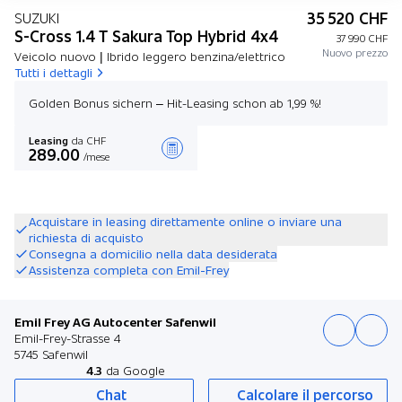
35 520 CHF
SUZUKI
S-Cross 1.4 T Sakura Top Hybrid 4x4
37 990 CHF
Nuovo prezzo
Veicolo nuovo | Ibrido leggero benzina/elettrico
Tutti i dettagli
Golden Bonus sichern – Hit-Leasing schon ab 1,99 %!
Leasing
da CHF
289.00
/mese
Stilare un’offerta
Acquistare in leasing direttamente online o inviare una
richiesta di acquisto
Consegna a domicilio nella data desiderata
Assistenza completa con Emil-Frey
Emil Frey AG Autocenter Safenwil
Emil-Frey-Strasse 4
5745 Safenwil
4.3
da Google
Chat
Calcolare il percorso