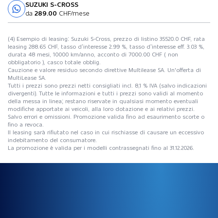
SUZUKI S-CROSS
Prova su strada
da
289.00
CHF/mese
(4) Esempio di leasing: Suzuki S-Cross, prezzo di listino 35520.0 CHF, rata
leasing 288.65 CHF, tasso d’interesse 2.99 %, tasso d’interesse eff. 3.03 %,
durata 48 mesi, 10000 km/anno, acconto di 7000.00 CHF ( non
obbligatorio ), casco totale obblig.
Cauzione e valore residuo secondo direttive Multilease SA. Un'offerta di
MultiLease SA.
Tutti i prezzi sono prezzi netti consigliati incl. 8,1 % IVA (salvo indicazioni
divergenti). Tutte le informazioni e tutti i prezzi sono validi al momento
della messa in linea; restano riservate in qualsiasi momento eventuali
modifiche apportate ai veicoli, alla loro dotazione e ai relativi prezzi.
Salvo errori e omissioni. Promozione valida fino ad esaurimento scorte o
fino a revoca.
Il leasing sarà rifiutato nel caso in cui rischiasse di causare un eccessivo
indebitamento del consumatore.
La promozione è valida per i modelli contrassegnati fino al 31.12.2026.