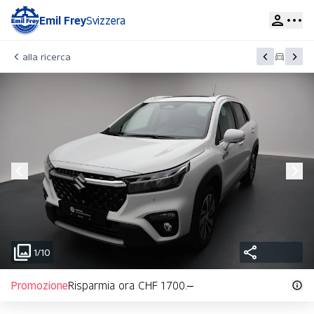
Emil Frey
Svizzera
alla ricerca
1/10
Promozione
Risparmia ora CHF 1 700.–