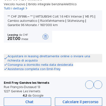
Veicolo nuovo | Ibrido integrale benzina/elettrico
Tutti i dettagli
** CHF 29'998.– ** | MITSUBISHI Colt 1.6 HEV Intense | 145 PS |
Cambio automatico | Rückfahrkamera | Sitzheizung |
Garantie 96 Monate / 160'000 km
Leasing
da CHF
207.00
/mese
Stilare un’offerta
Acquistare in leasing direttamente online o inviare una
richiesta di acquisto
Consegna a domicilio nella data desiderata
Assistenza completa con Emil-Frey
Emil Frey Genève les Vernets
Rue François-Dussaud 13
1227 Genève Les Vernets
4.2
da Google
Chat
Calcolare il percorso