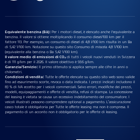
Equivalente benzina (Bä):
Per i motori diesel, è elencato anche l'equivalente a
benzina. Il valore si ottiene moltiplicando il consumo diesel/100 km per il
fattore 113. Per esempio, un consumo di diesel di 4,8 l/100 km risulta in un Ba
di 5,42 1/100 km. Notazione su questo sito Consumo di miscela 4,8 1/100 km
(equivalente alla benzina o Ba 5,42 1/100 km).
Il valore medio di emissioni di CO₂
di tutti i veicoli nuovi venduti in Svizzera
è di 111 g/km per il 2026. Il valore obiettivo è 93.6 g/km.
Garanzia/Servizio:
Il primo ottenuto si applica sempre alle cifre in anni o
chilometri.
Condizioni di vendita:
Tutte le offerte elencate su questo sito web sono valide
fino ad esaurimento scorte, revoca o data indicata. I prezzi indicati includono il
8,1 % di IVA eccetto per i veicoli commerciali. Salvo errori, modifiche dei prezzi,
modelli, equipaggiamenti e offerte di vendita, refusi di stampa. La concessione
del leasing è vietata se causa un eccessivo indebitamento del consumatore. I
veicoli illustrati possono comprendere optional a pagamento. L’assicurazione
casco totale è obbligatoria per Tutte le offerte leasing ma non è compresa. Il
pagamento di un acconto non è obbligatorio per le offerte di leasing.