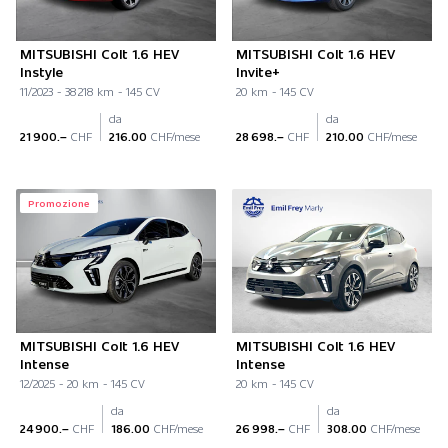
MITSUBISHI Colt 1.6 HEV
MITSUBISHI Colt 1.6 HEV
Instyle
Invite+
11/2023 - 38 218 km - 145 CV
20 km - 145 CV
da
da
21 900.–
CHF
216.00
CHF/mese
28 698.–
CHF
210.00
CHF/mese
Promozione
MITSUBISHI Colt 1.6 HEV
MITSUBISHI Colt 1.6 HEV
Intense
Intense
12/2025 - 20 km - 145 CV
20 km - 145 CV
da
da
24 900.–
CHF
186.00
CHF/mese
26 998.–
CHF
308.00
CHF/mese