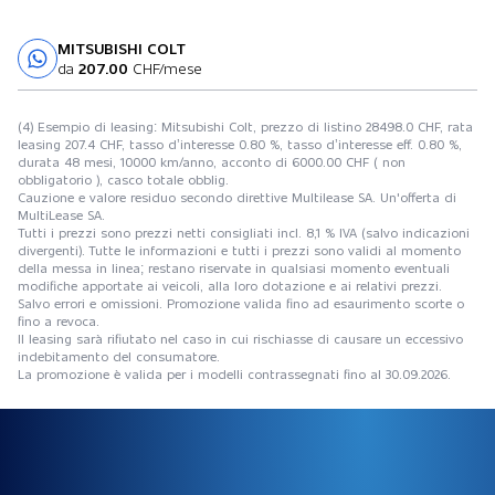
MITSUBISHI COLT
Prova su strada
da
207.00
CHF/mese
(4) Esempio di leasing: Mitsubishi Colt, prezzo di listino 28498.0 CHF, rata
leasing 207.4 CHF, tasso d’interesse 0.80 %, tasso d’interesse eff. 0.80 %,
durata 48 mesi, 10000 km/anno, acconto di 6000.00 CHF ( non
obbligatorio ), casco totale obblig.
Cauzione e valore residuo secondo direttive Multilease SA. Un'offerta di
MultiLease SA.
Tutti i prezzi sono prezzi netti consigliati incl. 8,1 % IVA (salvo indicazioni
divergenti). Tutte le informazioni e tutti i prezzi sono validi al momento
della messa in linea; restano riservate in qualsiasi momento eventuali
modifiche apportate ai veicoli, alla loro dotazione e ai relativi prezzi.
Salvo errori e omissioni. Promozione valida fino ad esaurimento scorte o
fino a revoca.
Il leasing sarà rifiutato nel caso in cui rischiasse di causare un eccessivo
indebitamento del consumatore.
La promozione è valida per i modelli contrassegnati fino al 30.09.2026.