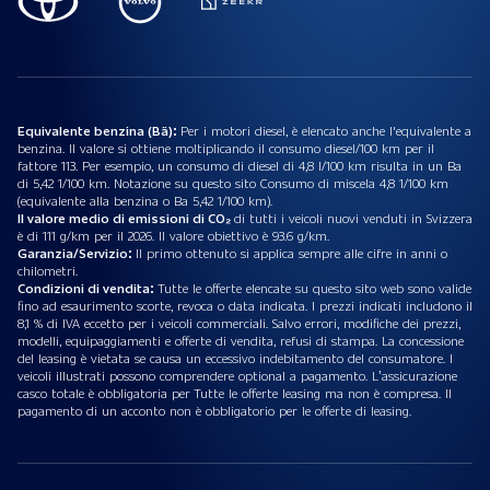
Equivalente benzina (Bä):
Per i motori diesel, è elencato anche l'equivalente a
benzina. Il valore si ottiene moltiplicando il consumo diesel/100 km per il
fattore 113. Per esempio, un consumo di diesel di 4,8 l/100 km risulta in un Ba
di 5,42 1/100 km. Notazione su questo sito Consumo di miscela 4,8 1/100 km
(equivalente alla benzina o Ba 5,42 1/100 km).
Il valore medio di emissioni di CO₂
di tutti i veicoli nuovi venduti in Svizzera
è di 111 g/km per il 2026. Il valore obiettivo è 93.6 g/km.
Garanzia/Servizio:
Il primo ottenuto si applica sempre alle cifre in anni o
chilometri.
Condizioni di vendita:
Tutte le offerte elencate su questo sito web sono valide
fino ad esaurimento scorte, revoca o data indicata. I prezzi indicati includono il
8,1 % di IVA eccetto per i veicoli commerciali. Salvo errori, modifiche dei prezzi,
modelli, equipaggiamenti e offerte di vendita, refusi di stampa. La concessione
del leasing è vietata se causa un eccessivo indebitamento del consumatore. I
veicoli illustrati possono comprendere optional a pagamento. L’assicurazione
casco totale è obbligatoria per Tutte le offerte leasing ma non è compresa. Il
pagamento di un acconto non è obbligatorio per le offerte di leasing.