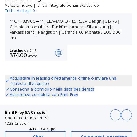
Veicolo nuovo | Ibrido integrale benzina/elettrico
Tutti i dettagli
** CHF 38'700.– ** | LEAPMOTOR 1.5 REEV Design | 215 PS |
Cambio automatico | Rückfahrkamera | Sitzheizung |
Parkassistent | Navigation | Garantie 60 Monate / 200'000
km
Leasing
da CHF
374.00
/mese
Stilare un’offerta
Acquistare in leasing direttamente online o inviare una
richiesta di acquisto
Consegna a domicilio nella data desiderata
Assistenza completa con Emil-Frey
Emil Frey SA Crissier
Chemin du Closalet 19
1023 Crissier
4.1
da Google
Chat
Calcolare il percorso