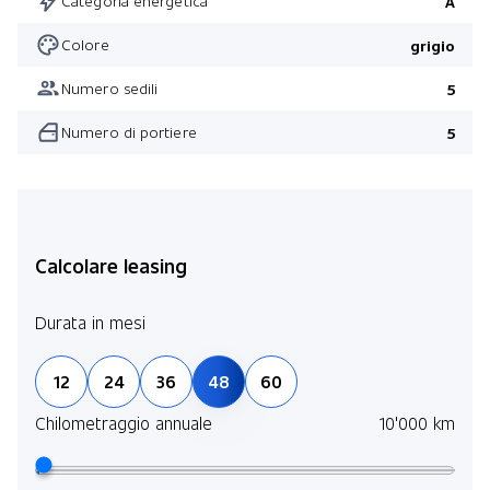
Categoria energetica
A
Colore
grigio
Numero sedili
5
Numero di portiere
5
Calcolare leasing
Durata in mesi
12
24
36
48
60
Chilometraggio annuale
10'000 km