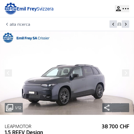
Emil Frey
Svizzera
alla ricerca
1/12
38 700 CHF
LEAPMOTOR
1.5 REEV Design