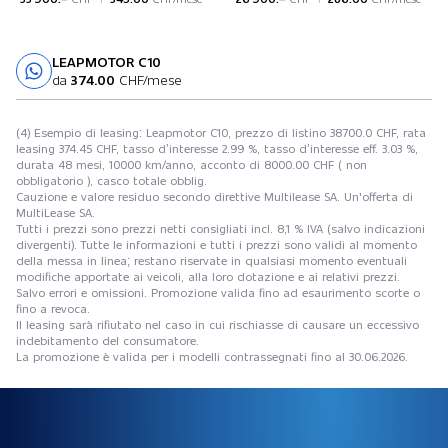
LEAPMOTOR C10
Prova su strada
da
374.00
CHF/mese
(4) Esempio di leasing: Leapmotor C10, prezzo di listino 38700.0 CHF, rata
leasing 374.45 CHF, tasso d’interesse 2.99 %, tasso d’interesse eff. 3.03 %,
durata 48 mesi, 10000 km/anno, acconto di 8000.00 CHF ( non
obbligatorio ), casco totale obblig.
Cauzione e valore residuo secondo direttive Multilease SA. Un'offerta di
MultiLease SA.
Tutti i prezzi sono prezzi netti consigliati incl. 8,1 % IVA (salvo indicazioni
divergenti). Tutte le informazioni e tutti i prezzi sono validi al momento
della messa in linea; restano riservate in qualsiasi momento eventuali
modifiche apportate ai veicoli, alla loro dotazione e ai relativi prezzi.
Salvo errori e omissioni. Promozione valida fino ad esaurimento scorte o
fino a revoca.
Il leasing sarà rifiutato nel caso in cui rischiasse di causare un eccessivo
indebitamento del consumatore.
La promozione è valida per i modelli contrassegnati fino al 30.06.2026.