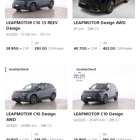
LEAPMOTOR C10 1.5 REEV
LEAPMOTOR Design AWD
Design
20 km - 598 CV
10/2025 - 15 150 km - 215 CV
da
da
28 900.–
CHF
293.00
CHF/mese
40 700.–
CHF
403.00
CHF/mese
QualityCheck
QualityCheck
LEAPMOTOR C10 Design
LEAPMOTOR C10 Design
AWD
02/2025 - 25 470 km - 218 CV
12/2025 - 14 890 km - 598 CV
da
da
33 900.–
CHF
345.00
CHF/mese
26 900.–
CHF
286.00
CHF/mese