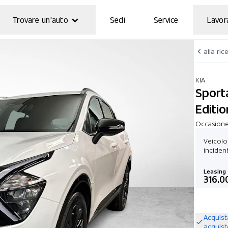
Trovare un'auto
Sedi
Service
Lavor
alla ric
KIA
Sport
Editio
Occasione
Veicolo
incident
Leasing
316.0
Acquist
acquis