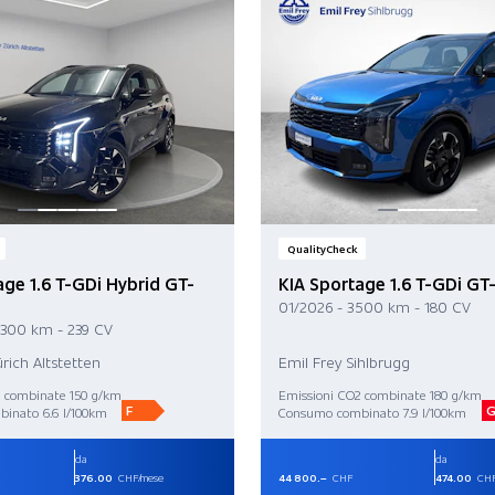
QualityCheck
age 1.6 T-GDi Hybrid GT-
KIA Sportage 1.6 T-GDi GT
01/2026 - 3 500 km - 180 CV
1 300 km - 239 CV
rich Altstetten
Emil Frey Sihlbrugg
2 combinate 150 g/km
Emissioni CO2 combinate 180 g/km
F
inato 6.6 l/100km
Consumo combinato 7.9 l/100km
da
da
376.00
CHF/mese
44 800.–
CHF
474.00
CHF