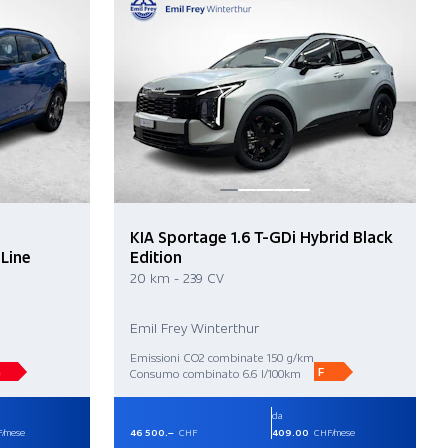
KIA Sportage 1.6 T-GDi Hybrid Black
-Line
Edition
20 km - 239 CV
Emil Frey Winterthur
Emissioni CO2 combinate 150 g/km
G
F
Consumo combinato 6.6 l/100km
da
/mese
46 500.–
CHF
409.00
CHF/mese