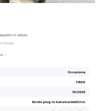
Sensori di
appetini in velluto
Sostegno 
Kit Design
Riscaldame
iù
DAB+ Digit
Kit viva-v
Cerchioni i
Occasione
Nessuna res
11600
Regolatore
10/2025
Alzacristall
Specchietti 
Ibrido plug-in benzina/elettrico
ESP/ TCS