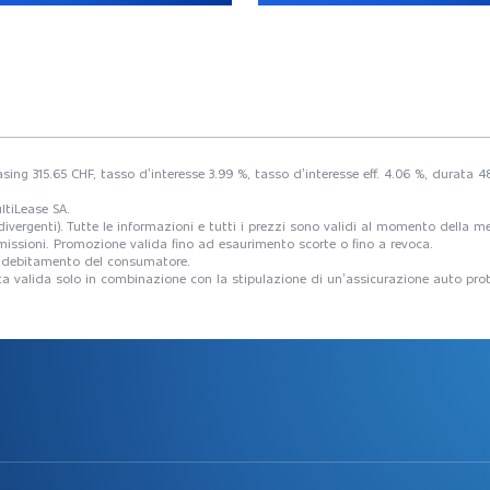
easing 315.65 CHF, tasso d’interesse 3.99 %, tasso d’interesse eff. 4.06 %, durat
ltiLease SA.
ni divergenti). Tutte le informazioni e tutti i prezzi sono validi al momento della
e omissioni. Promozione valida fino ad esaurimento scorte o fino a revoca.
o indebitamento del consumatore.
erta valida solo in combinazione con la stipulazione di un’assicurazione auto prot