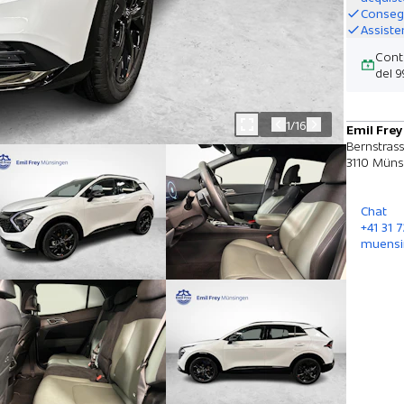
Consegn
Assiste
Contr
del 9
1/16
Emil Fre
Bernstras
3110 Müns
Chat
+41 31 
muensi