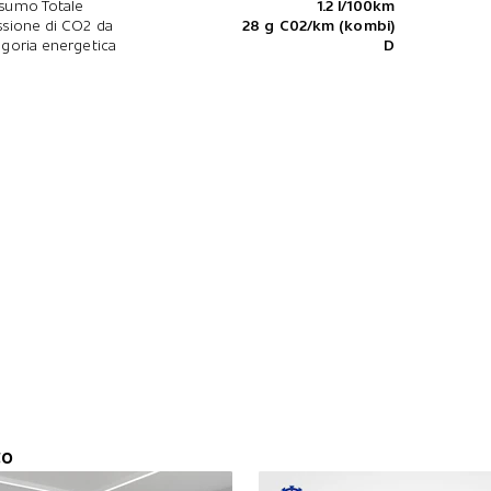
sumo Totale
1.2 l/100km
sione di CO2 da
28 g C02/km (kombi)
goria energetica
D
to