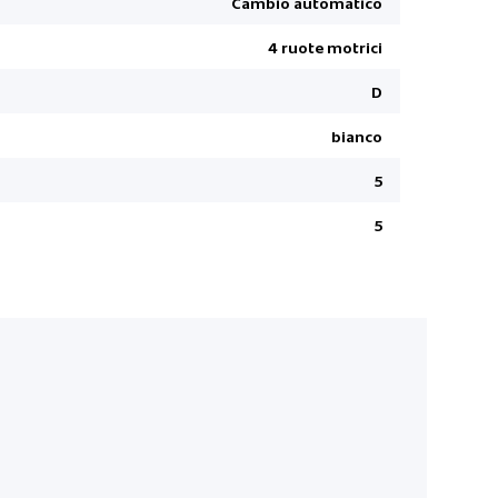
Cambio automatico
Poggiabrac
4 ruote motrici
Sensore pi
ABS/ EBD
D
Assistenz
bianco
Distanza d
5
Climatizz
Apple Car 
5
Fari fendi
Sistema di
Sedile con