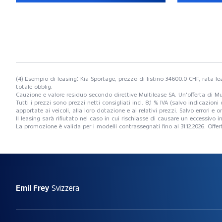
(4) Esempio di leasing: Kia Sportage, prezzo di listino 34600.0 CHF, rata l
totale obblig.
Cauzione e valore residuo secondo direttive Multilease SA. Un'offerta di Mu
Tutti i prezzi sono prezzi netti consigliati incl. 8,1 % IVA (salvo indicazio
apportate ai veicoli, alla loro dotazione e ai relativi prezzi. Salvo errori 
Il leasing sarà rifiutato nel caso in cui rischiasse di causare un eccessiv
La promozione è valida per i modelli contrassegnati fino al 31.12.2026. Off
Emil Frey
Svizzera