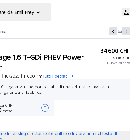
are da Emil Frey
erca
34 600 CHF
age 1.6 T-GDi PHEV Power
53 310 CHF
Nuovo prezzo
n
 | 10/2025 | 11 600 km
Tutti i dettagli
 CH, garanzia che non si tratti di una vettura coinvolta in
i, garanzia di fabbrica
da CHF
0
/mese
Stilare un’offerta
are in leasing direttamente online o inviare una richiesta di
to