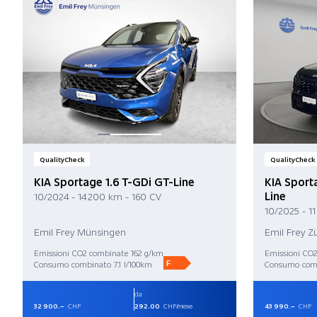
QualityCheck
QualityCheck
KIA Sportage 1.6 T-GDi GT-Line
KIA Sport
Line
10/2024 - 14 200 km - 160 CV
10/2025 - 1
Emil Frey Münsingen
Emil Frey Zü
Emissioni CO2 combinate 162 g/km
Emissioni CO
F
Consumo combinato 7.1 l/100km
Consumo comb
da
32 900.–
CHF
292.00
CHF/mese
43 990.–
CHF