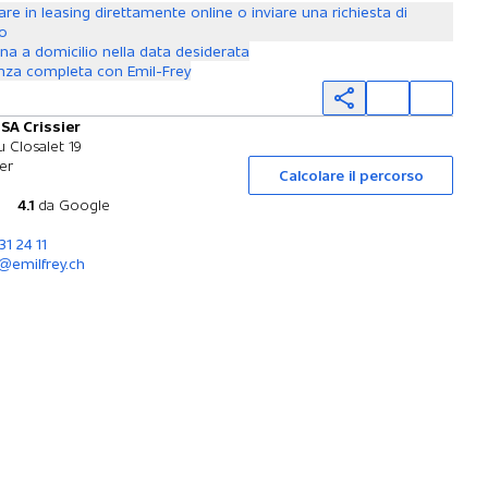
are in leasing direttamente online o inviare una richiesta di
to
a a domicilio nella data desiderata
nza completa con Emil-Frey
 SA Crissier
Prova su strada
 Closalet 19
ier
Calcolare il percorso
4.1
da Google
31 24 11
r@emilfrey.ch