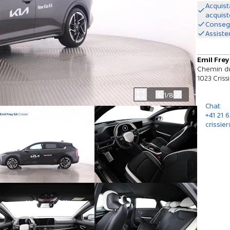
Acquist
acquis
Consegn
Assiste
Emil Frey
Chemin du
1023 Criss
1/8
Chat
+41 21 6
crissie