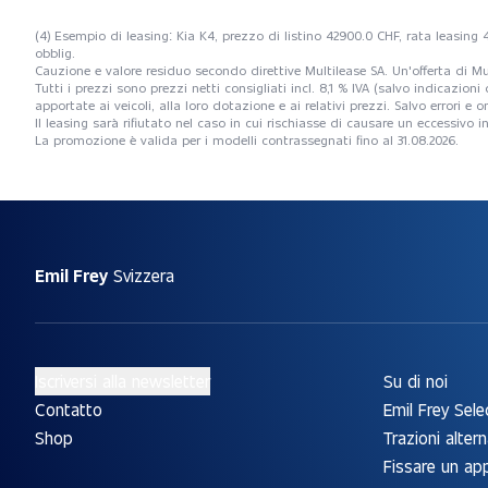
(4) Esempio di leasing: Kia K4, prezzo di listino 42900.0 CHF, rata leasing
obblig.
Cauzione e valore residuo secondo direttive Multilease SA. Un'offerta di Mu
Tutti i prezzi sono prezzi netti consigliati incl. 8,1 % IVA (salvo indicazio
apportate ai veicoli, alla loro dotazione e ai relativi prezzi. Salvo errori 
Il leasing sarà rifiutato nel caso in cui rischiasse di causare un eccessiv
La promozione è valida per i modelli contrassegnati fino al 31.08.2026.
Emil Frey
Svizzera
Iscriversi alla newsletter
Su di noi
Contatto
Emil Frey Sele
Shop
Trazioni altern
Fissare un a