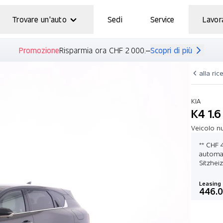
Trovare un'auto
Sedi
Service
Lavor
Promozione
Risparmia ora CHF 2 000.–
Scopri di più
alla ric
KIA
K4 1.6
Veicolo n
** CHF 
automat
Sitzhei
Leasing
446.