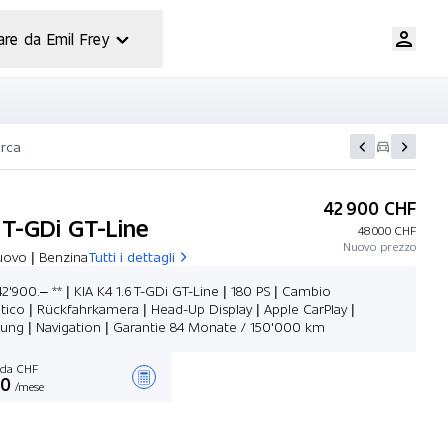
are da Emil Frey
erca
42 900 CHF
 T-GDi GT-Line
48 000 CHF
Nuovo prezzo
uovo | Benzina
Tutti i dettagli
42'900.– ** | KIA K4 1.6 T-GDi GT-Line | 180 PS | Cambio
ico | Rückfahrkamera | Head-Up Display | Apple CarPlay |
zung | Navigation | Garantie 84 Monate / 150'000 km
da CHF
00
/mese
Stilare un’offerta