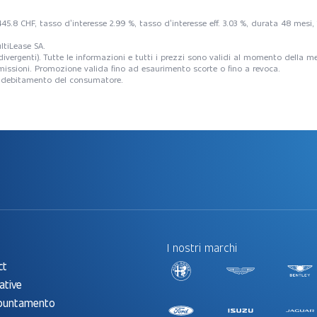
 445.8 CHF, tasso d’interesse 2.99 %, tasso d’interesse eff. 3.03 %, durata 48 mes
ltiLease SA.
ni divergenti). Tutte le informazioni e tutti i prezzi sono validi al momento della
e omissioni. Promozione valida fino ad esaurimento scorte o fino a revoca.
o indebitamento del consumatore.
I nostri marchi
ct
ative
ppuntamento