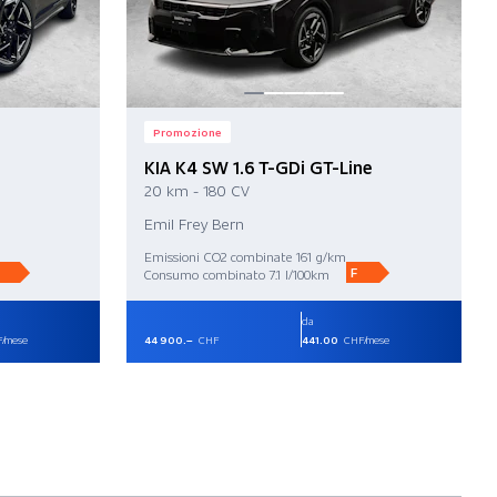
Promozione
KIA K4 SW 1.6 T-GDi GT-Line
20 km - 180 CV
Emil Frey Bern
Emissioni CO2 combinate 161 g/km
F
Consumo combinato 7.1 l/100km
da
/mese
44 900.–
CHF
441.00
CHF/mese