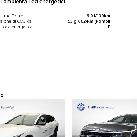
i ambientali ed energetici
sumo Totale
6.9 l/100km
sione di CO2 da
155 g C02/km (kombi)
goria energetica
F
to