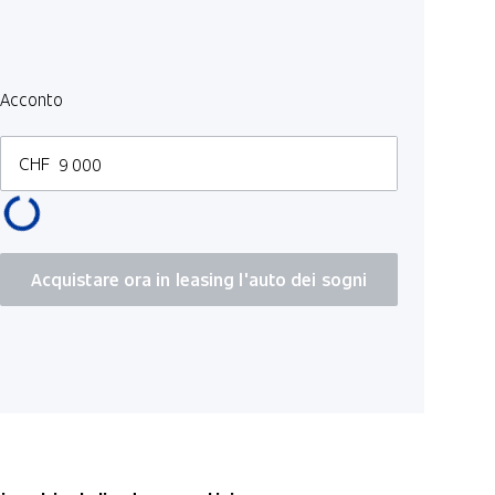
Drive-Mod
Assistenza
Sensori di
Acconto
Ripiano so
CHF
Assistente 
Sensori di 
Acquistare ora in leasing l'auto dei sogni