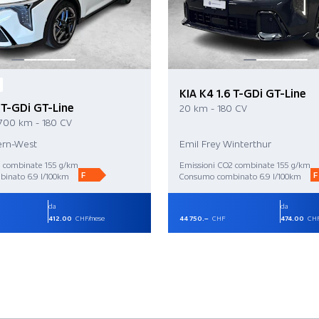
KIA K4 1.6 T-GDi GT-Line
6 T-GDi GT-Line
20 km - 180 CV
 700 km - 180 CV
ern-West
Emil Frey Winterthur
2 combinate 155 g/km
Emissioni CO2 combinate 155 g/km
F
F
inato 6.9 l/100km
Consumo combinato 6.9 l/100km
da
da
412.00
CHF/mese
44 750.–
CHF
474.00
CHF