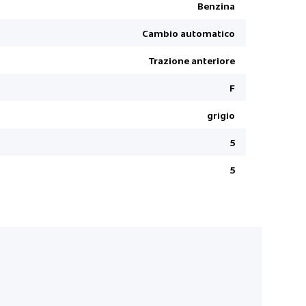
Wireless Ch
Benzina
Airbag fro
Cambio automatico
Assistente
Trazione anteriore
Sedile con
Fissaggio 
F
Fari poster
grigio
Sistema di
5
Smart-Key
Chiusura d
5
distanza
Limite di v
Fari a LED
Sistema di
Specchiet
Prezzo vedi
Assistente