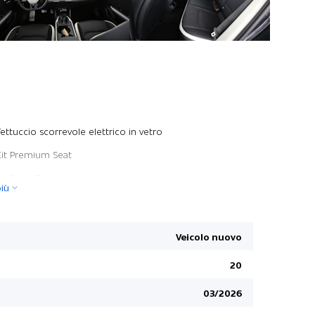
Fila poste
Tettuccio scorrevole elettrico in vetro
JBL HiFi S
Kit Premium Seat
Gasoline Pa
Kit Swiss Tech
iù
Volante e 
Kit Ambiente
Start + St
Privacy vet
Veicolo nuovo
Avviso di t
20
Telecamera
03/2026
Climatizz