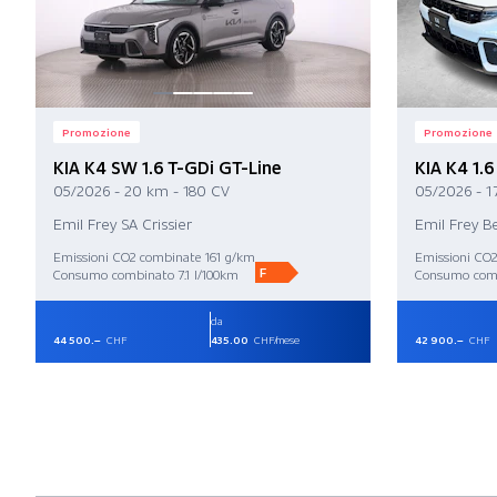
Promozione
Promozione
KIA K4 SW 1.6 T-GDi GT-Line
KIA K4 1.
05/2026 - 20 km - 180 CV
05/2026 - 1
Emil Frey SA Crissier
Emil Frey B
Emissioni CO2 combinate 161 g/km
Emissioni CO
F
Consumo combinato 7.1 l/100km
Consumo comb
da
44 500.–
CHF
435.00
CHF/mese
42 900.–
CHF