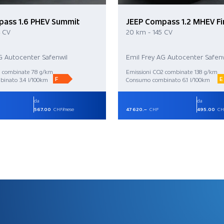
pass 1.6 PHEV Summit
JEEP Compass 1.2 MHEV Fir
4 CV
20 km - 145 CV
G Autocenter Safenwil
Emil Frey AG Autocenter Safenw
2 combinate 78 g/km
Emissioni CO2 combinate 138 g/km
F
E
inato 3.4 l/100km
Consumo combinato 6.1 l/100km
da
da
567.00
CHF/mese
47 620.–
CHF
495.00
CH