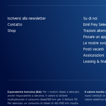
Iscriversi alla newsletter
Su di noi
Contatto
Emil Frey Sele
Shop
Trazioni altern
Fissare un a
Le nostre soc
Posti vacanti
Assicurazioni
Leasing & fin
Equivalente benzina (Bä):
Per i motori diesel, è elencato
Il valore medio
anche l'equivalente a benzina. Il valore si ottiene
nuovi venduti in S
moltiplicando il consumo diesel/100 km per il fattore 113.
valore obiettivo 
Per esempio, un consumo di diesel di 4,8 l/100 km risulta