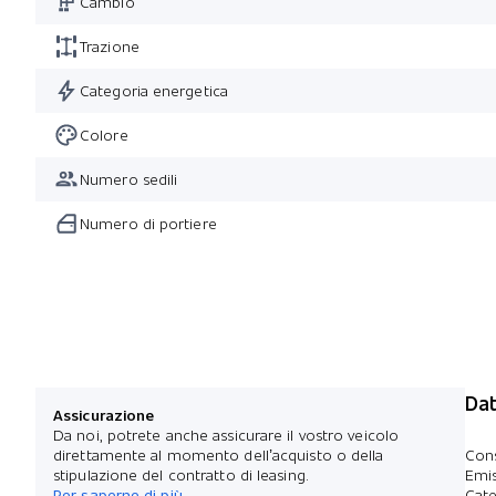
Cambio
Trazione
Categoria energetica
Colore
Numero sedili
Numero di portiere
Dat
Assicurazione
Da noi, potrete anche assicurare il vostro veicolo
direttamente al momento dell’acquisto o della
Con
stipulazione del contratto di leasing.
Emis
Per saperne di più
Cate