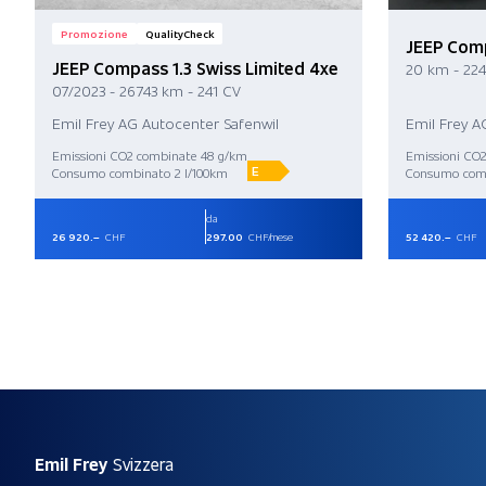
Promozione
QualityCheck
JEEP Com
JEEP Compass 1.3 Swiss Limited 4xe
20 km - 22
07/2023 - 26 743 km - 241 CV
Emil Frey AG Autocenter Safenwil
Emil Frey A
Emissioni CO2 combinate 48 g/km
Emissioni CO
E
Consumo combinato 2 l/100km
Consumo comb
da
26 920.–
CHF
297.00
CHF/mese
52 420.–
CHF
Emil Frey
Svizzera