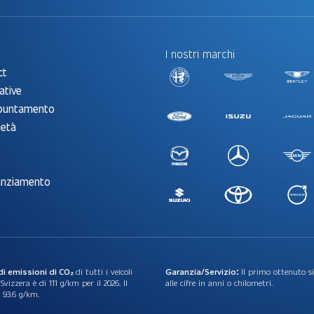
I nostri marchi
ct
ative
ppuntamento
ietà
anziamento
 di emissioni di CO₂
di tutti i veicoli
Garanzia/Servizio:
Il primo ottenuto s
vizzera è di 111 g/km per il 2026. Il
alle cifre in anni o chilometri.
è 93.6 g/km.