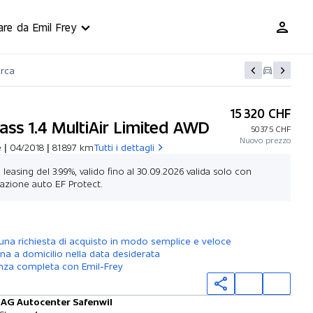
are da Emil Frey
erca
15 320 CHF
ss 1.4 MultiAir Limited AWD
50 375 CHF
Nuovo prezzo
| 04/2018 | 81 897 km
Tutti i dettagli
 leasing del 3.99%, valido fino al 30.09.2026 valida solo con
urazione auto EF Protect.
Stilare un’offerta
 una richiesta di acquisto in modo semplice e veloce
a a domicilio nella data desiderata
nza completa con Emil-Frey
 AG Autocenter Safenwil
Prova su strada