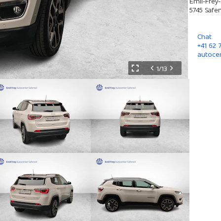
Emil-Frey-
5745 Safen
Chat
+41 62
autoce
1/13