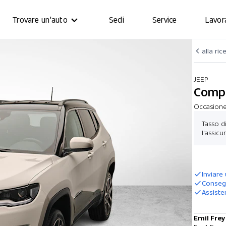
Trovare un'auto
Sedi
Service
Lavor
alla ric
JEEP
Compa
Occasione 
Tasso di
l'assic
Inviare
Consegn
Assiste
Emil Frey