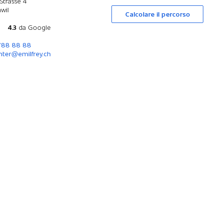
Strasse 4
wil
Calcolare il percorso
4.3
da Google
 788 88 88
nter@emilfrey.ch