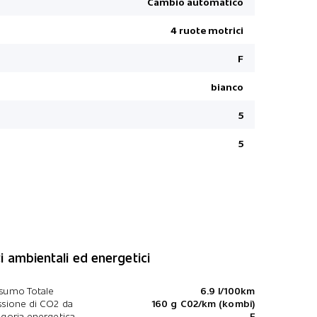
Cambio automatico
ABS Dispos
Apple Car 
4 ruote motrici
TCS Contro
F
Sensore lu
bianco
Tappetini a
Alzacristall
5
ERM Electr
5
Fari fendin
Distanza d
Sistema au
Telecoman
Assistent
i ambientali ed energetici
Versione f
Assistente 
sumo Totale
6.9 l/100km
sione di CO2 da
160 g C02/km (kombi)
goria energetica
F