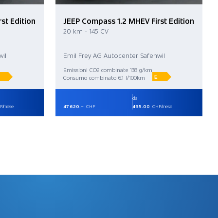
st Edition
JEEP Compass 1.2 MHEV First Edition
20 km - 145 CV
il
Emil Frey AG Autocenter Safenwil
Emissioni CO2 combinate 138 g/km
E
Consumo combinato 6.1 l/100km
da
F/mese
47 620.–
CHF
495.00
CHF/mese