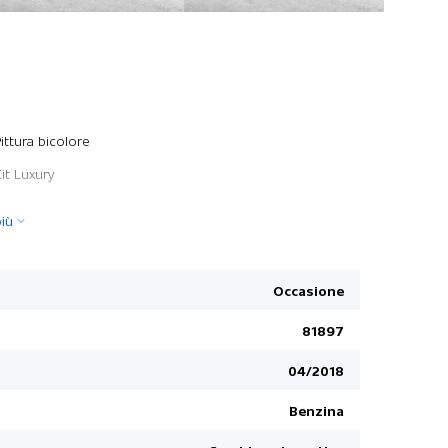
Garanzia 3 
ittura bicolore
Airbag co
it Luxury
Specchiet
iù
Schermo a 
Chiusura d
distanza
Occasione
Sedile pas
81897
Bluetooth
Stop + Sta
04/2018
Airbags late
Benzina
Servizio g