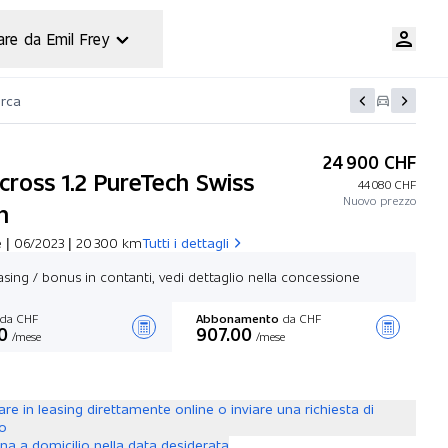
are da Emil Frey
erca
24 900 CHF
cross 1.2 PureTech Swiss
44 080 CHF
Nuovo prezzo
n
 | 06/2023 | 20 300 km
Tutti i dettagli
asing / bonus in contanti, vedi dettaglio nella concessione
da CHF
Abbonamento
da CHF
0
907.00
/mese
/mese
Stilare un’offerta
are in leasing direttamente online o inviare una richiesta di
to
a a domicilio nella data desiderata