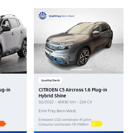
QualityCheck
ug-in
CITROEN C5 Aircross 1.6 Plug-in
Hybrid Shine
02/2022 - 43 930 km - 224 CV
Emil Frey Bern-West
Emissioni CO2 combinate 41 g/km
D
Consumo combinato 1.8 l/100km