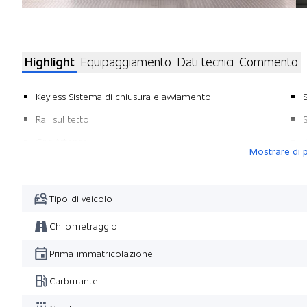
Highlight
Equipaggiamento
Dati tecnici
Commento
Keyless Sistema di chiusura e avviamento
Rail sul tetto
S
Gris Artense
K
Mostrare di p
Connect Nav
K
Tipo di veicolo
Chilometraggio
Prima immatricolazione
Carburante