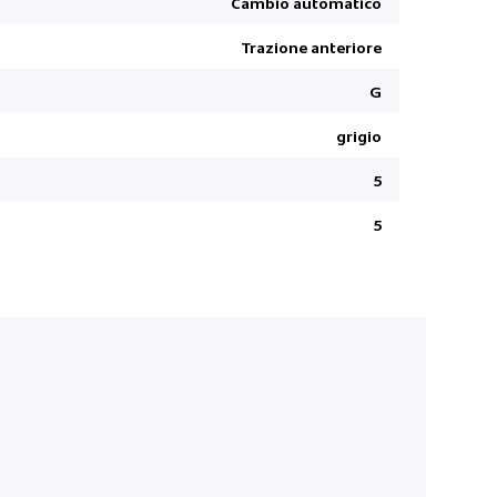
Cambio automatico
Connessio
Trazione anteriore
Cerchioni i
Kit di rip
G
Fissaggio I
grigio
Apple Car 
5
Climatizz
Airbags late
5
Distanza d
Stop + Sta
Prenotate ora
inclusi. Dovre