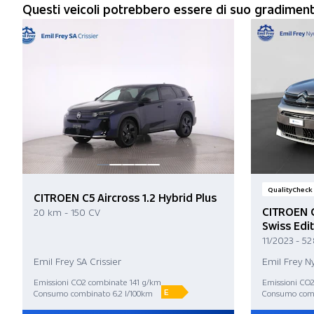
Questi veicoli potrebbero essere di suo gradimen
QualityCheck
CITROEN C5 Aircross 1.2 Hybrid Plus
CITROEN C
20 km - 150 CV
Swiss Edi
11/2023 - 52
Emil Frey SA Crissier
Emil Frey N
Emissioni CO2 combinate 141 g/km
Emissioni CO
E
Consumo combinato 6.2 l/100km
Consumo comb