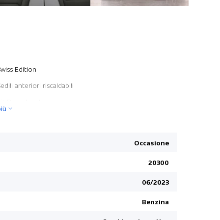
LED Fari d
Swiss Edition
Nessuna res
edili anteriori riscaldabili
Kit Black
it Drive Assist
iù
Sistema al
it Drive Assist
Tergicrista
Sistema di
Occasione
Distanza d
20300
Rivestiment
06/2023
Disattivaz
Funzione d
Benzina
ESP Control