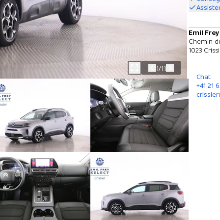
Assiste
Emil Frey
Chemin du
1023 Criss
1/11
Chat
+41 21 6
crissie