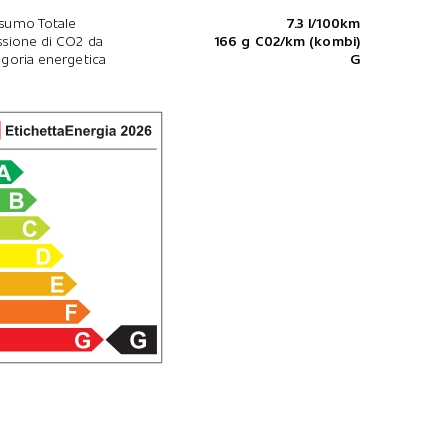
sumo Totale
7.3 l/100km
sione di CO2 da
166 g C02/km (kombi)
goria energetica
G