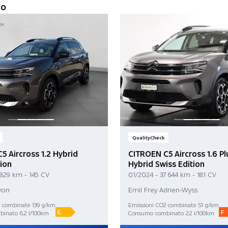
to
QualityCheck
5 Aircross 1.2 Hybrid
CITROEN C5 Aircross 1.6 Pl
tion
Hybrid Swiss Edition
 829 km - 145 CV
01/2024 - 37 644 km - 181 CV
yon
Emil Frey Adrien-Wyss
2 combinate 139 g/km
Emissioni CO2 combinate 51 g/km
E
F
inato 6.2 l/100km
Consumo combinato 2.2 l/100km