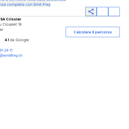
nza completa con Emil-Frey
 SA Crissier
Prova su strada
 Closalet 19
ier
Calcolare il percorso
4.1
da Google
31 24 11
r@emilfrey.ch