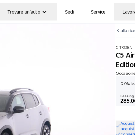
Trovare un'auto
Sedi
Service
Lavor
alla ric
CITROEN
C5 Air
Editio
Occasione
0.0% le
Leasing
285.0
Acquist
acquis
Consegn