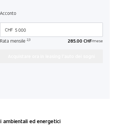
Durata in me
Acconto
3 
CHF
Chilometri a
2,3
Rata mensile
285.00 CHF
/mese
100
Acquistare ora in leasing l'auto dei sogni
*Prezzi IVA inclu
i ambientali ed energetici