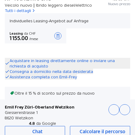
Nuovo prezzo
Veicolo nuovo | Ibrido leggero diesel/elettrico
Tutti i dettagli
Individuelles Leasing-Angebot auf Anfrage
Leasing
da CHF
1 155.00
/mese
Stilare un’offerta
Acquistare in leasing direttamente online o inviare una
richiesta di acquisto
Consegna a domicilio nella data desiderata
Assistenza completa con Emil-Frey
Oltre il 15 % di sconto sul prezzo da nuovo
Emil Frey Züri-Oberland Wetzikon
Giessereistrasse 1
8620 Wetzikon
4.8
da Google
Chat
Calcolare il percorso