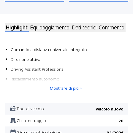
Highlight
Equipaggiamento
Dati tecnici
Commento
Comando a distanza universale integrato
Direzione attivo
Driving Assistant Professional
Riscaldamento autonomo
Mostrare di più
Kit Ambient Air
Modanature interne Carbon Fibre
Kit Comfort
Tipo di veicolo
Veicolo nuovo
Applicazione componenti in vetro per elementi interni
Chilometraggio
20
Kit M Sport Pro
Prima immatricolazione
04/2026