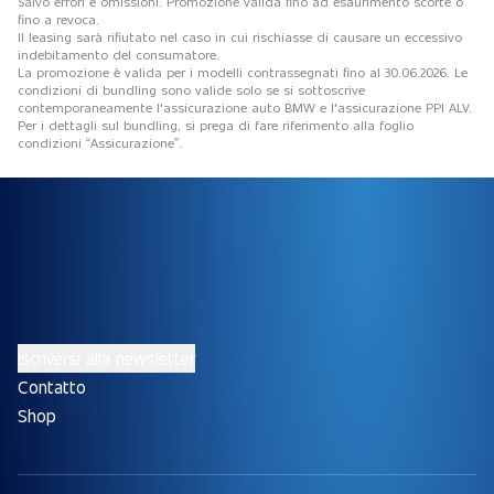
Salvo errori e omissioni. Promozione valida fino ad esaurimento scorte o
fino a revoca.
Il leasing sarà rifiutato nel caso in cui rischiasse di causare un eccessivo
indebitamento del consumatore.
La promozione è valida per i modelli contrassegnati fino al 30.06.2026. Le
condizioni di bundling sono valide solo se si sottoscrive
contemporaneamente l'assicurazione auto BMW e l'assicurazione PPI ALV.
Per i dettagli sul bundling, si prega di fare riferimento alla foglio
condizioni “Assicurazione”.
Iscriversi alla newsletter
Contatto
Shop