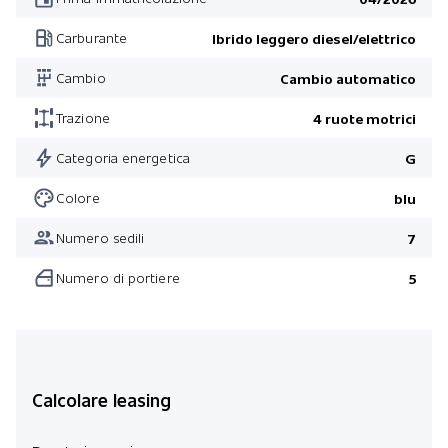
BMW Individual pittura
Carburante
Ibrido leggero diesel/elettrico
M Ruote in lega leggera -raggi in V- 913/ pneumatici sport
Cambio
Cambio automatico
Climatizzatore automatico 5 zone
System Travel & Comfort
Trazione
4 ruote motrici
Barra di rimorchio
Categoria energetica
G
Vetri atermici
Colore
blu
Griglia Iconic Glow
Numero sedili
7
Kit M Sport
Numero di portiere
5
Driving Assistant Professional
System Travel & Comfort
Kit M Sport Pro
Kit Comfort
Calcolare leasing
Kit Ambient Air
Kit M Sport