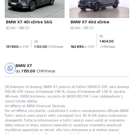
BMW X7 40i xDrive SAG
BMW X7 40d xDrive
20 km - 392 CV
20 km - 351 CV
da
da
1 404.00
131 900.–
CHF
1 153.00
CHF/mese
162 890.–
CHF
CHF/mese
BMW X7
Prova su strada
da
1 155.00
CHF/mese
(4) Esempio di leasing: BMW X7, prezzo di listino 132100.0 CHF, rata leasing
1155.45 CHF, tasso d’interesse 1.90 %, tasso d’interesse eff. 1.92 %, durata
48 mesi, 10000 km/anno, acconto di 26000.00 CHF ( non obbligatorio ),
casco totale obblig.
Un'offerta di BMW Financial Services.
Per un'offerta vincolante, contattate il vostro concessionario ufficiale BMW.
Tutti i prezzi sono prezzi netti consigliati incl. 8,1 % IVA (salvo indicazioni
divergenti). Tutte le informazioni e tutti i prezzi sono validi al momento
della messa in linea; restano riservate in qualsiasi momento eventuali
modifiche apportate ai veicoli, alla loro dotazione e ai relativi prezzi.