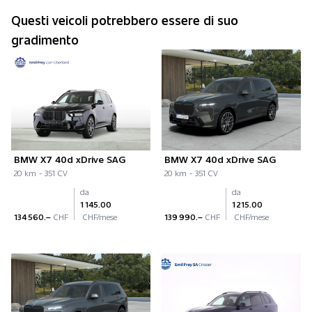
Questi veicoli potrebbero essere di suo
gradimento
BMW X7 40d xDrive SAG
BMW X7 40d xDrive SAG
20 km - 351 CV
20 km - 351 CV
da
da
1 145.00
1 215.00
134 560.–
CHF
CHF/mese
139 990.–
CHF
CHF/mese