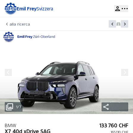
Emil Frey
Svizzera
alla ricerca
1/7
133 760 CHF
BMW
X7 40d xDrive SAG
165 130 CHF