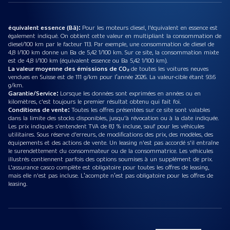
équivalent essence (Bä):
Pour les moteurs diesel, l'équivalent en essence est
également indiqué. On obtient cette valeur en multipliant la consommation de
diesel/100 km par le facteur 113. Par exemple, une consommation de diesel de
4,8 l/100 km donne un Ba de 5,42 1/100 km. Sur ce site, la consommation mixte
est de 4,8 l/100 km (équivalent essence ou Ba 5,42 1/100 km).
La valeur moyenne des émissions de CO₂
de toutes les voitures neuves
vendues en Suisse est de 111 g/km pour l’année 2026. La valeur-cible étant 93.6
g/km.
Garantie/Service:
Lorsque les données sont exprimées en années ou en
kilomètres, c'est toujours le premier résultat obtenu qui fait foi.
Conditions de vente:
Toutes les offres présentées sur ce site sont valables
dans la limite des stocks disponibles, jusqu'à révocation ou à la date indiquée.
Les prix indiqués s'entendent TVA de 8,1 % incluse, sauf pour les véhicules
utilitaires. Sous réserve d'erreurs, de modifications des prix, des modèles, des
équipements et des actions de vente. Un leasing n'est pas accordé s'il entraîne
le surendettement du consommateur ou de la consommatrice. Les véhicules
illustrés contiennent parfois des options soumises à un supplément de prix.
L'assurance casco complète est obligatoire pour toutes les offres de leasing,
mais elle n'est pas incluse. L’acompte n’est pas obligatoire pour les offres de
leasing.