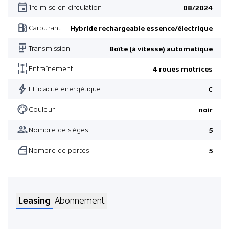
1re mise en circulation
08/2024
Peinture métallisée
Carburant
Hybride rechargeable essence/électrique
Pack M Sport
Transmission
Boîte (à vitesse) automatique
Pack Travel
Attelage de remorque
Entraînement
4 roues motrices
Vitres athermiques
Efficacité énergétique
C
Chauffage du volant
Couleur
noir
Driving Assistant
Nombre de sièges
5
Pack M Sport
Nombre de portes
5
Pack M Sport Pro
Driving Assistant
Pack Confort
Leasing
Abonnement
Pack Innovation
Pack Travel