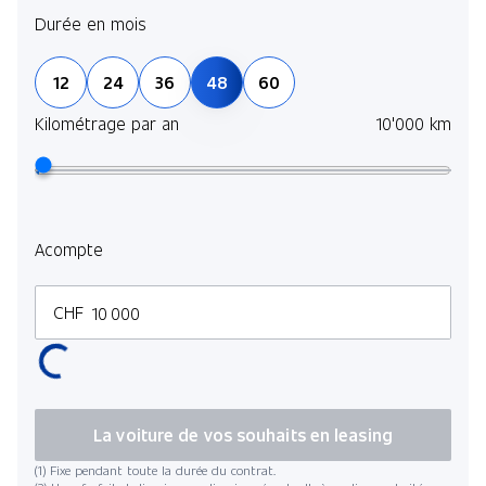
Durée en mois
Sous
12
24
36
48
60
l’es
de fa
Kilométrage par an
10'000 km
En s
Duré
Acompte
CHF
Kilo
La voiture de vos souhaits en leasing
(1) Fixe pendant toute la durée du contrat.