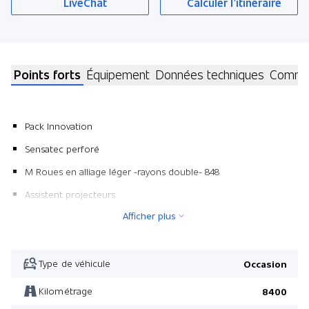
LiveChat
Calculer l’itinéraire
Points forts
Équipement
Données techniques
Commen
Pack Innovation
Sensatec perforé
M Roues en alliage léger -rayons double- 848
Assistent projecteurs
Afficher plus
Pack Confort
Sound System Surround Harman/Kardon
Direction sports variable
Type de véhicule
Occasion
Alarme antivol
Kilométrage
8400
Pack M Sport Pro