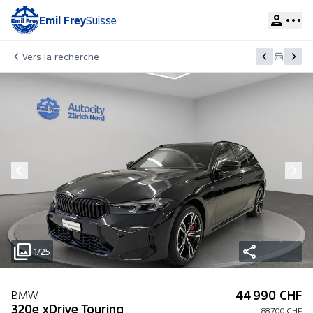
Emil Frey
Suisse
Vers la recherche
1/25
44 990 CHF
BMW
320e xDrive Touring
88 700 CHF