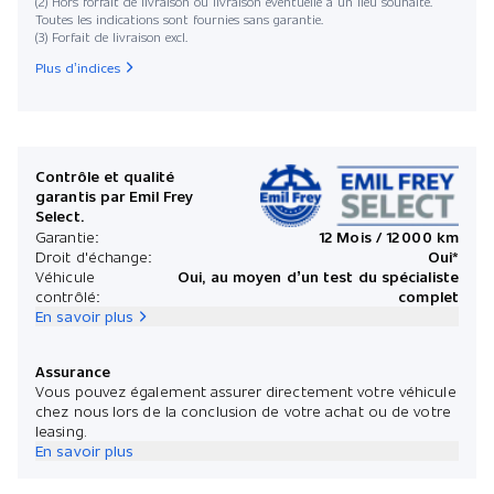
(2) Hors forfait de livraison ou livraison éventuelle à un lieu souhaité.
Toutes les indications sont fournies sans garantie.
(3) Forfait de livraison excl.
Date de 
Plus d’indices
Mens
Contrôle et qualité
garantis par Emil Frey
Select.
*Prix 
Garantie:
12 Mois / 12 000 km
Droit d'échange:
Oui*
Véhicule
Oui, au moyen d’un test du spécialiste
contrôlé:
complet
En savoir plus
Assurance
Vous pouvez également assurer directement votre véhicule
chez nous lors de la conclusion de votre achat ou de votre
leasing.
En savoir plus