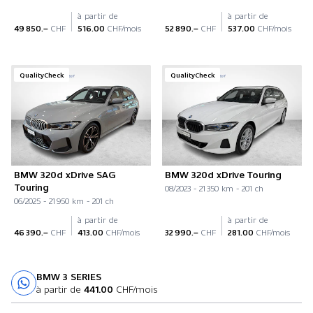
à partir de
à partir de
49 850.–
CHF
516.00
CHF/mois
52 890.–
CHF
537.00
CHF/mois
QualityCheck
QualityCheck
BMW 320d xDrive SAG
BMW 320d xDrive Touring
Touring
08/2023 - 21 350 km - 201 ch
06/2025 - 21 950 km - 201 ch
à partir de
à partir de
46 390.–
CHF
413.00
CHF/mois
32 990.–
CHF
281.00
CHF/mois
BMW 3 SERIES
Essai sur route
à partir de
441.00
CHF/mois