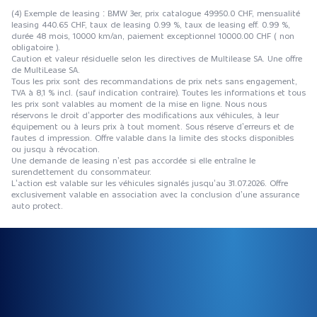
(4) Exemple de leasing : BMW 3er, prix catalogue 49950.0 CHF, mensualité
leasing 440.65 CHF, taux de leasing 0.99 %, taux de leasing eff. 0.99 %,
durée 48 mois, 10000 km/an, paiement exceptionnel 10000.00 CHF ( non
obligatoire ).
Caution et valeur résiduelle selon les directives de Multilease SA. Une offre
de MultiLease SA.
Tous les prix sont des recommandations de prix nets sans engagement,
TVA à 8,1 % incl. (sauf indication contraire). Toutes les informations et tous
les prix sont valables au moment de la mise en ligne. Nous nous
réservons le droit d’apporter des modifications aux véhicules, à leur
équipement ou à leurs prix à tout moment. Sous réserve d’erreurs et de
fautes d impression. Offre valable dans la limite des stocks disponibles
ou jusqu à révocation.
Une demande de leasing n’est pas accordée si elle entraîne le
surendettement du consommateur.
L’action est valable sur les véhicules signalés jusqu’au 31.07.2026. Offre
exclusivement valable en association avec la conclusion d’une assurance
auto protect.