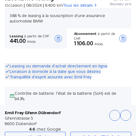
Nouveau prix
Occasion | 08/2024 | 8 400 km
Tous les détails
3.88 % de leasing à la souscription d'une assurance
automobile BMW
Abonnement
à partir de
Leasing
à partir de CHF
CHF
441.00
/mois
1 106.00
/mois
Créer une offre
Leasing ou demande d’achat directement en ligne
Livraison à domicile à la date que vous désirez
Tranquillité d’esprit assurée avec Emil Frey
Contrôle de batterie: l’état de la batterie (SoH) est de
94.3%.
Emil Frey Gfenn Dübendorf
Gfennstrasse 5
8600 Dübendorf
4.6
chez Google