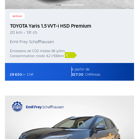
Action
TOYOTA Yaris 1.5 VVT-i HSD Premium
20 km - 131 ch
Emil Frey Schaffhausen
Émissions de CO2 mixtes 96 g/km
C
Consommation mixte 4.2 l/100km
à partir de
29 650.–
CHF
327.00
CHF/mois