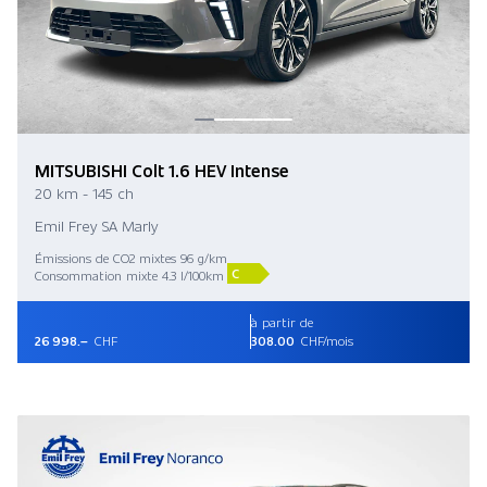
MITSUBISHI Colt 1.6 HEV Intense
20 km - 145 ch
Emil Frey SA Marly
Émissions de CO2 mixtes 96 g/km
C
Consommation mixte 4.3 l/100km
à partir de
26 998.–
CHF
308.00
CHF/mois