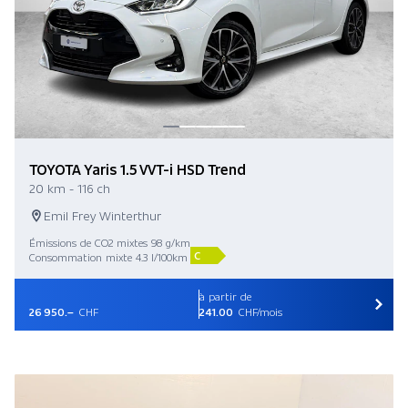
TOYOTA Yaris 1.5 VVT-i HSD Trend
20 km - 116 ch
Emil Frey Winterthur
Émissions de CO2 mixtes 98 g/km
C
Consommation mixte 4.3 l/100km
à partir de
26 950.–
CHF
241.00
CHF/mois