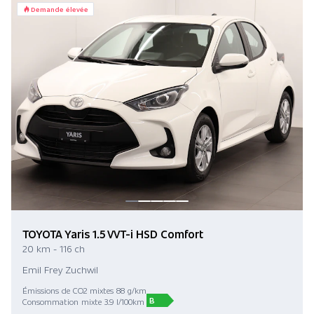
Demande élevée
TOYOTA Yaris 1.5 VVT-i HSD Comfort
20 km - 116 ch
Emil Frey Zuchwil
Émissions de CO2 mixtes 88 g/km
B
Consommation mixte 3.9 l/100km