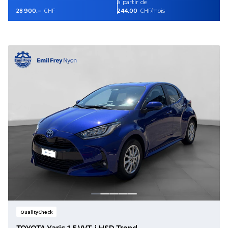
à partir de
28 900.–
CHF
244.00
CHF/mois
QualityCheck
TOYOTA Yaris 1.5 VVT-i HSD Trend