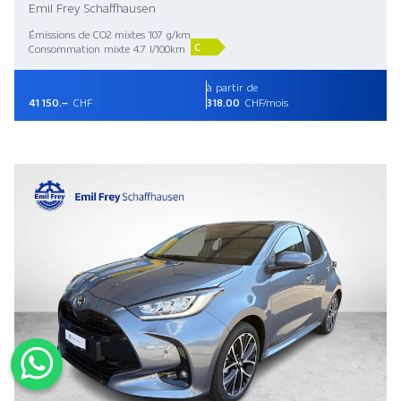
Emil Frey Schaffhausen
Émissions de CO2 mixtes 107 g/km
C
Consommation mixte 4.7 l/100km
à partir de
41 150.–
CHF
318.00
CHF/mois