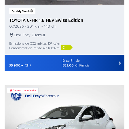
QualityCheck
TOYOTA C-HR 1.8 HEV Swiss Edition
07/2026 - 201 km - 140 ch
Emil Frey Zuchwil
Émissions de CO2 mixtes 107 g/km
C
Consommation mixte 4.7 l/100km
à partir de
35 900.–
CHF
333.00
CHF/mois
Demande élevée