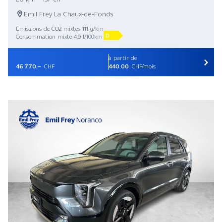
Emil Frey La Chaux-de-Fonds
Émissions de CO2 mixtes 111 g/km
D
Consommation mixte 4.9 l/100km
à partir de
46 770.–
CHF
440.00
CHF/mois