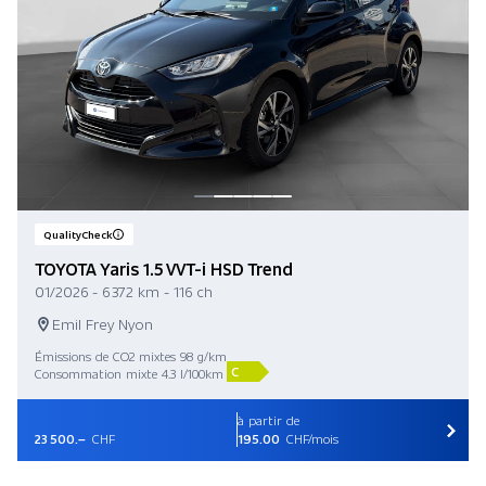
QualityCheck
TOYOTA Yaris 1.5 VVT-i HSD Trend
01/2026 - 6 372 km - 116 ch
Emil Frey Nyon
Émissions de CO2 mixtes 98 g/km
C
Consommation mixte 4.3 l/100km
à partir de
23 500.–
CHF
195.00
CHF/mois