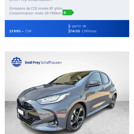
Émissions de CO2 mixtes 87 g/km
B
Consommation mixte 3.8 l/100km
à partir de
23 890.–
CHF
214.00
CHF/mois