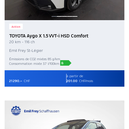
Action
TOYOTA Aygo X 1.5 VVT-i HSD Comfort
20 km - 116 ch
Emil Frey St-Légier
Émissions de CO2 mixtes 85 g/km
B
Consommation mixte 3.7 l/100km
à partir de
21 290.–
CHF
201.00
CHF/mois