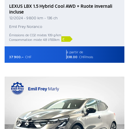
LEXUS LBX 1.5 Hybrid Cool AWD + Ruote invernali
incluse
12/2024 - 9 800 km - 136 ch
Emil Frey Noranco
Émissions de CO2 mixtes 109 g/km
C
Consommation mixte 4.8 l/100km
à partir de
37 900.–
CHF
338.00
CHF/mois