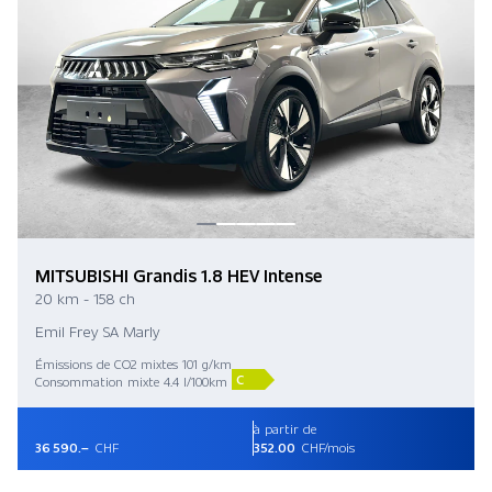
MITSUBISHI Grandis 1.8 HEV Intense
20 km - 158 ch
Emil Frey SA Marly
Émissions de CO2 mixtes 101 g/km
C
Consommation mixte 4.4 l/100km
à partir de
36 590.–
CHF
352.00
CHF/mois