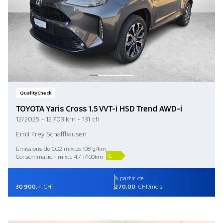
QualityCheck
TOYOTA Yaris Cross 1.5 VVT-i HSD Trend AWD-i
12/2025 - 12 703 km - 131 ch
Emil Frey Schaffhausen
Émissions de CO2 mixtes 108 g/km
C
Consommation mixte 4.7 l/100km
à partir de
30 900.–
CHF
270.00
CHF/mois