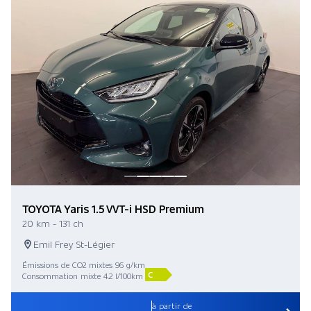
TOYOTA Yaris 1.5 VVT-i HSD Premium
20 km - 131 ch
Emil Frey St-Légier
Émissions de CO2 mixtes 96 g/km
C
Consommation mixte 4.2 l/100km
à partir de