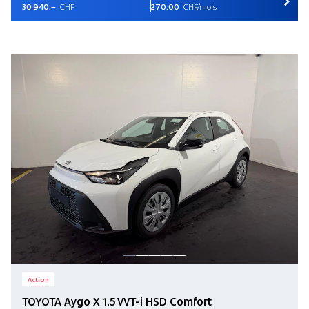
30 940.–
CHF
270.00
CHF/mois
Action
TOYOTA Aygo X 1.5 VVT-i HSD Comfort