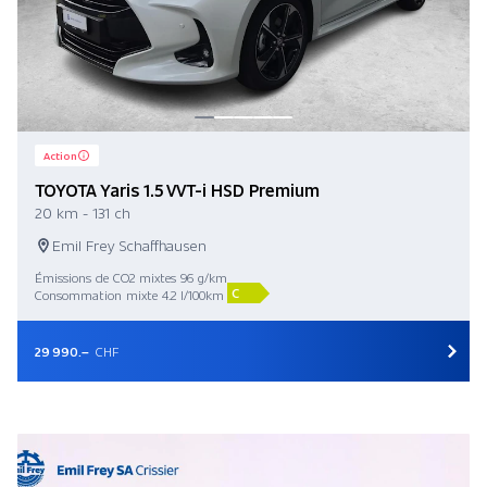
Action
TOYOTA Yaris 1.5 VVT-i HSD Premium
20 km - 131 ch
Emil Frey Schaffhausen
Émissions de CO2 mixtes 96 g/km
C
Consommation mixte 4.2 l/100km
29 990.–
CHF