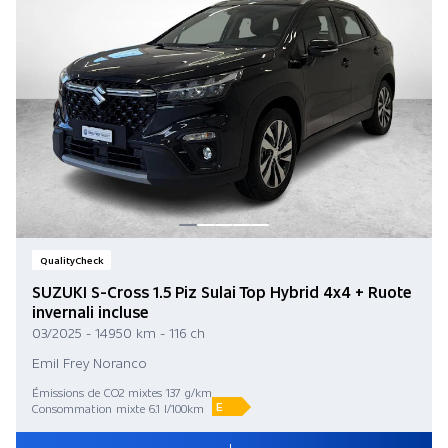
QualityCheck
SUZUKI S-Cross 1.5 Piz Sulai Top Hybrid 4x4 + Ruote
invernali incluse
03/2025 - 14 950 km - 116 ch
Emil Frey Noranco
Émissions de CO2 mixtes 137 g/km
E
Consommation mixte 6.1 l/100km