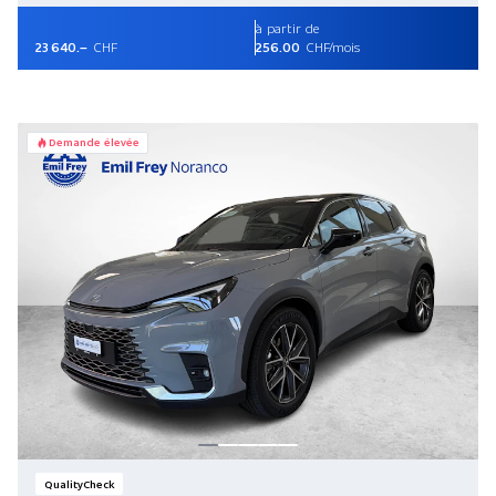
à partir de
23 640.–
CHF
256.00
CHF/mois
Demande élevée
QualityCheck