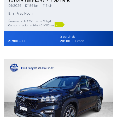
01/2026 - 17 186 km - 116 ch
Emil Frey Nyon
Émissions de CO2 mixtes 98 g/km
C
Consommation mixte 4.3 l/100km
à partir de
23 900.–
CHF
201.00
CHF/mois