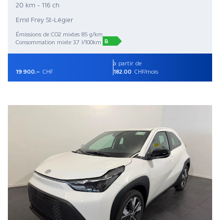
20 km - 116 ch
Emil Frey St-Légier
Émissions de CO2 mixtes 85 g/km
B
Consommation mixte 3.7 l/100km
à partir de
19 900.–
CHF
182.00
CHF/mois