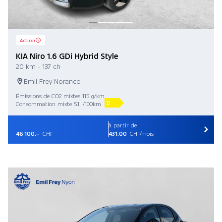
Action
KIA Niro 1.6 GDi Hybrid Style
20 km - 137 ch
Emil Frey Noranco
Émissions de CO2 mixtes 115 g/km
D
Consommation mixte 5.1 l/100km
à partir de
46 100.–
CHF
431.00
CHF/mois