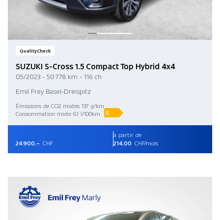
QualityCheck
SUZUKI S-Cross 1.5 Compact Top Hybrid 4x4
05/2023 - 50 778 km - 116 ch
Emil Frey Basel-Dreispitz
Émissions de CO2 mixtes 137 g/km
E
Consommation mixte 6.1 l/100km
à partir de
24 900.–
CHF
214.00
CHF/mois