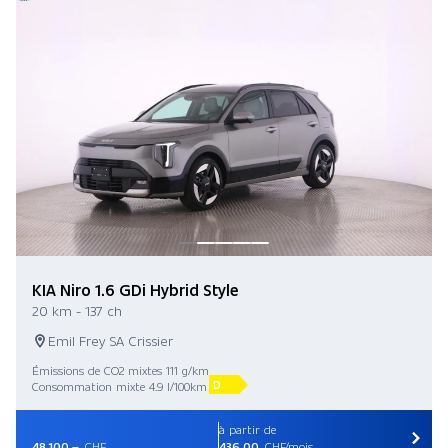
KIA Niro 1.6 GDi Hybrid Style
20 km - 137 ch
Emil Frey SA Crissier
Émissions de CO2 mixtes 111 g/km
D
Consommation mixte 4.9 l/100km
à partir de
48 100.–
CHF
436.00
CHF/mois