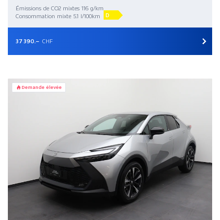
Émissions de CO2 mixtes 116 g/km
D
Consommation mixte 5.1 l/100km
37 390.–
CHF
Demande élevée