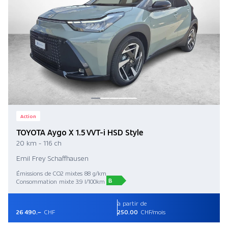
Action
TOYOTA Aygo X 1.5 VVT-i HSD Style
20 km - 116 ch
Emil Frey Schaffhausen
Émissions de CO2 mixtes 88 g/km
B
Consommation mixte 3.9 l/100km
à partir de
26 490.–
CHF
250.00
CHF/mois