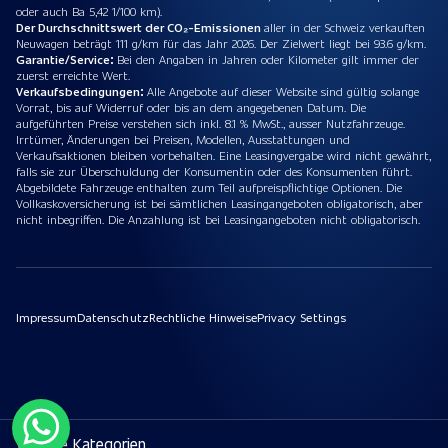
oder auch Ba 5,42 1/100 km).
Der Durchschnittswert der CO₂-Emissionen
aller in der Schweiz verkauften
Neuwagen beträgt 111 g/km für das Jahr 2026. Der Zielwert liegt bei 93.6 g/km.
Garantie/Service:
Bei den Angaben in Jahren oder Kilometer gilt immer der
zuerst erreichte Wert.
Verkaufsbedingungen:
Alle Angebote auf dieser Website sind gültig solange
Vorrat, bis auf Widerruf oder bis an dem angegebenen Datum. Die
aufgeführten Preise verstehen sich inkl. 8.1 % MwSt., ausser Nutzfahrzeuge.
Irrtümer, Änderungen bei Preisen, Modellen, Ausstattungen und
Verkaufsaktionen bleiben vorbehalten. Eine Leasingvergabe wird nicht gewährt,
falls sie zur Überschuldung der Konsumentin oder des Konsumenten führt.
Abgebildete Fahrzeuge enthalten zum Teil aufpreispflichtige Optionen. Die
Vollkaskoversicherung ist bei sämtlichen Leasingangeboten obligatorisch, aber
nicht inbegriffen. Die Anzahlung ist bei Leasingangeboten nicht obligatorisch.
Impressum
Datenschutz
Rechtliche Hinweise
Privacy Settings
Weitere Kategorien