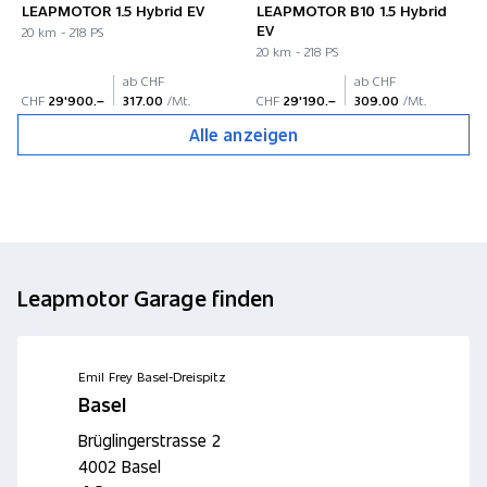
LEAPMOTOR 1.5 Hybrid EV
LEAPMOTOR B10 1.5 Hybrid
EV
20 km - 218 PS
20 km - 218 PS
ab CHF
ab CHF
CHF
29'900.–
317.00
/Mt.
CHF
29'190.–
309.00
/Mt.
Alle anzeigen
Leapmotor Garage finden
Emil Frey Basel-Dreispitz
Basel
Brüglingerstrasse 2
4002 Basel