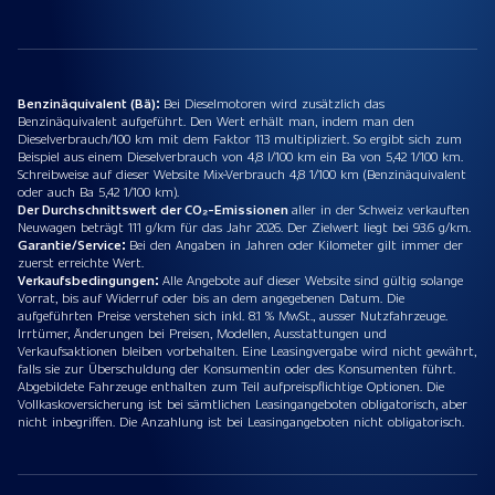
Benzinäquivalent (Bä):
Bei Dieselmotoren wird zusätzlich das
Benzinäquivalent aufgeführt. Den Wert erhält man, indem man den
Dieselverbrauch/100 km mit dem Faktor 113 multipliziert. So ergibt sich zum
Beispiel aus einem Dieselverbrauch von 4,8 l/100 km ein Ba von 5,42 1/100 km.
Schreibweise auf dieser Website Mix-Verbrauch 4,8 1/100 km (Benzinäquivalent
oder auch Ba 5,42 1/100 km).
Der Durchschnittswert der CO₂-Emissionen
aller in der Schweiz verkauften
Neuwagen beträgt 111 g/km für das Jahr 2026. Der Zielwert liegt bei 93.6 g/km.
Garantie/Service:
Bei den Angaben in Jahren oder Kilometer gilt immer der
zuerst erreichte Wert.
Verkaufsbedingungen:
Alle Angebote auf dieser Website sind gültig solange
Vorrat, bis auf Widerruf oder bis an dem angegebenen Datum. Die
aufgeführten Preise verstehen sich inkl. 8.1 % MwSt., ausser Nutzfahrzeuge.
Irrtümer, Änderungen bei Preisen, Modellen, Ausstattungen und
Verkaufsaktionen bleiben vorbehalten. Eine Leasingvergabe wird nicht gewährt,
falls sie zur Überschuldung der Konsumentin oder des Konsumenten führt.
Abgebildete Fahrzeuge enthalten zum Teil aufpreispflichtige Optionen. Die
Vollkaskoversicherung ist bei sämtlichen Leasingangeboten obligatorisch, aber
nicht inbegriffen. Die Anzahlung ist bei Leasingangeboten nicht obligatorisch.