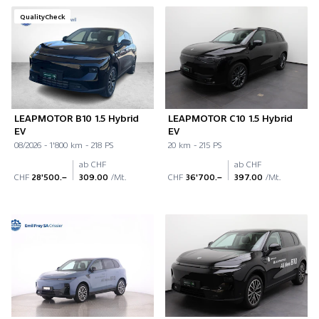
QualityCheck
LEAPMOTOR B10 1.5 Hybrid
LEAPMOTOR C10 1.5 Hybrid
EV
EV
08/2026 - 1'800 km - 218 PS
20 km - 215 PS
ab CHF
ab CHF
CHF
28'500.–
309.00
/Mt.
CHF
36'700.–
397.00
/Mt.