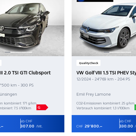
QualityCheck
II 2.0 TSI GTI Clubsport
VW Golf VIII 1.5 TSI PHEV S
12/2024 - 24'769 km - 204 PS
7'500 km - 300 PS
Münsingen
Emil Frey Lamone
en kombiniert 171 g/km
CO2-Emissionen kombiniert 25 g/km
G
biniert 7.5 l/100km
Verbrauch kombiniert 1.3 l/100km
ab CHF
ab CHF
.–
307.00
29'800.–
330.00
/Mt.
CHF
/