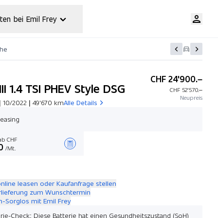
ten bei Emil Frey
che
CHF 24'900.–
III 1.4 TSI PHEV Style DSG
CHF 52'570.–
Neupreis
| 10/2022 | 49'670 km
Alle Details
easing
b CHF
0
/Mt.
Angebot zusammenstellen
online leasen oder Kaufanfrage stellen
rlieferung zum Wunschtermin
-Sorglos mit Emil Frey
erie-Check: Diese Batterie hat einen Gesundheitszustand (SoH)