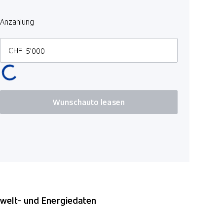
Deaktivier
Anzahlung
Ottopartike
ergoActive
CHF
Leichtmeta
Wunschauto leasen
elt- und Energiedaten