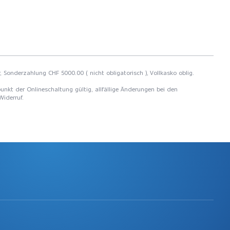
, Sonderzahlung CHF 5000.00 ( nicht obligatorisch ), Vollkasko oblig.
unkt der Onlineschaltung gültig, allfällige Änderungen bei den
Widerruf.