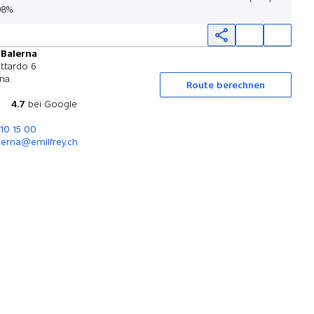
98%.
 Balerna
Probefahrt
ttardo 6
rna
Route berechnen
4.7
bei Google
610 15 00
lerna@emilfrey.ch