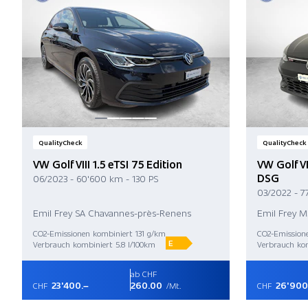
QualityCheck
QualityCheck
VW Golf VIII 1.5 eTSI 75 Edition
VW Golf VI
DSG
06/2023 - 60'600 km - 130 PS
03/2022 - 7
Emil Frey SA Chavannes-près-Renens
Emil Frey 
CO2-Emissionen kombiniert 131 g/km
CO2-Emission
E
Verbrauch kombiniert 5.8 l/100km
Verbrauch kom
ab CHF
23'400.–
260.00
26'900
CHF
/Mt.
CHF