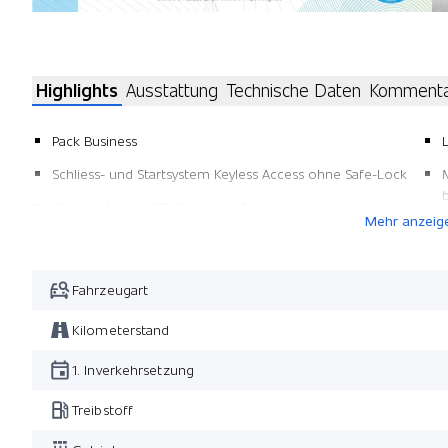
Highlights
Ausstattung
Technische Daten
Komment
Pack Business
Schliess- und Startsystem Keyless Access ohne Safe-Lock
IQ Light Matrix LED-Scheinwerfer
Mehr anzeig
Rückfahrkamera
Fahrzeugart
Kilometerstand
1. Inverkehrsetzung
Treibstoff