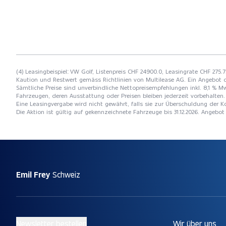
(4) Leasingbeispiel: VW Golf, Listenpreis CHF 24900.0, Leasingrate CHF 275.
Kaution und Restwert gemäss Richtlinien von Multilease AG. Ein Angebot 
Sämtliche Preise sind unverbindliche Nettopreisempfehlungen inkl. 8,1 % Mw
Fahrzeugen, deren Ausstattung oder Preisen bleiben jederzeit vorbehalten. 
Eine Leasingvergabe wird nicht gewährt, falls sie zur Überschuldung der
Die Aktion ist gültig auf gekennzeichnete Fahrzeuge bis 31.12.2026. Angebo
Emil Frey
Schweiz
Newsletter bestellen
Wir über uns