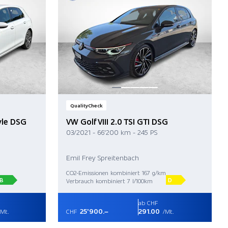
QualityCheck
tyle DSG
VW Golf VIII 2.0 TSI GTI DSG
03/2021 - 66'200 km - 245 PS
Emil Frey Spreitenbach
CO2-Emissionen kombiniert 167 g/km
B
D
Verbrauch kombiniert 7 l/100km
ab CHF
25'900.–
291.00
Mt.
CHF
/Mt.