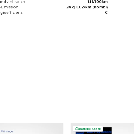
amtverbrauch
1.1 l/100km
-Emission
24 g C02/km (kombi)
gieeffizienz
C
Batterie-Check