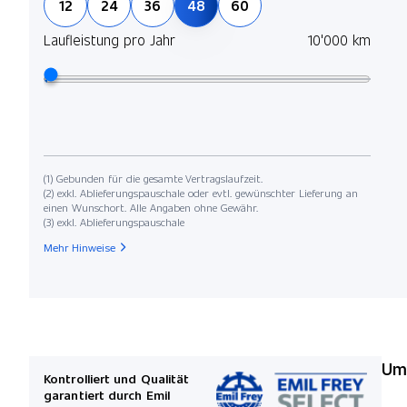
12
24
36
48
60
Laufleistung pro Jahr
10'000 km
(1) Gebunden für die gesamte Vertragslaufzeit.
(2) exkl. Ablieferungspauschale oder evtl. gewünschter Lieferung an
einen Wunschort. Alle Angaben ohne Gewähr.
(3) exkl. Ablieferungspauschale
Mehr Hinweise
Umw
Kontrolliert und Qualität
garantiert durch Emil