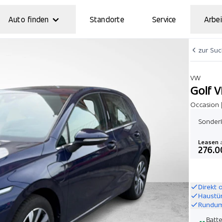
Auto finden
Standorte
Service
Arbei
zur Su
VW
Golf V
Occasion 
Sonderl
Leasen
a
276.0
Direkt 
Haustü
Rundum
Batt