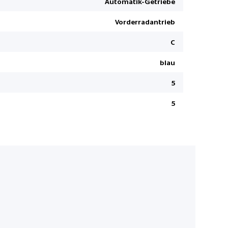
Automatik-Getriebe
Pack Fahre
Vorderradantrieb
Seitenairb
Elektronis
C
Center Air
blau
Isofix Kin
5
ParkPilot v
Mittelarml
5
Ladeboden 
Fahrprofil
Textilfuss
Side Assist
LED Heckl
Wireless C
Multifunkt
Seitenleis