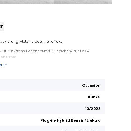
ar
ESP inkl. 
Lackierung Metallic oder Perleffekt
Kopfairbag
Multifunktions-Lederlenkrad 3-Speichen/ für DSG/
beheizbar
Ladekabel 
en
Pack Business
Fahrersitz
App Conne
Digitaler
Occasion
Digital Coc
49670
Fahrerassis
10/2022
LED-Plus-S
Reifendruc
Plug-in-Hybrid Benzin/Elektro
Ambienteb