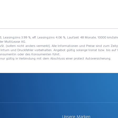
75, Leasingzins 3.99 %, eff. Leasingzins 4.06 %, Laufzeit 48 Monate, 10000 km/Jahr
der MultiLease AG.
St. (sofern nicht anders vermerkt). Alle Informationen und Preise sind zum Zeitp
Irrtum und Druckfehler vorbehalten. Angebot gültig solange Vorrat bzw. bis auf 
 Konsumentin oder des Konsumenten führt.
t nur gültig in Verbindung mit dem Abschluss einer protect Autoversicherung.
Unsere Marken