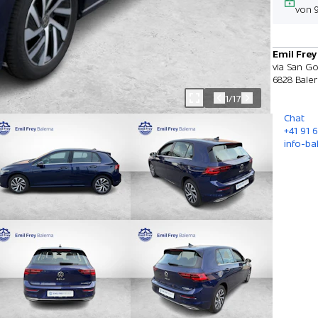
von 
Emil Frey
via San Go
6828 Bale
1/17
Chat
+41 91 
info-ba