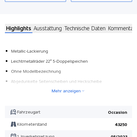
Highlights
Ausstattung
Technische Daten
Kommentar
Metallic-Lackierung
Leichtmetallräder 22" 5-Doppelspeichen
Ohne Modellbezeichnung
Abgedunkelte Seitenscheiben und Heckscheibe
Mehr anzeigen
360° Kamera
Audiosystem Bowers & Wilkins
Fahrzeugart
Occasion
Kilometerstand
43250
1. Inverkehrsetzung
05/2023