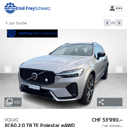
Emil Frey
Schweiz
zur Suche
1/22
CHF 53'990.–
VOLVO
XC60 2.0 T8 TE Polestar eAWD
CHF 103'900.–