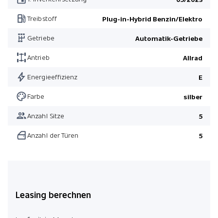
Treibstoff
Plug-in-Hybrid Benzin/Elektro
Getriebe
Automatik-Getriebe
Antrieb
Allrad
Energieeffizienz
E
Farbe
silber
Anzahl Sitze
5
Anzahl der Türen
5
Leasing berechnen