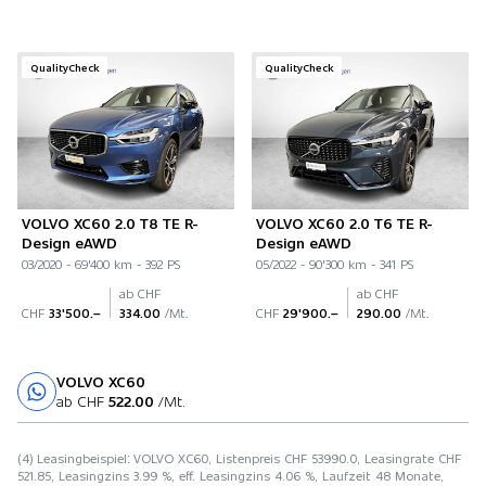
QualityCheck
QualityCheck
VOLVO XC60 2.0 T8 TE R-
VOLVO XC60 2.0 T6 TE R-
Design eAWD
Design eAWD
03/2020 - 69'400 km - 392 PS
05/2022 - 90'300 km - 341 PS
ab CHF
ab CHF
CHF
33'500.–
334.00
/Mt.
CHF
29'900.–
290.00
/Mt.
VOLVO XC60
Probefahrt
ab CHF
522.00
/Mt.
(4) Leasingbeispiel: VOLVO XC60, Listenpreis CHF 53990.0, Leasingrate CHF
521.85, Leasingzins 3.99 %, eff. Leasingzins 4.06 %, Laufzeit 48 Monate,