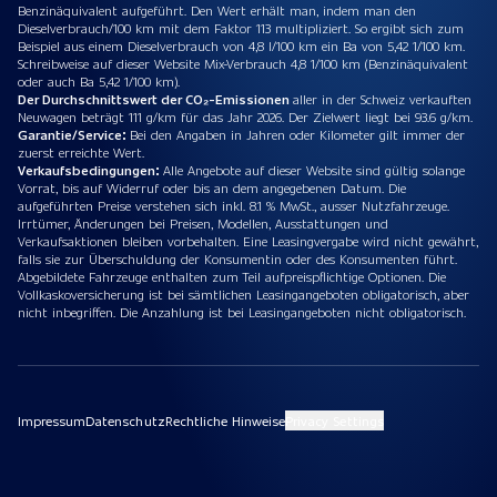
Benzinäquivalent aufgeführt. Den Wert erhält man, indem man den
Dieselverbrauch/100 km mit dem Faktor 113 multipliziert. So ergibt sich zum
Beispiel aus einem Dieselverbrauch von 4,8 l/100 km ein Ba von 5,42 1/100 km.
Schreibweise auf dieser Website Mix-Verbrauch 4,8 1/100 km (Benzinäquivalent
oder auch Ba 5,42 1/100 km).
Der Durchschnittswert der CO₂-Emissionen
aller in der Schweiz verkauften
Neuwagen beträgt 111 g/km für das Jahr 2026. Der Zielwert liegt bei 93.6 g/km.
Garantie/Service:
Bei den Angaben in Jahren oder Kilometer gilt immer der
zuerst erreichte Wert.
Verkaufsbedingungen:
Alle Angebote auf dieser Website sind gültig solange
Vorrat, bis auf Widerruf oder bis an dem angegebenen Datum. Die
aufgeführten Preise verstehen sich inkl. 8.1 % MwSt., ausser Nutzfahrzeuge.
Irrtümer, Änderungen bei Preisen, Modellen, Ausstattungen und
Verkaufsaktionen bleiben vorbehalten. Eine Leasingvergabe wird nicht gewährt,
falls sie zur Überschuldung der Konsumentin oder des Konsumenten führt.
Abgebildete Fahrzeuge enthalten zum Teil aufpreispflichtige Optionen. Die
Vollkaskoversicherung ist bei sämtlichen Leasingangeboten obligatorisch, aber
nicht inbegriffen. Die Anzahlung ist bei Leasingangeboten nicht obligatorisch.
Impressum
Datenschutz
Rechtliche Hinweise
Privacy Settings