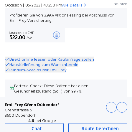
Neupreis
Occasion | 05/2023 | 43'250 km
Alle Details
Profitieren Sie von 3.99% Aktionsleasing bei Abschluss von
Emil Frey-Versicherung!
Leasen
ab CHF
522.00
/Mt.
Angebot zusammenstellen
Direkt online leasen oder Kaufanfrage stellen
Haustürlieferung zum Wunschtermin
Rundum-Sorglos mit Emil Frey
Batterie-Check: Diese Batterie hat einen
Gesundheitszustand (SoH) von 99.7%.
Emil Frey Gfenn Dübendorf
Gfennstrasse 5
8600 Dübendorf
4.6
bei Google
Chat
Route berechnen