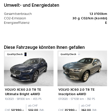
Umwelt- und Energiedaten
Gesamtverbrauch
1.3 l/100km
CO2-Emission
30 g C02/km (kombi)
Energieeffizienz
E
Diese Fahrzeuge könnten Ihnen gefallen
QualityCheck
QualityCheck
VOLVO XC60 2.0 T8 TE
VOLVO XC60 2.0 T8 TE
Ultimate Bright eAWD
Inscription eAWD
10/2023 - 58'000 km - 455 PS
07/2020 - 57'658 km - 392 PS
ab CHF
ab CHF
CHF
50'990.–
502.00
/Mt.
CHF
35'990.–
362.00
/Mt.