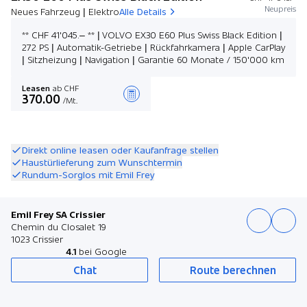
Neupreis
Neues Fahrzeug | Elektro
Alle Details
** CHF 41'045.– ** | VOLVO EX30 E60 Plus Swiss Black Edition |
272 PS | Automatik-Getriebe | Rückfahrkamera | Apple CarPlay
| Sitzheizung | Navigation | Garantie 60 Monate / 150'000 km
Leasen
ab CHF
370.00
/Mt.
Angebot zusammenstellen
Direkt online leasen oder Kaufanfrage stellen
Haustürlieferung zum Wunschtermin
Rundum-Sorglos mit Emil Frey
Emil Frey SA Crissier
Chemin du Closalet 19
1023 Crissier
4.1
bei Google
Chat
Route berechnen