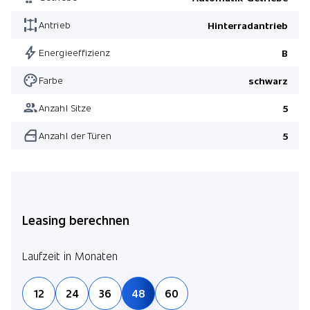
Antrieb
Hinterradantrieb
Energieeffizienz
B
Farbe
schwarz
Anzahl Sitze
5
Anzahl der Türen
5
Leasing berechnen
Laufzeit in Monaten
12
24
36
48
60