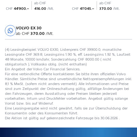
ab CHF
ab CHF
CHF
44'900.–
416.00
/Mt.
CHF
41'045.–
370.00
/Mt.
VOLVO EX 30
Probefahrt
ab CHF
370.00
/Mt.
(4) Leasingbeispiel: VOLVO EX30, Listenpreis CHF 39900.0, monatliche
Leasingrate CHF 369.8, Leasingzins 1.90 %, eff. Leasingzins 1.92 %, Laufzeit
48 Monate, 10000 km/Jahr, Sonderzahlung CHF 8000.00 ( nicht
obligatorisch ), Vollkasko oblig. (nicht enthalten)
Ein Angebot der Volvo Car Financial Services.
Für eine verbindliche Offerte kontaktieren Sie bitte ihren offiziellen Volvo
Händler. Sämtliche Preise sind unverbindliche Nettopreisempfehlungen inkl.
8,1 % MwSt. (sofern nicht anders vermerkt). Alle Informationen und Preise
sind zum Zeitpunkt der Onlineschaltung gültig, allfällige Änderungen bei
den Fahrzeugen, deren Ausstattung oder Preisen bleiben jederzeit
vorbehalten. Irrtum und Druckfehler vorbehalten. Angebot gültig solange
Vorrat bzw. bis auf Widerruf.
Eine Leasingvergabe wird nicht gewährt, falls sie zur Überschuldung der
Konsumentin oder des Konsumenten führt.
Die Aktion ist gültig auf gekennzeichnete Fahrzeuge bis 30.06.2026 .