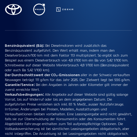
Benzinäquivalent (Bä):
Bei Dieselmotoren wird zusätzlich das
Benzinäquivalent aufgeführt. Den Wert erhält man, indem man den
Dieselverbrauch/100 km mit dem Faktor 113 multipliziert. So ergibt sich zum
Beispiel aus einem Dieselverbrauch von 4,8 l/100 km ein Ba von 5,42 1/100 km.
Schreibweise auf dieser Website Mix-Verbrauch 4,8 1/100 km (Benzinäquivalent
oder auch Ba 5,42 1/100 km).
Der Durchschnittswert der CO₂-Emissionen
aller in der Schweiz verkauften
Neuwagen beträgt 111 g/km für das Jahr 2026. Der Zielwert liegt bei 93.6 g/km.
Garantie/Service:
Bei den Angaben in Jahren oder Kilometer gilt immer der
zuerst erreichte Wert.
Verkaufsbedingungen:
Alle Angebote auf dieser Website sind gültig solange
Vorrat, bis auf Widerruf oder bis an dem angegebenen Datum. Die
aufgeführten Preise verstehen sich inkl. 8.1 % MwSt., ausser Nutzfahrzeuge.
Irrtümer, Änderungen bei Preisen, Modellen, Ausstattungen und
Verkaufsaktionen bleiben vorbehalten. Eine Leasingvergabe wird nicht gewährt,
falls sie zur Überschuldung der Konsumentin oder des Konsumenten führt.
Abgebildete Fahrzeuge enthalten zum Teil aufpreispflichtige Optionen. Die
Vollkaskoversicherung ist bei sämtlichen Leasingangeboten obligatorisch, aber
nicht inbegriffen. Die Anzahlung ist bei Leasingangeboten nicht obligatorisch.