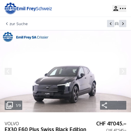
Emil Frey
Schweiz
zur Suche
1/9
CHF 41'045.–
VOLVO
EX30 E60 Plus Swiss Black Edition
CHF 47'545.–