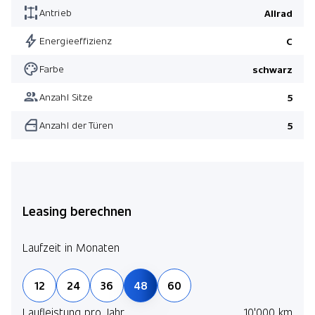
Antrieb
Allrad
Energieeffizienz
C
Farbe
schwarz
Anzahl Sitze
5
Anzahl der Türen
5
Leasing berechnen
Laufzeit in Monaten
12
24
36
48
60
Laufleistung pro Jahr
10'000 km