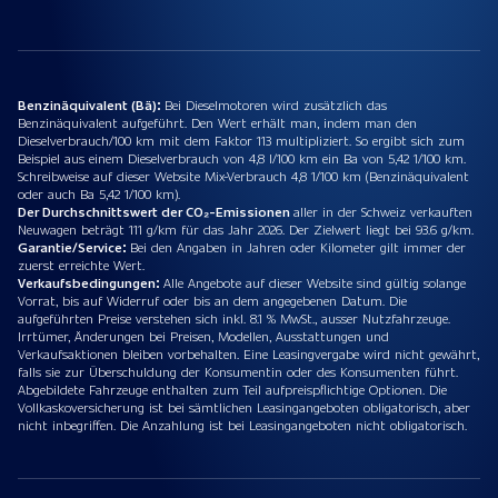
Benzinäquivalent (Bä):
Bei Dieselmotoren wird zusätzlich das
Benzinäquivalent aufgeführt. Den Wert erhält man, indem man den
Dieselverbrauch/100 km mit dem Faktor 113 multipliziert. So ergibt sich zum
Beispiel aus einem Dieselverbrauch von 4,8 l/100 km ein Ba von 5,42 1/100 km.
Schreibweise auf dieser Website Mix-Verbrauch 4,8 1/100 km (Benzinäquivalent
oder auch Ba 5,42 1/100 km).
Der Durchschnittswert der CO₂-Emissionen
aller in der Schweiz verkauften
Neuwagen beträgt 111 g/km für das Jahr 2026. Der Zielwert liegt bei 93.6 g/km.
Garantie/Service:
Bei den Angaben in Jahren oder Kilometer gilt immer der
zuerst erreichte Wert.
Verkaufsbedingungen:
Alle Angebote auf dieser Website sind gültig solange
Vorrat, bis auf Widerruf oder bis an dem angegebenen Datum. Die
aufgeführten Preise verstehen sich inkl. 8.1 % MwSt., ausser Nutzfahrzeuge.
Irrtümer, Änderungen bei Preisen, Modellen, Ausstattungen und
Verkaufsaktionen bleiben vorbehalten. Eine Leasingvergabe wird nicht gewährt,
falls sie zur Überschuldung der Konsumentin oder des Konsumenten führt.
Abgebildete Fahrzeuge enthalten zum Teil aufpreispflichtige Optionen. Die
Vollkaskoversicherung ist bei sämtlichen Leasingangeboten obligatorisch, aber
nicht inbegriffen. Die Anzahlung ist bei Leasingangeboten nicht obligatorisch.