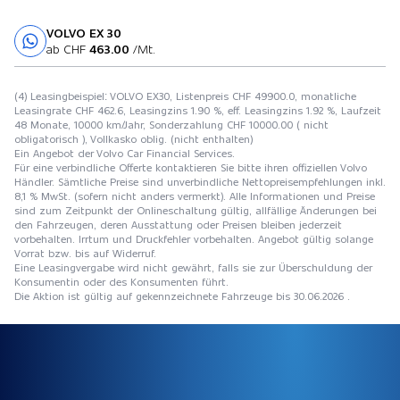
VOLVO EX 30
Probefahrt
ab CHF
463.00
/Mt.
(4) Leasingbeispiel: VOLVO EX30, Listenpreis CHF 49900.0, monatliche
Leasingrate CHF 462.6, Leasingzins 1.90 %, eff. Leasingzins 1.92 %, Laufzeit
48 Monate, 10000 km/Jahr, Sonderzahlung CHF 10000.00 ( nicht
obligatorisch ), Vollkasko oblig. (nicht enthalten)
Ein Angebot der Volvo Car Financial Services.
Für eine verbindliche Offerte kontaktieren Sie bitte ihren offiziellen Volvo
Händler. Sämtliche Preise sind unverbindliche Nettopreisempfehlungen inkl.
8,1 % MwSt. (sofern nicht anders vermerkt). Alle Informationen und Preise
sind zum Zeitpunkt der Onlineschaltung gültig, allfällige Änderungen bei
den Fahrzeugen, deren Ausstattung oder Preisen bleiben jederzeit
vorbehalten. Irrtum und Druckfehler vorbehalten. Angebot gültig solange
Vorrat bzw. bis auf Widerruf.
Eine Leasingvergabe wird nicht gewährt, falls sie zur Überschuldung der
Konsumentin oder des Konsumenten führt.
Die Aktion ist gültig auf gekennzeichnete Fahrzeuge bis 30.06.2026 .