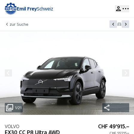
Emil Frey
Schweiz
zur Suche
1/21
CHF 49'915.–
VOLVO
EX30 CC P8 Ultra AWD
CHF 55'215.–