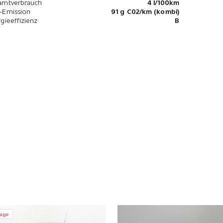
amtverbrauch
4 l/100km
-Emission
91 g C02/km (kombi)
gieeffizienz
B
rage