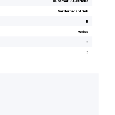
Automatik-Getriebe
Toyota Tou
Vorderradantrieb
Keine Gewä
Innenspieg
B
Audiofern
weiss
Aussenspie
5
Lederschal
Klimaauto
5
Elektr. Le