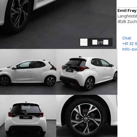
Emil Frey
Langfeldst
4528 Zuch
Chat
1/11
+41 32 
info-zu