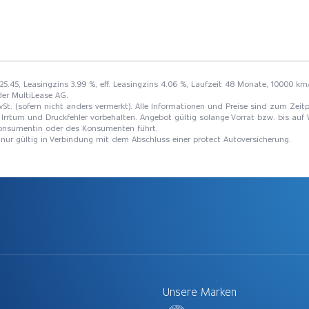
225.45, Leasingzins 3.99 %, eff. Leasingzins 4.06 %, Laufzeit 48 Monate, 10000 km
der MultiLease AG.
St. (sofern nicht anders vermerkt). Alle Informationen und Preise sind zum Zeitp
Irrtum und Druckfehler vorbehalten. Angebot gültig solange Vorrat bzw. bis auf 
 Konsumentin oder des Konsumenten führt.
t nur gültig in Verbindung mit dem Abschluss einer protect Autoversicherung.
Unsere Marken