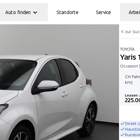
Auto finden
Standorte
Service
Arbei
zur Su
TOYOTA
Yaris 
Occasion 
CH Fahr
km)
Leasen
a
225.0
Direkt 
Haustü
Rundum