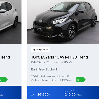
QualityCheck
 Trend
TOYOTA Yaris 1.5 VVT-i HSD Trend
04/2026 - 2'800 km - 116 PS
Emil Frey Zuchwil
CO2-Emissionen kombiniert 91 g/km
B
B
Verbrauch kombiniert 4 l/100km
ab CHF
26'900.–
240.00
Mt.
CHF
/Mt.