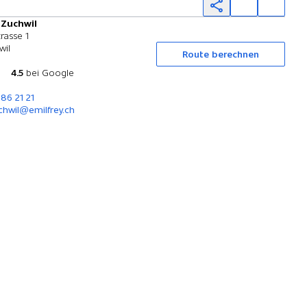
 Zuchwil
Probefahrt
rasse 1
wil
Route berechnen
4.5
bei Google
686 21 21
chwil@emilfrey.ch