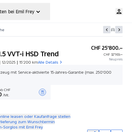
ten bei Emil Frey
che
CHF 25'800.–
1.5 VVT-i HSD Trend
CHF 32'169.–
Neupreis
| 12/2025 | 15'200 km
Alle Details
zeug mit Service-aktivierte 15-Jahres-Garantie (max. 250'000
b CHF
0
/Mt.
Angebot zusammenstellen
online leasen oder Kaufanfrage stellen
rlieferung zum Wunschtermin
-Sorglos mit Emil Frey