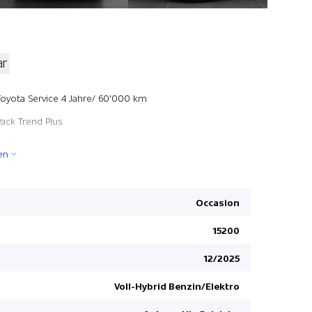
ar
Kopfairbag
Toyota Service 4 Jahre/ 60'000 km
Sitzheizun
Pack Trend Plus
Rückfahrk
en
Verkehrss
Adaptiver
Fernlichtas
Occasion
Stabilitäts
15200
Elektrisch
12/2025
Spurhaltea
Mittelarml
Voll-Hybrid Benzin/Elektro
Smart entry