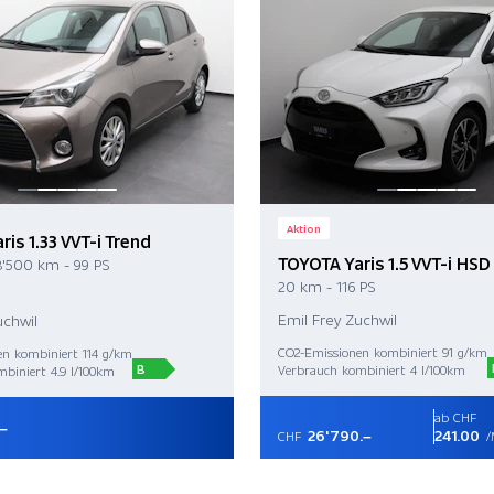
Aktion
is 1.33 VVT-i Trend
TOYOTA Yaris 1.5 VVT-i HSD
8'500 km - 99 PS
20 km - 116 PS
Emil Frey Zuchwil
uchwil
CO2-Emissionen kombiniert 91 g/km
en kombiniert 114 g/km
B
Verbrauch kombiniert 4 l/100km
biniert 4.9 l/100km
ab CHF
.–
26'790.–
241.00
CHF
/