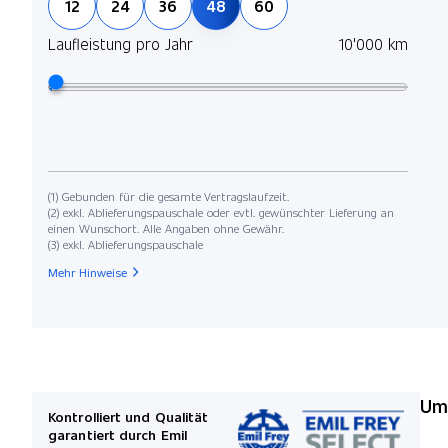
12
24
36
48
60
Laufleistung pro Jahr
10'000 km
(1) Gebunden für die gesamte Vertragslaufzeit.
(2) exkl. Ablieferungspauschale oder evtl. gewünschter Lieferung an
einen Wunschort. Alle Angaben ohne Gewähr.
(3) exkl. Ablieferungspauschale
Mehr Hinweise
Umw
Kontrolliert und Qualität
garantiert durch Emil