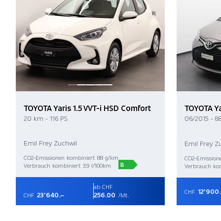
TOYOTA Yaris 1.5 VVT-i HSD Comfort
TOYOTA Yar
20 km - 116 PS
06/2015 - 8
Emil Frey Zuchwil
Emil Frey Z
CO2-Emissionen kombiniert 88 g/km
CO2-Emission
B
Verbrauch kombiniert 3.9 l/100km
Verbrauch kom
ab CHF
12'900
CHF
23'640.–
256.00
CHF
/Mt.