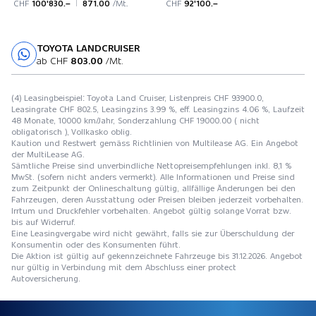
CHF
100'830.–
871.00
/Mt.
CHF
92'100.–
TOYOTA LANDCRUISER
Probefahrt
ab CHF
803.00
/Mt.
(4) Leasingbeispiel: Toyota Land Cruiser, Listenpreis CHF 93900.0,
Leasingrate CHF 802.5, Leasingzins 3.99 %, eff. Leasingzins 4.06 %, Laufzeit
48 Monate, 10000 km/Jahr, Sonderzahlung CHF 19000.00 ( nicht
obligatorisch ), Vollkasko oblig.
Kaution und Restwert gemäss Richtlinien von Multilease AG. Ein Angebot
der MultiLease AG.
Sämtliche Preise sind unverbindliche Nettopreisempfehlungen inkl. 8,1 %
MwSt. (sofern nicht anders vermerkt). Alle Informationen und Preise sind
zum Zeitpunkt der Onlineschaltung gültig, allfällige Änderungen bei den
Fahrzeugen, deren Ausstattung oder Preisen bleiben jederzeit vorbehalten.
Irrtum und Druckfehler vorbehalten. Angebot gültig solange Vorrat bzw.
bis auf Widerruf.
Eine Leasingvergabe wird nicht gewährt, falls sie zur Überschuldung der
Konsumentin oder des Konsumenten führt.
Die Aktion ist gültig auf gekennzeichnete Fahrzeuge bis 31.12.2026. Angebot
nur gültig in Verbindung mit dem Abschluss einer protect
Autoversicherung.