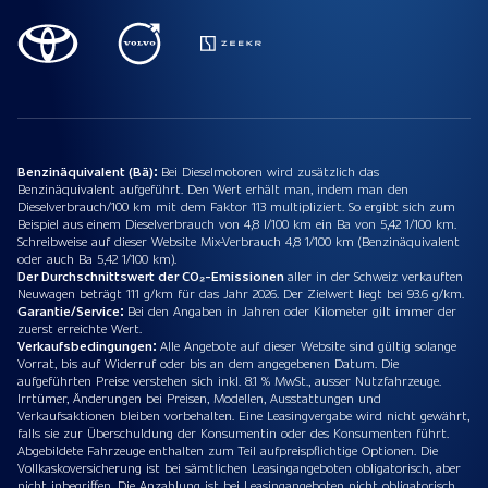
Benzinäquivalent (Bä):
Bei Dieselmotoren wird zusätzlich das
Benzinäquivalent aufgeführt. Den Wert erhält man, indem man den
Dieselverbrauch/100 km mit dem Faktor 113 multipliziert. So ergibt sich zum
Beispiel aus einem Dieselverbrauch von 4,8 l/100 km ein Ba von 5,42 1/100 km.
Schreibweise auf dieser Website Mix-Verbrauch 4,8 1/100 km (Benzinäquivalent
oder auch Ba 5,42 1/100 km).
Der Durchschnittswert der CO₂-Emissionen
aller in der Schweiz verkauften
Neuwagen beträgt 111 g/km für das Jahr 2026. Der Zielwert liegt bei 93.6 g/km.
Garantie/Service:
Bei den Angaben in Jahren oder Kilometer gilt immer der
zuerst erreichte Wert.
Verkaufsbedingungen:
Alle Angebote auf dieser Website sind gültig solange
Vorrat, bis auf Widerruf oder bis an dem angegebenen Datum. Die
aufgeführten Preise verstehen sich inkl. 8.1 % MwSt., ausser Nutzfahrzeuge.
Irrtümer, Änderungen bei Preisen, Modellen, Ausstattungen und
Verkaufsaktionen bleiben vorbehalten. Eine Leasingvergabe wird nicht gewährt,
falls sie zur Überschuldung der Konsumentin oder des Konsumenten führt.
Abgebildete Fahrzeuge enthalten zum Teil aufpreispflichtige Optionen. Die
Vollkaskoversicherung ist bei sämtlichen Leasingangeboten obligatorisch, aber
nicht inbegriffen. Die Anzahlung ist bei Leasingangeboten nicht obligatorisch.