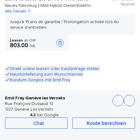
Neupreis
Neues Fahrzeug | Mild-Hybrid Diesel/Elektro
Alle Details
Jusqu'à 15 ans de garantie ! Prolongation activée lors du
service d'entretien.
Leasen
ab CHF
803.00
/Mt.
Angebot zusammenstellen
Direkt online leasen oder Kaufanfrage stellen
Haustürlieferung zum Wunschtermin
Rundum-Sorglos mit Emil Frey
Emil Frey Genève les Vernets
Rue François-Dussaud 13
1227 Genève Les Vernets
4.2
bei Google
Chat
Route berechnen