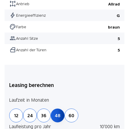
Antrieb
Allrad
Energieeffizienz
G
Farbe
braun
Anzahl Sitze
5
Anzahl der Türen
5
Leasing berechnen
Laufzeit in Monaten
12
24
36
48
60
Laufleistung pro Jahr
10'000 km