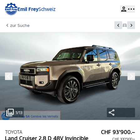
Emil Frey
Schweiz
zur Suche
1/13
CHF 93'900.–
TOYOTA
Land Cruiser 2.8 D 48V Invincible
CHF 100'900.–