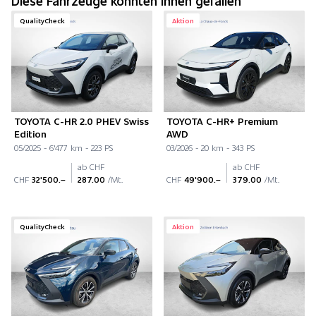
Diese Fahrzeuge könnten Ihnen gefallen
QualityCheck
Aktion
TOYOTA C-HR 2.0 PHEV Swiss
TOYOTA C-HR+ Premium
Edition
AWD
05/2025 - 6'477 km - 223 PS
03/2026 - 20 km - 343 PS
ab CHF
ab CHF
CHF
32'500.–
287.00
/Mt.
CHF
49'900.–
379.00
/Mt.
QualityCheck
Aktion