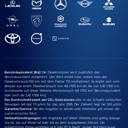
Benzinäquivalent (Bä):
Bei Dieselmotoren wird zusätzlich das
Benzinäquivalent aufgeführt. Den Wert erhält man, indem man den
Dieselverbrauch/100 km mit dem Faktor 113 multipliziert. So ergibt sich zum
Beispiel aus einem Dieselverbrauch von 4,8 l/100 km ein Ba von 5,42 1/100 km.
Schreibweise auf dieser Website Mix-Verbrauch 4,8 1/100 km (Benzinäquivalent
oder auch Ba 5,42 1/100 km).
Der Durchschnittswert der CO₂-Emissionen
aller in der Schweiz verkauften
Neuwagen beträgt 111 g/km für das Jahr 2026. Der Zielwert liegt bei 93.6 g/km.
Garantie/Service:
Bei den Angaben in Jahren oder Kilometer gilt immer der
zuerst erreichte Wert.
Verkaufsbedingungen:
Alle Angebote auf dieser Website sind gültig solange
Vorrat, bis auf Widerruf oder bis an dem angegebenen Datum. Die
aufgeführten Preise verstehen sich inkl. 8.1 % MwSt., ausser Nutzfahrzeuge.