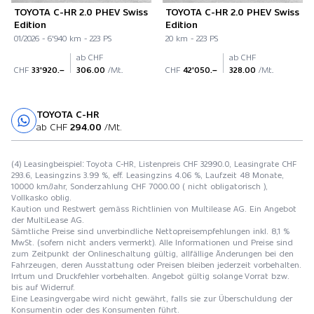
TOYOTA C-HR 2.0 PHEV Swiss
TOYOTA C-HR 2.0 PHEV Swiss
Edition
Edition
01/2026 - 6'940 km - 223 PS
20 km - 223 PS
ab CHF
ab CHF
CHF
33'920.–
306.00
/Mt.
CHF
42'050.–
328.00
/Mt.
TOYOTA C-HR
Probefahrt
ab CHF
294.00
/Mt.
(4) Leasingbeispiel: Toyota C-HR, Listenpreis CHF 32990.0, Leasingrate CHF
293.6, Leasingzins 3.99 %, eff. Leasingzins 4.06 %, Laufzeit 48 Monate,
10000 km/Jahr, Sonderzahlung CHF 7000.00 ( nicht obligatorisch ),
Vollkasko oblig.
Kaution und Restwert gemäss Richtlinien von Multilease AG. Ein Angebot
der MultiLease AG.
Sämtliche Preise sind unverbindliche Nettopreisempfehlungen inkl. 8,1 %
MwSt. (sofern nicht anders vermerkt). Alle Informationen und Preise sind
zum Zeitpunkt der Onlineschaltung gültig, allfällige Änderungen bei den
Fahrzeugen, deren Ausstattung oder Preisen bleiben jederzeit vorbehalten.
Irrtum und Druckfehler vorbehalten. Angebot gültig solange Vorrat bzw.
bis auf Widerruf.
Eine Leasingvergabe wird nicht gewährt, falls sie zur Überschuldung der
Konsumentin oder des Konsumenten führt.