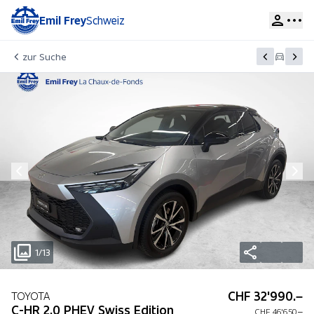
Emil Frey
Schweiz
zur Suche
1/13
CHF 32'990.–
TOYOTA
C-HR 2.0 PHEV Swiss Edition
CHF 46'650.–