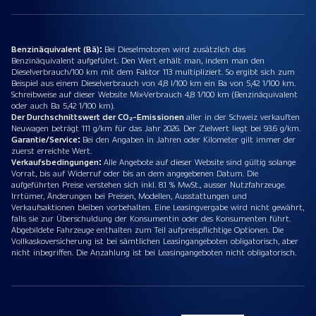
Benzinäquivalent (Bä):
Bei Dieselmotoren wird zusätzlich das
Benzinäquivalent aufgeführt. Den Wert erhält man, indem man den
Dieselverbrauch/100 km mit dem Faktor 113 multipliziert. So ergibt sich zum
Beispiel aus einem Dieselverbrauch von 4,8 l/100 km ein Ba von 5,42 1/100 km.
Schreibweise auf dieser Website Mix-Verbrauch 4,8 1/100 km (Benzinäquivalent
oder auch Ba 5,42 1/100 km).
Der Durchschnittswert der CO₂-Emissionen
aller in der Schweiz verkauften
Neuwagen beträgt 111 g/km für das Jahr 2026. Der Zielwert liegt bei 93.6 g/km.
Garantie/Service:
Bei den Angaben in Jahren oder Kilometer gilt immer der
zuerst erreichte Wert.
Verkaufsbedingungen:
Alle Angebote auf dieser Website sind gültig solange
Vorrat, bis auf Widerruf oder bis an dem angegebenen Datum. Die
aufgeführten Preise verstehen sich inkl. 8.1 % MwSt., ausser Nutzfahrzeuge.
Irrtümer, Änderungen bei Preisen, Modellen, Ausstattungen und
Verkaufsaktionen bleiben vorbehalten. Eine Leasingvergabe wird nicht gewährt,
falls sie zur Überschuldung der Konsumentin oder des Konsumenten führt.
Abgebildete Fahrzeuge enthalten zum Teil aufpreispflichtige Optionen. Die
Vollkaskoversicherung ist bei sämtlichen Leasingangeboten obligatorisch, aber
nicht inbegriffen. Die Anzahlung ist bei Leasingangeboten nicht obligatorisch.