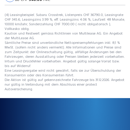
(4) Leasingbeispiel: Subaru Crosstrek, Listenpreis CHF 36790.0, Leasingrate
CHF 345.6, Leasingzins 3.99 %, eff. Leasingzins 4.06 %, Laufzeit 48 Monate,
10000 km/Jahr, Sonderzahlung CHF 7000.00 ( nicht obligatorisch ),
Vollkasko oblig.
Kaution und Restwert gemäss Richtlinien von Multilease AG. Ein Angebot
der MultiLease AG.
Sämtliche Preise sind unverbindliche Nettopreisempfehlungen inkl. 8,1 %
MwSt. (sofern nicht anders vermerkt). Alle Informationen und Preise sind
zum Zeitpunkt der Onlineschaltung gültig, allfällige Änderungen bei den
Fahrzeugen, deren Ausstattung oder Preisen bleiben jederzeit vorbehalten.
Irrtum und Druckfehler vorbehalten. Angebot gültig solange Vorrat bzw.
bis auf Widerruf.
Eine Leasingvergabe wird nicht gewährt, falls sie zur Überschuldung der
Konsumentin oder des Konsumenten führt.
Die Aktion ist gültig auf gekennzeichnete Fahrzeuge bis 31.12.2026. Angebot
nur gültig in Verbindung mit dem Abschluss einer protect
Autoversicherung.