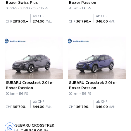
Boxer Swiss Plus
Boxer Passion
05/2025 - 23'500 km - 136 PS
20 km - 136 PS
ab CHF
ab CHF
CHF
29'900.–
274.00
/Mt.
CHF
36'790.–
346.00
/Mt.
SUBARU Crosstrek 2.0i e-
SUBARU Crosstrek 2.0i e-
Boxer Passion
Boxer Passion
20 km - 136 PS
20 km - 136 PS
ab CHF
ab CHF
CHF
36'790.–
344.00
/Mt.
CHF
36'790.–
346.00
/Mt.
SUBARU CROSSTREK
Probefahrt
ab CHF
346.00
/Mt.