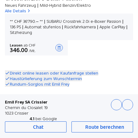
Neues Fahrzeug | Mild-Hybrid Benzin/Elektro
Alle Details
** CHF 36'790.– ** | SUBARU Crosstrek 2.0i e-Boxer Passion |
136 PS | Automat stufenlos | Rückfahrkamera | Apple CarPlay |
Sitzheizung
Leasen
ab CHF
346.00
/Mt.
Angebot zusammenstellen
Direkt online leasen oder Kaufanfrage stellen
Haustürlieferung zum Wunschtermin
Rundum-Sorglos mit Emil Frey
Emil Frey SA Crissier
Chemin du Closalet 19
1023 Crissier
4.1
bei Google
Chat
Route berechnen