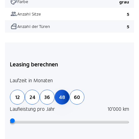
Farbe
grau
Anzahl Sitze
5
Anzahl der Türen
5
Leasing berechnen
Laufzeit in Monaten
12
24
36
48
60
Laufleistung pro Jahr
10'000 km