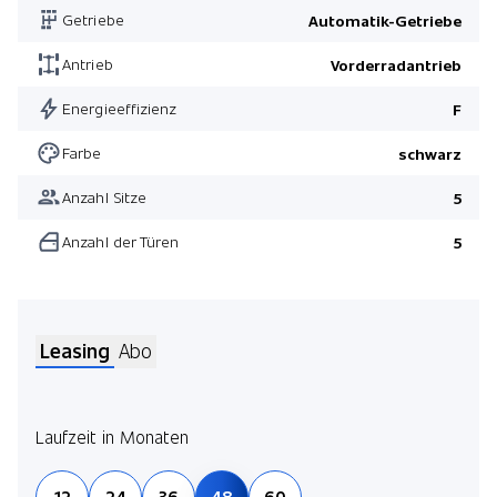
Getriebe
Automatik-Getriebe
Antrieb
Vorderradantrieb
Energieeffizienz
F
Farbe
schwarz
Anzahl Sitze
5
Anzahl der Türen
5
Leasing
Abo
Laufzeit in Monaten
Jetz
12
24
36
48
60