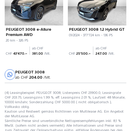
PEUGEOT 3008 e-Allure
PEUGEOT 3008 1.2 Hybrid GT
Premium AWD
01/2024 - 377'724 km - 136 PS
20 km - 326 PS
ab CHF
ab CHF
CHF
43'470.–
381.00
/Mt.
CHF
25'500.–
247.00
/Mt.
PEUGEOT 3008
Probefahrt
ab CHF
204.00
/Mt.
(4) Leasingbeispiel: PEUGEOT 3008, Listenpreis CHF 23900.0, Leasingrate
CHF 203.75, Leasingzins 1.99 %, eff. Leasingzins 2.01 %, Laufzeit 48 Monate,
10000 km/Jahr, Sonderzahlung CHF 5000.00 ( nicht obligatorisch ),
Vollkasko oblig.
Kaution und Restwert gemäss Richtlinien von Multilease AG. Ein Angebot
der MultiLease AG.
Sämtliche Preise sind unverbindliche Nettopreisempfehlungen inkl. 8,1 %
MwSt. (sofern nicht anders vermerkt). Alle Informationen und Preise sind
zum Zeitpunkt der Onlineschaltung gültig, allfällige Änderungen bei den