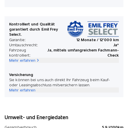
Mona
Kontrolliert und Qualität
garantiert durch Emil Frey
Select.
*Preis
Garantie:
12 Monate / 12'000 km
Umtauschrecht:
Ja*
Fahrzeug
Ja, mittels umfangreichem Fachmann-
kontrolliert:
Check
Mehr erfahren
Versicherung
Sie können bei uns auch direkt Ihr Fahrzeug beim Kauf-
oder Leasingsabschluss mitversichern lassen.
Mehr erfahren
Umwelt- und Energiedaten
Gesamtverbrauch
5.9 l/100km