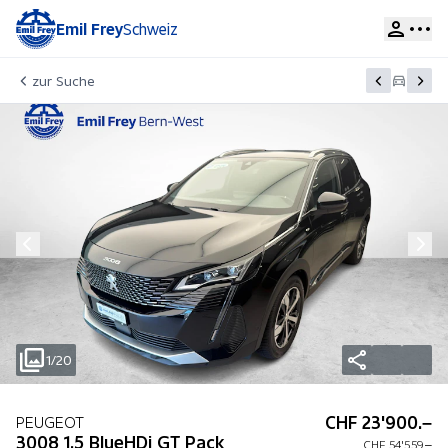
Emil Frey
Schweiz
zur Suche
1/20
CHF 23'900.–
PEUGEOT
3008 1.5 BlueHDi GT Pack
CHF 54'559.–