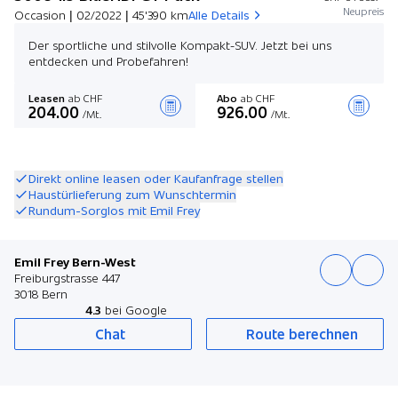
Neupreis
Occasion | 02/2022 | 45'390 km
Alle Details
Der sportliche und stilvolle Kompakt-SUV. Jetzt bei uns
entdecken und Probefahren!
Leasen
ab CHF
Abo
ab CHF
204.00
926.00
/Mt.
/Mt.
Angebot zusammenstellen
Direkt online leasen oder Kaufanfrage stellen
Haustürlieferung zum Wunschtermin
Rundum-Sorglos mit Emil Frey
Emil Frey Bern-West
Freiburgstrasse 447
3018 Bern
4.3
bei Google
Chat
Route berechnen