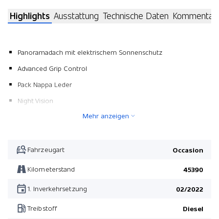
Highlights
Ausstattung
Technische Daten
Kommentar
Panoramadach mit elektrischem Sonnenschutz
Advanced Grip Control
Pack Nappa Leder
Night Vision
Mehr anzeigen
Metallic-Lackierung
Advanced Grip Control
Pack Nappa Leder
Fahrzeugart
Occasion
Kilometerstand
45390
1. Inverkehrsetzung
02/2022
Treibstoff
Diesel