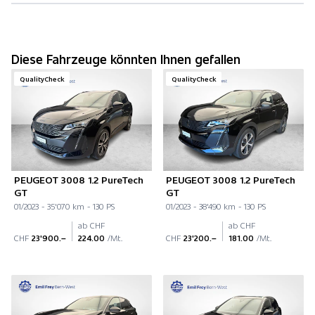
Diese Fahrzeuge könnten Ihnen gefallen
QualityCheck
QualityCheck
PEUGEOT 3008 1.2 PureTech
PEUGEOT 3008 1.2 PureTech
GT
GT
01/2023 - 35'070 km - 130 PS
01/2023 - 38'490 km - 130 PS
ab CHF
ab CHF
CHF
23'900.–
224.00
/Mt.
CHF
23'200.–
181.00
/Mt.