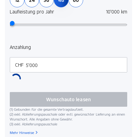
und 
selb
Laufleistung pro Jahr
10'000 km
Mehr
Lauf
Anzahlung
CHF
Kilo
Wunschauto leasen
(1) Gebunden für die gesamte Vertragslaufzeit.
(2) exkl. Ablieferungspauschale oder evtl. gewünschter Lieferung an einen
Wunschort. Alle Angaben ohne Gewähr.
(3) exkl. Ablieferungspauschale
Startdat
Mehr Hinweise