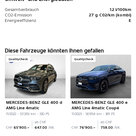
Gesamtverbrauch
1.2 l/100km
CO2-Emission
27 g C02/km (kombi)
Energieeffizienz
E
Diese Fahrzeuge könnten Ihnen gefallen
QualityCheck
QualityCheck
MERCEDES-BENZ GLE 400 d
MERCEDES-BENZ GLE 400 e
AMG Line 4matic
AMG Line 4matic Coupé
11/2022 - 55'269 km - 330 PS
11/2023 - 56'854 km - 381 PS
ab CHF
ab CHF
CHF
65'900.–
647.00
/Mt.
CHF
76'900.–
758.00
/Mt.