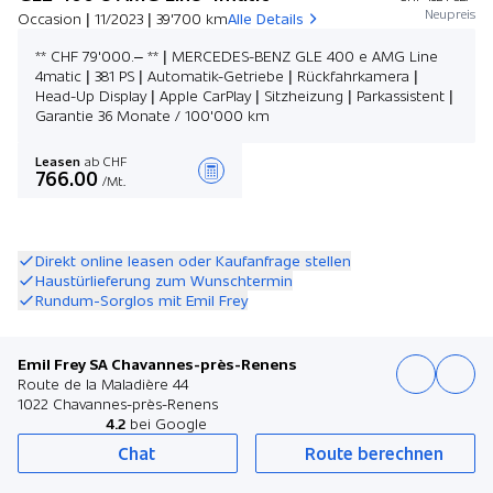
Neupreis
Occasion | 11/2023 | 39'700 km
Alle Details
** CHF 79'000.– ** | MERCEDES-BENZ GLE 400 e AMG Line
4matic | 381 PS | Automatik-Getriebe | Rückfahrkamera |
Head-Up Display | Apple CarPlay | Sitzheizung | Parkassistent |
Garantie 36 Monate / 100'000 km
Leasen
ab CHF
766.00
/Mt.
Angebot zusammenstellen
Direkt online leasen oder Kaufanfrage stellen
Haustürlieferung zum Wunschtermin
Rundum-Sorglos mit Emil Frey
Emil Frey SA Chavannes-près-Renens
Route de la Maladière 44
1022 Chavannes-près-Renens
4.2
bei Google
Chat
Route berechnen