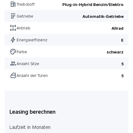
Treibstoff
Plug-in-Hybrid Benzin/Elektro
Gepäckraum-Trennnetz
Getriebe
Automatik-Getriebe
AMG Line Premium
Antrieb
Allrad
Energieeffizienz
E
Farbe
schwarz
Anzahl Sitze
5
Anzahl der Türen
5
Leasing berechnen
Laufzeit in Monaten