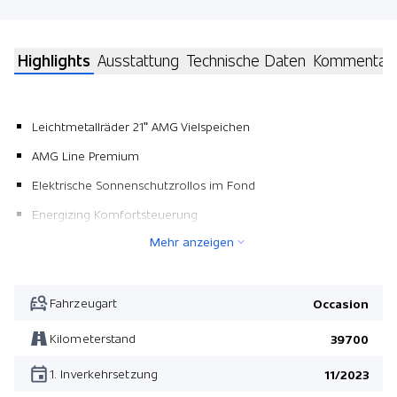
Highlights
Ausstattung
Technische Daten
Kommentar
Leichtmetallräder 21" AMG Vielspeichen
AMG Line Premium
Elektrische Sonnenschutzrollos im Fond
Energizing Komfortsteuerung
Mehr anzeigen
Seitliche Trittbretter
2 USB-Anschlüsse 2. Sitzreihe
Gleichstrom-Ladesystem (DC)
Fahrzeugart
Occasion
Sonderlackierung
Kilometerstand
39700
Rücksitze elektrisch verstellbar
1. Inverkehrsetzung
11/2023
Edelholzausführung Linde