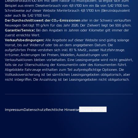
Dieselverbrauch/100 km mit dem Faktor 113 multipliziert. So ergibt sich zum
Beispiel aus einem Dieselverbrauch von 4,8 l/100 km ein Ba von 5,42 1/100 km.
Schreibweise auf dieser Website Mix-Verbrauch 4,8 1/100 km (Benzinäquivalent
oder auch Ba 5,42 1/100 km).
Der Durchschnittswert der CO₂-Emissionen
aller in der Schweiz verkauften
Neuwagen beträgt 111 g/km für das Jahr 2026. Der Zielwert liegt bei 93.6 g/km.
Garantie/Service:
Bei den Angaben in Jahren oder Kilometer gilt immer der
zuerst erreichte Wert.
Verkaufsbedingungen:
Alle Angebote auf dieser Website sind gültig solange
Vorrat, bis auf Widerruf oder bis an dem angegebenen Datum. Die
aufgeführten Preise verstehen sich inkl. 8.1 % MwSt., ausser Nutzfahrzeuge.
Irrtümer, Änderungen bei Preisen, Modellen, Ausstattungen und
Verkaufsaktionen bleiben vorbehalten. Eine Leasingvergabe wird nicht gewährt,
falls sie zur Überschuldung der Konsumentin oder des Konsumenten führt.
Abgebildete Fahrzeuge enthalten zum Teil aufpreispflichtige Optionen. Die
Vollkaskoversicherung ist bei sämtlichen Leasingangeboten obligatorisch, aber
nicht inbegriffen. Die Anzahlung ist bei Leasingangeboten nicht obligatorisch.
Impressum
Datenschutz
Rechtliche Hinweise
Privacy Settings