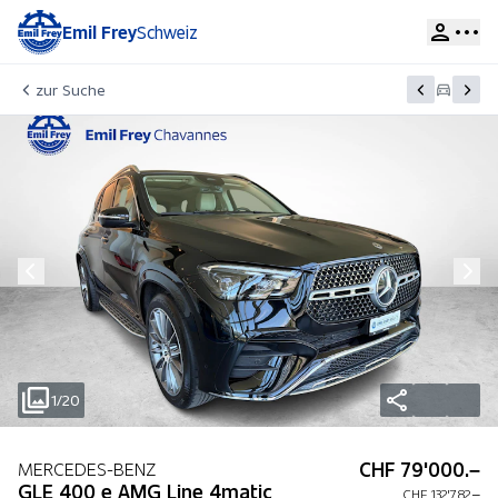
Emil Frey
Schweiz
zur Suche
1/20
CHF 79'000.–
MERCEDES-BENZ
GLE 400 e AMG Line 4matic
CHF 132'782.–