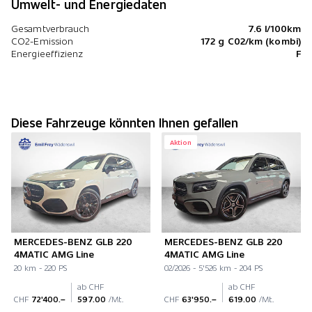
Umwelt- und Energiedaten
Gesamtverbrauch
7.6 l/100km
CO2-Emission
172 g C02/km (kombi)
Energieeffizienz
F
Diese Fahrzeuge könnten Ihnen gefallen
Aktion
MERCEDES-BENZ GLB 220
MERCEDES-BENZ GLB 220
4MATIC AMG Line
4MATIC AMG Line
20 km - 220 PS
02/2026 - 5'526 km - 204 PS
ab CHF
ab CHF
CHF
72'400.–
597.00
/Mt.
CHF
63'950.–
619.00
/Mt.