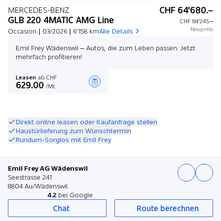
CHF 64'680.–
MERCEDES-BENZ
GLB 220 4MATIC AMG Line
CHF 84'245.–
Neupreis
Occasion | 03/2026 | 6'158 km
Alle Details
Emil Frey Wädenswil – Autos, die zum Leben passen. Jetzt
mehrfach profitieren!
Leasen
ab CHF
629.00
/Mt.
Angebot zusammenstellen
Direkt online leasen oder Kaufanfrage stellen
Haustürlieferung zum Wunschtermin
Rundum-Sorglos mit Emil Frey
Emil Frey AG Wädenswil
Seestrasse 241
8804 Au/Wädenswil
4.2
bei Google
Chat
Route berechnen