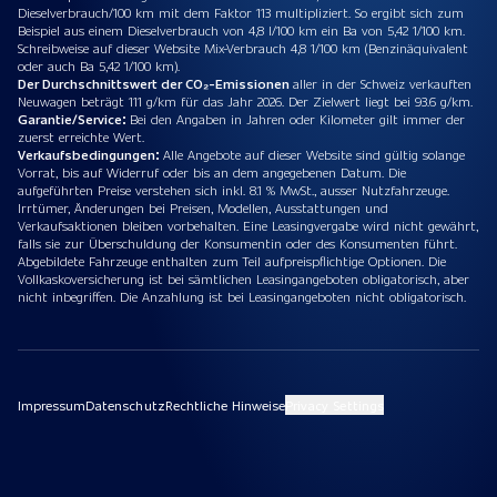
Dieselverbrauch/100 km mit dem Faktor 113 multipliziert. So ergibt sich zum
Beispiel aus einem Dieselverbrauch von 4,8 l/100 km ein Ba von 5,42 1/100 km.
Schreibweise auf dieser Website Mix-Verbrauch 4,8 1/100 km (Benzinäquivalent
oder auch Ba 5,42 1/100 km).
Der Durchschnittswert der CO₂-Emissionen
aller in der Schweiz verkauften
Neuwagen beträgt 111 g/km für das Jahr 2026. Der Zielwert liegt bei 93.6 g/km.
Garantie/Service:
Bei den Angaben in Jahren oder Kilometer gilt immer der
zuerst erreichte Wert.
Verkaufsbedingungen:
Alle Angebote auf dieser Website sind gültig solange
Vorrat, bis auf Widerruf oder bis an dem angegebenen Datum. Die
aufgeführten Preise verstehen sich inkl. 8.1 % MwSt., ausser Nutzfahrzeuge.
Irrtümer, Änderungen bei Preisen, Modellen, Ausstattungen und
Verkaufsaktionen bleiben vorbehalten. Eine Leasingvergabe wird nicht gewährt,
falls sie zur Überschuldung der Konsumentin oder des Konsumenten führt.
Abgebildete Fahrzeuge enthalten zum Teil aufpreispflichtige Optionen. Die
Vollkaskoversicherung ist bei sämtlichen Leasingangeboten obligatorisch, aber
nicht inbegriffen. Die Anzahlung ist bei Leasingangeboten nicht obligatorisch.
Impressum
Datenschutz
Rechtliche Hinweise
Privacy Settings