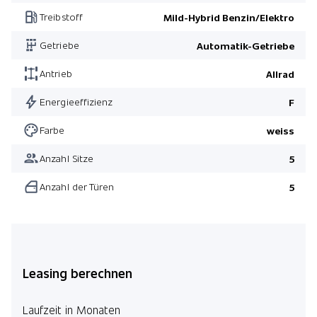
Pack Fahrassistenz
Treibstoff
Mild-Hybrid Benzin/Elektro
Burmester Surround-Soundsystem
Getriebe
Automatik-Getriebe
Sidebag im Fond links und rechts
Pack Park mit 360°-Kamera
Antrieb
Allrad
polarweiss uni
Energieeffizienz
F
Pack AMG Line Premium
Farbe
weiss
Pack AMG Line Premium
Anzahl Sitze
5
Ausstattung AMG Line
Anzahl der Türen
5
Pack Fahrassistenz
Pack Park mit 360°-Kamera
Pack Winter
Leasing berechnen
Laufzeit in Monaten