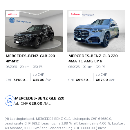
Aktion
Aktion
MERCEDES-BENZ GLB 220
MERCEDES-BENZ GLB 220
4matic
4MATIC AMG Line
06/2026 - 20 km - 220 PS
06/2026 - 20 km - 220 PS
ab CHF
ab CHF
CHF
73'000.–
643.00
/Mt.
CHF
69'950.–
667.00
/Mt.
MERCEDES-BENZ GLB 220
Probefahrt
ab CHF
629.00
/Mt.
(4) Leasingbeispiel: MERCEDES-BENZ GLB, Listenpreis CHF 64680.0,
Leasingrate CHF 629.2, Leasingzins 3.99 %, eff. Leasingzins 4.06 %, Laufzeit
48 Monate, 10000 km/Jahr, Sonderzahlung CHF 13000.00 ( nicht