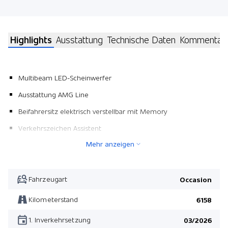
Highlights
Ausstattung
Technische Daten
Kommentar
Multibeam LED-Scheinwerfer
Ausstattung AMG Line
Beifahrersitz elektrisch verstellbar mit Memory
Verkehrszeichen Assistent
Mehr anzeigen
Aktiver Parkassistent mit Parktronic
Pack Winter
Fahrersitz elektrisch verstellbar mit Memory
Fahrzeugart
Occasion
Anhängevorrichtung
Kilometerstand
6158
Pack Night
1. Inverkehrsetzung
03/2026