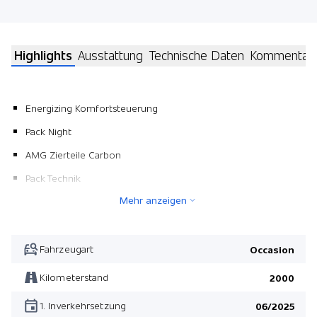
Highlights
Ausstattung
Technische Daten
Kommentar
Energizing Komfortsteuerung
Pack Night
AMG Zierteile Carbon
Pack Technik
Mehr anzeigen
Pack Park mit Rückfahrkamera
Pack Spiegel
Pack Memory
Fahrzeugart
Occasion
Pack Smartphone Integration
Kilometerstand
2000
AMG Abrisskante
1. Inverkehrsetzung
06/2025