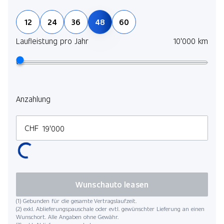
Pack Fahrassistenz Plus
12
24
36
48
60
Pack Park mit Rückfahrkamera
Laufleistung pro Jahr
10'000 km
Pack Winter
Pack Innenraum-Licht
Pack Spiegel
Anzahlung
CHF
Wunschauto leasen
(1) Gebunden für die gesamte Vertragslaufzeit.
(2) exkl. Ablieferungspauschale oder evtl. gewünschter Lieferung an einen
Wunschort. Alle Angaben ohne Gewähr.