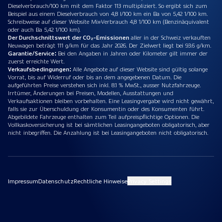
Dieselverbrauch/100 km mit dem Faktor 113 multipliziert. So ergibt sich zum
Beispiel aus einem Dieselverbrauch von 4,8 l/100 km ein Ba von 5,42 1/100 km.
Schreibweise auf dieser Website Mix-Verbrauch 4,8 1/100 km (Benzinäquivalent
oder auch Ba 5,42 1/100 km).
Der Durchschnittswert der CO₂-Emissionen
aller in der Schweiz verkauften
Neuwagen beträgt 111 g/km für das Jahr 2026. Der Zielwert liegt bei 93.6 g/km.
Garantie/Service:
Bei den Angaben in Jahren oder Kilometer gilt immer der
zuerst erreichte Wert.
Verkaufsbedingungen:
Alle Angebote auf dieser Website sind gültig solange
Vorrat, bis auf Widerruf oder bis an dem angegebenen Datum. Die
aufgeführten Preise verstehen sich inkl. 8.1 % MwSt., ausser Nutzfahrzeuge.
Irrtümer, Änderungen bei Preisen, Modellen, Ausstattungen und
Verkaufsaktionen bleiben vorbehalten. Eine Leasingvergabe wird nicht gewährt,
falls sie zur Überschuldung der Konsumentin oder des Konsumenten führt.
Abgebildete Fahrzeuge enthalten zum Teil aufpreispflichtige Optionen. Die
Vollkaskoversicherung ist bei sämtlichen Leasingangeboten obligatorisch, aber
nicht inbegriffen. Die Anzahlung ist bei Leasingangeboten nicht obligatorisch.
Impressum
Datenschutz
Rechtliche Hinweise
Privacy Settings