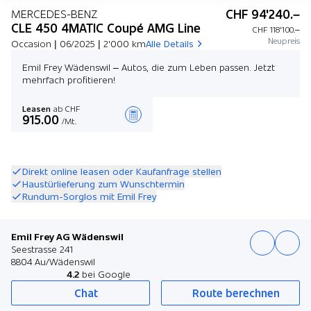
CHF 94'240.–
MERCEDES-BENZ
CLE 450 4MATIC Coupé AMG Line
CHF 118'100.–
Neupreis
Occasion | 06/2025 | 2'000 km
Alle Details
Emil Frey Wädenswil – Autos, die zum Leben passen. Jetzt
mehrfach profitieren!
Leasen
ab CHF
915.00
/Mt.
Angebot zusammenstellen
Direkt online leasen oder Kaufanfrage stellen
Haustürlieferung zum Wunschtermin
Rundum-Sorglos mit Emil Frey
Emil Frey AG Wädenswil
Seestrasse 241
8804 Au/Wädenswil
4.2
bei Google
Chat
Route berechnen