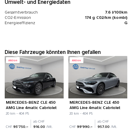
Umwelt- und Energiedaten
Gesamtverbrauch
7.6 l/100km
CO2-Emission
174 g C02/km (kombi)
Energieeffizienz
G
Diese Fahrzeuge könnten Ihnen gefallen
Aktion
Aktion
MERCEDES-BENZ CLE 450
MERCEDES-BENZ CLE 450
AMG Line 4matic Cabriolet
AMG Line 4matic Cabriolet
20 km - 404 PS
20 km - 404 PS
ab CHF
ab CHF
CHF
95'750.–
916.00
/Mt.
CHF
99'990.–
957.00
/Mt.