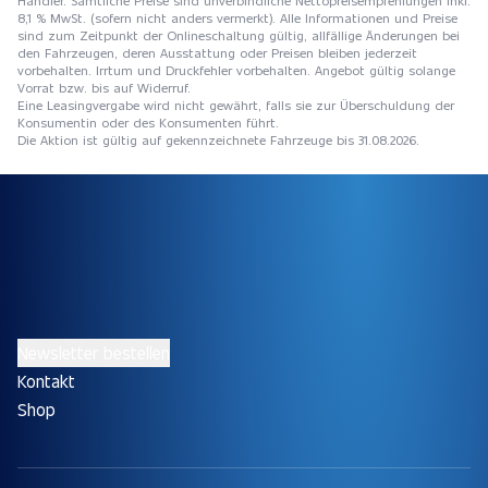
Händler. Sämtliche Preise sind unverbindliche Nettopreisempfehlungen inkl.
8,1 % MwSt. (sofern nicht anders vermerkt). Alle Informationen und Preise
sind zum Zeitpunkt der Onlineschaltung gültig, allfällige Änderungen bei
den Fahrzeugen, deren Ausstattung oder Preisen bleiben jederzeit
vorbehalten. Irrtum und Druckfehler vorbehalten. Angebot gültig solange
Vorrat bzw. bis auf Widerruf.
Eine Leasingvergabe wird nicht gewährt, falls sie zur Überschuldung der
Konsumentin oder des Konsumenten führt.
Die Aktion ist gültig auf gekennzeichnete Fahrzeuge bis 31.08.2026.
Newsletter bestellen
Kontakt
Shop