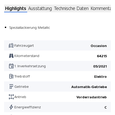
Highlights
Ausstattung
Technische Daten
Kommentar
Speziallackierung Metallic
Fahrzeugart
Occasion
Kilometerstand
64215
1. Inverkehrsetzung
05/2021
Treibstoff
Elektro
Getriebe
Automatik-Getriebe
Antrieb
Vorderradantrieb
Energieeffizienz
C