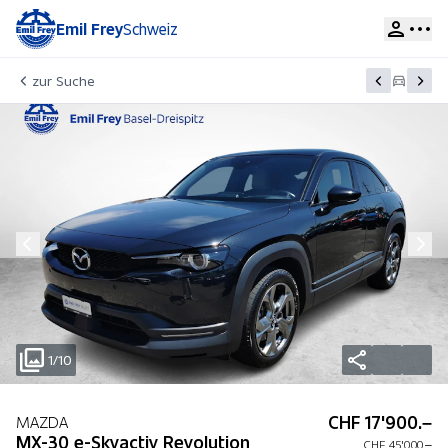
Emil Frey
Schweiz
zur Suche
1/10
CHF 17'900.–
MAZDA
MX-30 e-Skyactiv Revolution
CHF 45'000.–