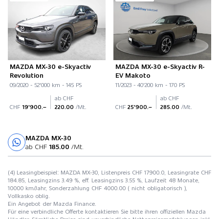
MAZDA MX-30 e-Skyactiv
MAZDA MX-30 e-Skyactiv R-
Revolution
EV Makoto
09/2020 - 52'000 km - 145 PS
11/2023 - 40'200 km - 170 PS
ab CHF
ab CHF
CHF
19'900.–
220.00
/Mt.
CHF
25'900.–
285.00
/Mt.
MAZDA MX-30
Probefahrt
ab CHF
185.00
/Mt.
(4) Leasingbeispiel: MAZDA MX-30, Listenpreis CHF 17900.0, Leasingrate CHF
184.85, Leasingzins 3.49 %, eff. Leasingzins 3.55 %, Laufzeit 48 Monate,
10000 km/Jahr, Sonderzahlung CHF 4000.00 ( nicht obligatorisch ),
Vollkasko oblig.
Ein Angebot der Mazda Finance.
Für eine verbindliche Offerte kontaktieren Sie bitte ihren offiziellen Mazda