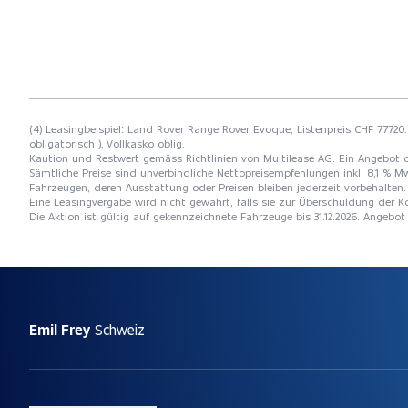
(4) Leasingbeispiel: Land Rover Range Rover Evoque, Listenpreis CHF 77720.
obligatorisch ), Vollkasko oblig.
Kaution und Restwert gemäss Richtlinien von Multilease AG. Ein Angebot 
Sämtliche Preise sind unverbindliche Nettopreisempfehlungen inkl. 8,1 % Mw
Fahrzeugen, deren Ausstattung oder Preisen bleiben jederzeit vorbehalten. 
Eine Leasingvergabe wird nicht gewährt, falls sie zur Überschuldung der
Die Aktion ist gültig auf gekennzeichnete Fahrzeuge bis 31.12.2026. Angebo
Emil Frey
Schweiz