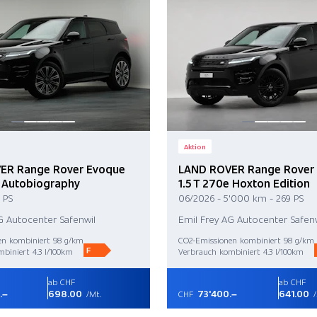
Aktion
ER Range Rover Evoque
LAND ROVER Range Rover
e Autobiography
1.5 T 270e Hoxton Edition
 PS
06/2026 - 5'000 km - 269 PS
G Autocenter Safenwil
Emil Frey AG Autocenter Safenw
en kombiniert 98 g/km
CO2-Emissionen kombiniert 98 g/km
F
biniert 4.3 l/100km
Verbrauch kombiniert 4.3 l/100km
ab CHF
ab CHF
.–
698.00
73'400.–
641.00
/Mt.
CHF
/