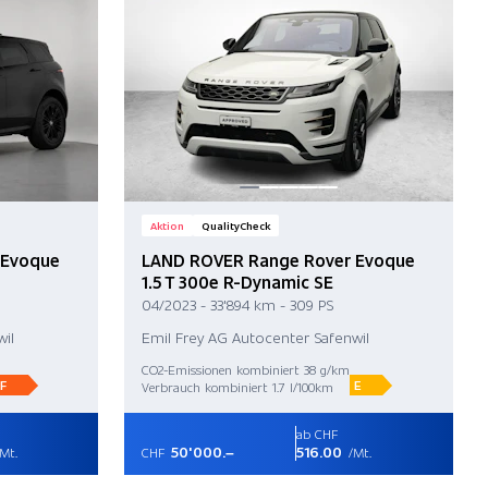
Aktion
QualityCheck
 Evoque
LAND ROVER Range Rover Evoque
1.5 T 300e R-Dynamic SE
04/2023 - 33'894 km - 309 PS
il
Emil Frey AG Autocenter Safenwil
CO2-Emissionen kombiniert 38 g/km
F
E
Verbrauch kombiniert 1.7 l/100km
ab CHF
50'000.–
516.00
Mt.
CHF
/Mt.