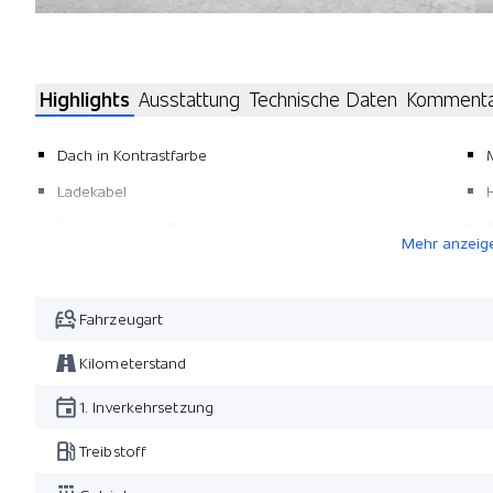
Highlights
Ausstattung
Technische Daten
Komment
Dach in Kontrastfarbe
Ladekabel
Einstiegsleisten Edelstahl/ beleuchtet
Mehr anzeig
Pack Black Exterieur
Dunkel getönte Scheiben ab B-Säule
Fahrzeugart
Pack Winter
Kilometerstand
Leichtmetallfelgen 20"
1. Inverkehrsetzung
Treibstoff