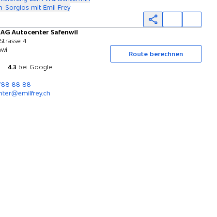
-Sorglos mit Emil Frey
 AG Autocenter Safenwil
Probefahrt
Strasse 4
wil
Route berechnen
4.3
bei Google
 788 88 88
nter@emilfrey.ch