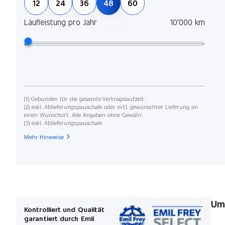
12
24
36
48
60
Laufleistung pro Jahr
10'000 km
(1) Gebunden für die gesamte Vertragslaufzeit.
(2) exkl. Ablieferungspauschale oder evtl. gewünschter Lieferung an
einen Wunschort. Alle Angaben ohne Gewähr.
(3) exkl. Ablieferungspauschale
Mehr Hinweise
Umw
Kontrolliert und Qualität
garantiert durch Emil