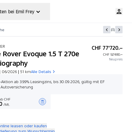
ten bei Emil Frey
che
VER
CHF 77'720.–
 Rover Evoque 1.5 T 270e
CHF 92'480.–
Neupreis
iography
| 06/2026 | 51 km
Alle Details
-Aktion ab 3.99% Leasingzins, bis 30.09.2026, gültig mit EF
 Autoversicherung
b CHF
0
/Mt.
Angebot zusammenstellen
online leasen oder kaufen
rlieferung zum Wunschtermin