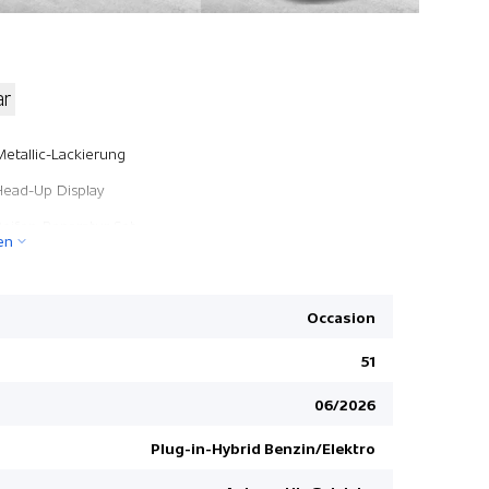
ar
Windowbag
Metallic-Lackierung
Head-Up Di
Head-Up Display
Knieairbag
Reifen-Reparatur Set
en
Stop + Sta
Pack Comfort
Lenksäule e
Pack Comfort
Isofix-Kind
Occasion
Pack Winter
Toter-Wink
51
Pack Black Exterieur
DSC Dynami
06/2026
TCS Elektr
Regensens
Plug-in-Hybrid Benzin/Elektro
Müdigkeit