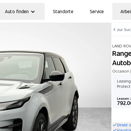
Auto finden
Standorte
Service
Arbei
zur Su
LAND RO
Range
Autob
Occasion 
Leasing
Protect
Leasen
a
792.0
Direkt 
Haustü