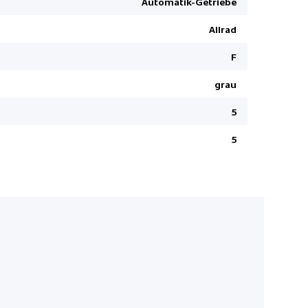
Automatik-Getriebe
Garantie 5
Allrad
EBD Elektr
Ottopartike
F
Meridian 
grau
Seitenairb
5
Fussgänger
Dekor-Ele
5
InControl
Pack Ansch
Pixel LED-
Touchscree
Einstiegsle
Elektronis
Android A
Schaltwip