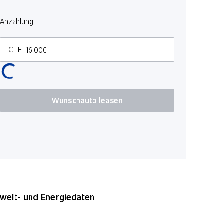
Innenspieg
Anzahlung
Heckklappe
Zwei Zone
CHF
Leichtmeta
Pedale in E
Leuchtwei
Wunschauto leasen
elt- und Energiedaten