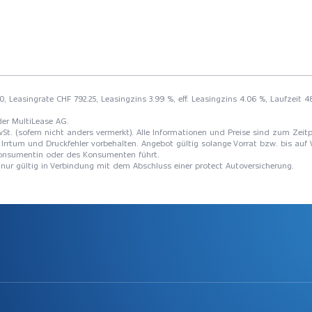
0, Leasingrate CHF 792.25, Leasingzins 3.99 %, eff. Leasingzins 4.06 %, Laufzeit
der MultiLease AG.
St. (sofern nicht anders vermerkt). Alle Informationen und Preise sind zum Zeitp
Irrtum und Druckfehler vorbehalten. Angebot gültig solange Vorrat bzw. bis auf 
 Konsumentin oder des Konsumenten führt.
t nur gültig in Verbindung mit dem Abschluss einer protect Autoversicherung.