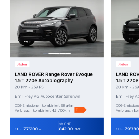
Aktion
Aktion
LAND ROVER Range Rover Evoque
LAND ROV
1.5 T 270e Autobiography
1.5 T 270
20 km - 269 PS
20 km - 269
Emil Frey AG Autocenter Safenwil
Emil Frey A
CO2-Emissionen kombiniert 98 g/km
CO2-Emission
F
Verbrauch kombiniert 4.3 l/100km
Verbrauch kom
ab CHF
77'200.–
842.00
79'380
CHF
/Mt.
CHF