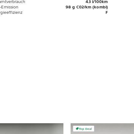
amtverbrauch
4.3 l/100km
-Emission
98 g C02/km (kombi)
gieeffizienz
F
Top Deal