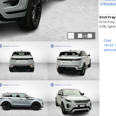
Rundum
Emil Frey
Emil-Frey-
5745 Safen
1/13
Chat
+41 62
autoce