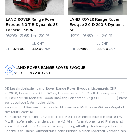
LAND ROVER Range Rover
LAND ROVER Range Rover
Evoque 2.0 T R-Dynamic SE
Evoque 2.0 D 240 R-Dynamic
Leasing 1,99%
SE
03/2020 - 27'687 km - 200 PS
11/2019 - 95'950 km - 240 PS
ab CHF
ab CHF
CHF
32'800.–
342.00
/Mt.
CHF
27'800.–
288.00
/Mt.
LAND ROVER RANGE ROVER EVOQUE
Probefahrt
ab CHF
672.00
/Mt.
(4) Leasingbeispiel: Land Rover Range Rover Evoque, Listenpreis CHF
75790.0, Leasingrate CHF 672.25, Leasingzins 0.99 %, eff. Leasingzins 0.99
%, Laufzeit 48 Monate, 10000 km/Jahr, Sonderzahlung CHF 15000.00 ( nicht
obligatorisch ), Vollkasko oblig.
Kaution und Restwert gemäss Richtlinien von Multilease AG. Ein Angebot
der MultiLease AG.
Sämtliche Preise sind unverbindliche Nettopreisempfehlungen inkl. 8,1 %
MwSt. (sofern nicht anders vermerkt). Alle Informationen und Preise sind
zum Zeitpunkt der Onlineschaltung gültig, allfällige Änderungen bei den
Fahrzeugen, deren Ausstattung oder Preisen bleiben jederzeit vorbehalten.