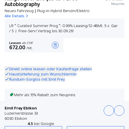
Autobiography
Neupreis
Neues Fahrzeug | Plug-in-Hybrid Benzin/Elektro
Alle Details
LR " Curated Summer Prog.": 0.99% Leasing/12-48Mt. 5-J. Gar.
/ 5 J. Free-Serv.! Vertrag bis 30.09.26!
Leasen
ab CHF
672.00
/Mt.
Angebot zusammenstellen
Direkt online leasen oder Kaufanfrage stellen
Haustürlieferung zum Wunschtermin
Rundum-Sorglos mit Emil Frey
Mehr als 15% Rabatt zum Neupreis
Emil Frey Ebikon
Luzernerstrasse 33
6030 Ebikon
4.5
bei Google