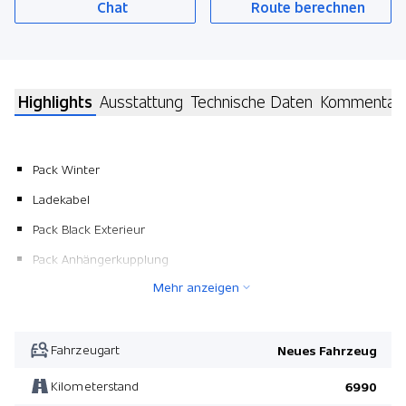
Chat
Route berechnen
Highlights
Ausstattung
Technische Daten
Kommentar
Pack Winter
Ladekabel
Pack Black Exterieur
Pack Anhängerkupplung
Mehr anzeigen
Dach in Kontrastfarbe
Reifen-Reparatur Set
Head-Up Display
Fahrzeugart
Neues Fahrzeug
Dunkel getönte Scheiben ab B-Säule
Kilometerstand
6990