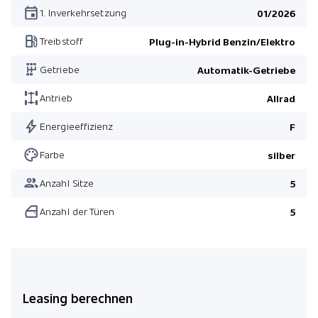
Metallic-Lackierung
1. Inverkehrsetzung
01/2026
Pack Anhängerkupplung
Treibstoff
Plug-in-Hybrid Benzin/Elektro
Pack Winter
Getriebe
Automatik-Getriebe
Pack Black Exterieur
Antrieb
Allrad
Energieeffizienz
F
Farbe
silber
Anzahl Sitze
5
Anzahl der Türen
5
Leasing berechnen