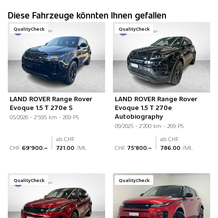
Diese Fahrzeuge könnten Ihnen gefallen
QualityCheck
QualityCheck
LAND ROVER Range Rover
LAND ROVER Range Rover
Evoque 1.5 T 270e S
Evoque 1.5 T 270e
Autobiography
05/2026 - 2'595 km - 269 PS
09/2025 - 2'200 km - 269 PS
ab CHF
ab CHF
CHF
69'900.–
721.00
/Mt.
CHF
75'800.–
786.00
/Mt.
QualityCheck
QualityCheck