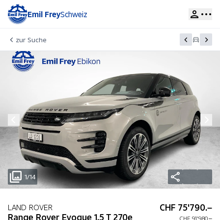
Emil Frey
Schweiz
zur Suche
1/14
CHF 75'790.–
LAND ROVER
Range Rover Evoque 1.5 T 270e
CHF 91'980.–