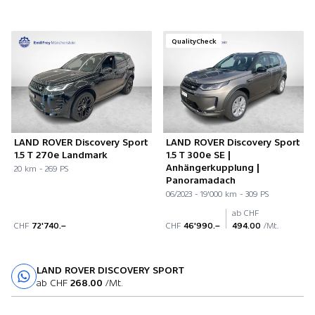
QualityCheck
LAND ROVER Discovery Sport
LAND ROVER Discovery Sport
1.5 T 270e Landmark
1.5 T 300e SE |
Anhängerkupplung |
20 km - 269 PS
Panoramadach
06/2023 - 19'000 km - 309 PS
ab CHF
CHF
72'740.–
CHF
46'990.–
494.00
/Mt.
LAND ROVER DISCOVERY SPORT
Probefahrt
ab CHF
268.00
/Mt.