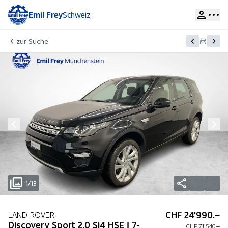
Emil Frey
Schweiz
zur Suche
1/13
CHF 24'990.–
LAND ROVER
Discovery Sport 2.0 Si4 HSE | 7-
CHF 71'540.–