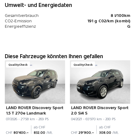
Umwelt- und Energiedaten
Gesamtverbrauch
8 l/100km
CO2-Emission
191 g C02/km (kombi)
Energieeffizienz
G
Diese Fahrzeuge könnten Ihnen gefallen
QualityCheck
QualityCheck
LAND ROVER Discovery Sport
LAND ROVER Discovery Sport
1.5 T 270e Landmark
2.0 Si4 S
07/2026 - 2'758 km - 269 PS
04/2021 - 65'970 km - 200 PS
ab CHF
ab CHF
CHF
80'400.–
832.00
/Mt.
CHF
29'900.–
308.00
/Mt.