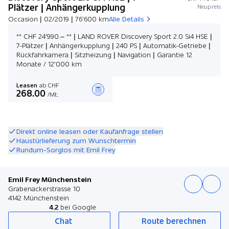
Plätzer | Anhängerkupplung
Neupreis
Occasion | 02/2019 | 76'600 km
Alle Details
** CHF 24'990.– ** | LAND ROVER Discovery Sport 2.0 Si4 HSE |
7-Plätzer | Anhängerkupplung | 240 PS | Automatik-Getriebe |
Rückfahrkamera | Sitzheizung | Navigation | Garantie 12
Monate / 12'000 km
Leasen
ab CHF
268.00
/Mt.
Angebot zusammenstellen
Direkt online leasen oder Kaufanfrage stellen
Haustürlieferung zum Wunschtermin
Rundum-Sorglos mit Emil Frey
Emil Frey Münchenstein
Grabenackerstrasse 10
4142 Münchenstein
4.2
bei Google
Chat
Route berechnen