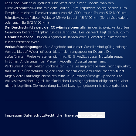
Benzinäquivalent aufgeführt. Den Wert erhält man, indem man den
Dieselverbrauch/100 km mit dem Faktor 113 multipliziert. So ergibt sich zum
Beispiel aus einem Dieselverbrauch von 4,8 l/100 km ein Ba von 5,42 1/100 km.
Schreibweise auf dieser Website Mix-Verbrauch 4,8 1/100 km (Benzinäquivalent
oder auch Ba 5,42 1/100 km).
Der Durchschnittswert der CO₂-Emissionen
aller in der Schweiz verkauften
Neuwagen beträgt 111 g/km für das Jahr 2026. Der Zielwert liegt bei 93.6 g/km.
Garantie/Service:
Bei den Angaben in Jahren oder Kilometer gilt immer der
zuerst erreichte Wert.
Verkaufsbedingungen:
Alle Angebote auf dieser Website sind gültig solange
Vorrat, bis auf Widerruf oder bis an dem angegebenen Datum. Die
aufgeführten Preise verstehen sich inkl. 8.1 % MwSt., ausser Nutzfahrzeuge.
Irrtümer, Änderungen bei Preisen, Modellen, Ausstattungen und
Verkaufsaktionen bleiben vorbehalten. Eine Leasingvergabe wird nicht gewährt,
falls sie zur Überschuldung der Konsumentin oder des Konsumenten führt.
Abgebildete Fahrzeuge enthalten zum Teil aufpreispflichtige Optionen. Die
Vollkaskoversicherung ist bei sämtlichen Leasingangeboten obligatorisch, aber
nicht inbegriffen. Die Anzahlung ist bei Leasingangeboten nicht obligatorisch.
Impressum
Datenschutz
Rechtliche Hinweise
Privacy Settings