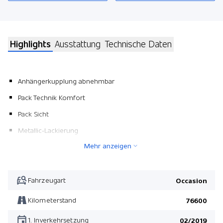
Highlights
Ausstattung
Technische Daten
Anhängerkupplung abnehmbar
Pack Technik Komfort
Pack Sicht
Metallic-Lackierung
Mehr anzeigen
Panorama-Glasdach mit Sonnenschutz
Teppichauflage vorn und hinten
Adaptive Geschwindigkeitsregelung ACC
Fahrzeugart
Occasion
Sitzheizung vorne + hinten
Kilometerstand
76600
Pack Winter
1. Inverkehrsetzung
02/2019