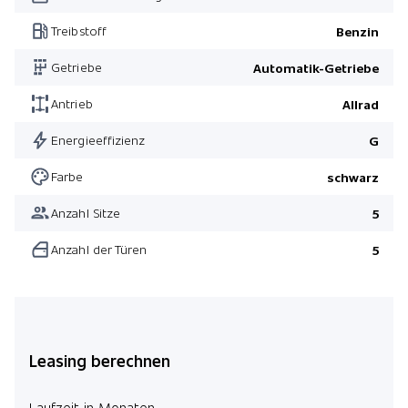
Leichtmetallfelgen 20" 5-Doppelspeichen Silver
Treibstoff
Benzin
3. Sitzreihe
Getriebe
Automatik-Getriebe
Pack Winter
Pack Technik Komfort
Antrieb
Allrad
Pack Sicht
Energieeffizienz
G
Farbe
schwarz
Anzahl Sitze
5
Anzahl der Türen
5
Leasing berechnen
Laufzeit in Monaten