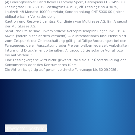
(4) Leasingbeispiel: Land Rover Discovery Sport, Listenpreis CHF 24990.0,
Leasingrate CHF 268.05, Leasingzins 4.79 %, eff. Leasingzins 4.90 %,
Laufzeit 48 Monate, 10000 km/Jahr, Sonderzahlung CHF 5000.00 ( nicht
obligatorisch ), Vollkasko oblig.
Kaution und Restwert gemäss Richtlinien von Multilease AG. Ein Angebot
der MultiLease AG.
Sämtliche Preise sind unverbindliche Nettopreisempfehlungen inkl. 8,1 %
MwSt. (sofern nicht anders vermerkt). Alle Informationen und Preise sind
zum Zeitpunkt der Onlineschaltung gültig, allfällige Änderungen bei den
Fahrzeugen, deren Ausstattung oder Preisen bleiben jederzeit vorbehalten.
Irrtum und Druckfehler vorbehalten. Angebot gültig solange Vorrat bzw.
bis auf Widerruf.
Eine Leasingvergabe wird nicht gewährt, falls sie zur Überschuldung der
Konsumentin oder des Konsumenten führt.
Die Aktion ist gültig auf gekennzeichnete Fahrzeuge bis 30.09.2026 .
Newsletter bestellen