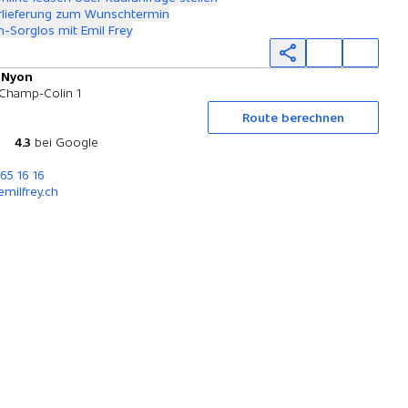
rlieferung zum Wunschtermin
-Sorglos mit Emil Frey
y Nyon
Probefahrt
Champ-Colin 1
Route berechnen
4.3
bei Google
365 16 16
milfrey.ch