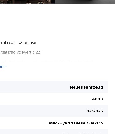
Meridian 
Lenkrad in Dinamica
Aussenspie
Ersatzrad vollwertig 22"
Einstiegsle
Rücksitze geteilt umklappbar 40/20/40/ beheizbar/
en
Armlehne
5 Jahre Ro
Virtuelle I
Garagen-Toröffner HOME LINK
Nebelsche
Neues Fahrzeug
Innenspiegel ClearSight
Elektronis
Pack Winter
4000
Terrain Re
Vordersitze 12-fach verstellbar und heizbar+kühlb./
03/2026
Navigation 
Memory
Servolenku
Mild-Hybrid Diesel/Elektro
Pack Luftfederung
Abschlepp
Pack Black Exterieur