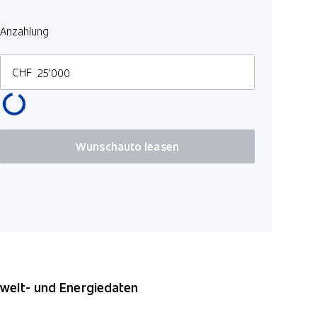
Dach in Ko
Anzahlung
Wireless C
ABS Antibl
CHF
Wunschauto leasen
elt- und Energiedaten