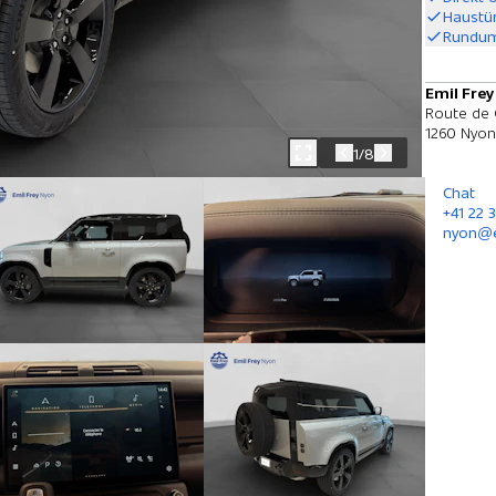
Haustü
Rundum
Emil Fre
Route de 
1260 Nyon
1/8
Chat
+41 22 
nyon@e