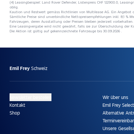
(4) Leasingbeispiel: Land Rover Defender, Listenpreis CHF 122900.0, Leasing
oblig.
Kaution und Restwert gemäss Richtlinien von Multilease AG. Ein Angebot 
Sämtliche Preise sind unverbindliche Nettopreisempfehlungen inkl. 8,1 % Mw
Fahrzeugen, deren Ausstattung oder Preisen bleiben jederzeit vorbehalten. 
Eine Leasingvergabe wird nicht gewährt, falls sie zur Überschuldung der
Die Aktion ist gültig auf gekennzeichnete Fahrzeuge bis 30.09.2026 .
Emil Frey
Schweiz
Newsletter bestellen
Wir über uns
Kontakt
Emil Frey Selec
Shop
Alternative Ant
Terminvereinba
Unsere Gesells