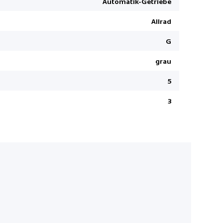
Automatik-Getriebe
Zwei Zone
Allrad
Keyless En
Ambienteb
G
Spurhaltea
grau
Panorama-
5
Details sie
Free Servi
3
Multifunkt
Dieselpartik
Ersatzrad v
InControl
DSC Dynami
Notbrems-
Reifendru
Garantie 5