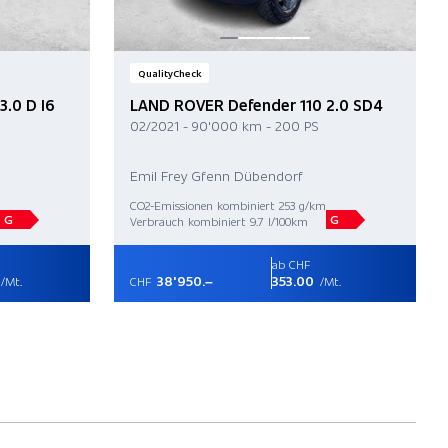
QualityCheck
3.0 D I6
LAND ROVER Defender 110 2.0 SD4
02/2021 - 90'000 km - 200 PS
Emil Frey Gfenn Dübendorf
CO2-Emissionen kombiniert 253 g/km
G
G
Verbrauch kombiniert 9.7 l/100km
ab CHF
38'950.–
353.00
/Mt.
CHF
/Mt.