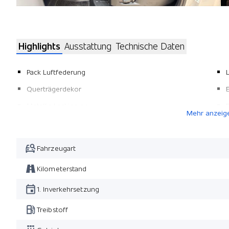
Highlights
Ausstattung
Technische Daten
Pack Luftfederung
Querträgerdekor
Metallic-Lackierung
Mehr anzeig
Vordersitze 12-fach verstellbar und heizbar+kühlb./
Memory
Fahrzeugart
Leichtmetallfelgen 22" 5-Speichen Black
Dunkel getönte Scheiben ab B-Säule
Kilometerstand
Pack Winter
1. Inverkehrsetzung
Pack Black Exterieur
Treibstoff
Anhängerkupplung elektrisch ausklappbar