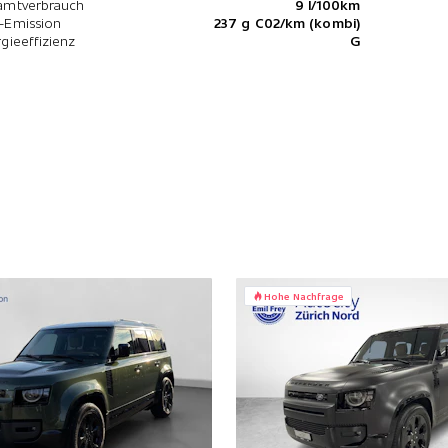
amtverbrauch
9 l/100km
-Emission
237 g C02/km (kombi)
gieeffizienz
G
Hohe Nachfrage