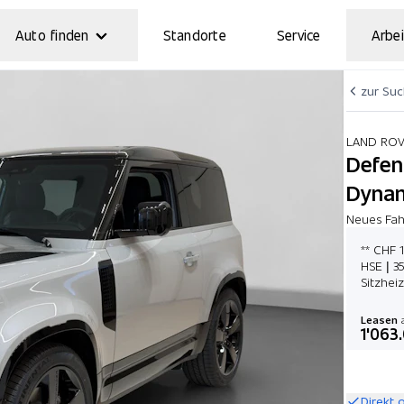
Auto finden
Standorte
Service
Arbei
zur Su
LAND RO
Defen
Dynam
Neues Fahr
** CHF 
HSE | 3
Sitzhei
Leasen
a
1'063
Direkt 