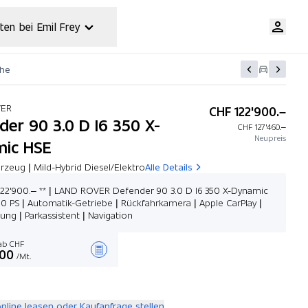
ten bei Emil Frey
che
VER
CHF 122'900.–
der 90 3.0 D I6 350 X-
CHF 127'460.–
Neupreis
ic HSE
zeug | Mild-Hybrid Diesel/Elektro
Alle Details
122'900.– ** | LAND ROVER Defender 90 3.0 D I6 350 X-Dynamic
50 PS | Automatik-Getriebe | Rückfahrkamera | Apple CarPlay |
zung | Parkassistent | Navigation
b CHF
.00
/Mt.
Angebot zusammenstellen
online leasen oder Kaufanfrage stellen