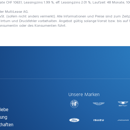
rate CHF 1063.1, Leasingzins 1.99 %, eff. Leasingzins 2.01 %, Laufzeit 48 Monate, 
der MultiLease AG.
St. (sofern nicht anders vermerkt). Alle Informationen und Preise sind zum Zeitp
Irrtum und Druckfehler vorbehalten. Angebot gültig solange Vorrat bzw. bis auf 
 Konsumentin oder des Konsumenten führt.
Unsere Marken
t
riebe
rung
chaften