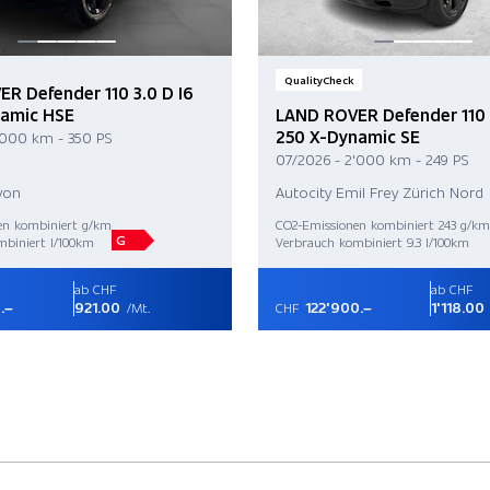
QualityCheck
R Defender 110 3.0 D I6
namic HSE
LAND ROVER Defender 110 
250 X-Dynamic SE
'000 km - 350 PS
07/2026 - 2'000 km - 249 PS
yon
Autocity Emil Frey Zürich Nord
en kombiniert g/km
CO2-Emissionen kombiniert 243 g/km
G
mbiniert l/100km
Verbrauch kombiniert 9.3 l/100km
ab CHF
ab CHF
.–
921.00
122'900.–
1'118.00
/Mt.
CHF