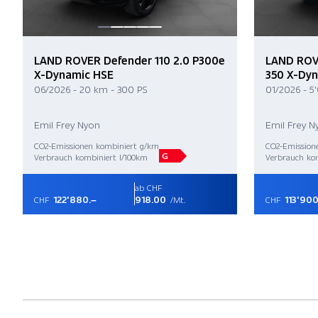
LAND ROVER Defender 110 2.0 P300e
LAND ROVE
X-Dynamic HSE
350 X-Dy
06/2026 - 20 km - 300 PS
01/2026 - 5
Emil Frey Nyon
Emil Frey N
CO2-Emissionen kombiniert g/km
CO2-Emission
G
Verbrauch kombiniert l/100km
Verbrauch ko
ab CHF
122'880.–
918.00
113'900
CHF
/Mt.
CHF