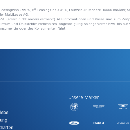
 Leasingzins 2.99 %, eff. Leasingzins 3.03 %, Laufzeit 48 Monate, 10000 km/Jahr, S
der MultiLease AG.
St. (sofern nicht anders vermerkt). Alle Informationen und Preise sind zum Zeitp
Irrtum und Druckfehler vorbehalten. Angebot gültig solange Vorrat bzw. bis auf 
 Konsumentin oder des Konsumenten führt.
Unsere Marken
t
riebe
rung
chaften