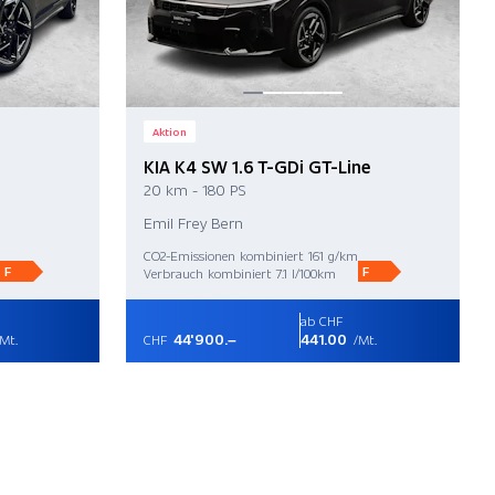
Aktion
KIA K4 SW 1.6 T-GDi GT-Line
20 km - 180 PS
Emil Frey Bern
CO2-Emissionen kombiniert 161 g/km
F
F
Verbrauch kombiniert 7.1 l/100km
ab CHF
44'900.–
441.00
Mt.
CHF
/Mt.