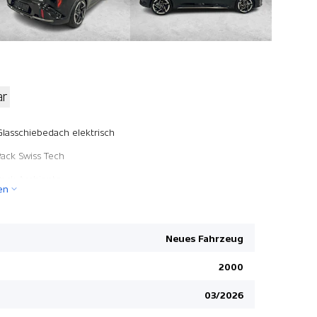
ar
Deaktivier
Glasschiebedach elektrisch
HSA Bergan
Pack Swiss Tech
Fernlichtas
Pack Ambiente
en
Lederlenkr
Pack Premium Seat
Aussenspieg
anklappbar
Neues Fahrzeug
Regensens
2000
Fahrersitz
Sitzheizun
03/2026
LED Tagfah