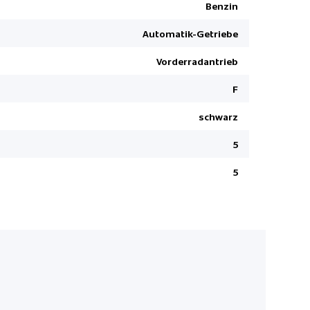
Benzin
Ottopartike
Automatik-Getriebe
Kopfairbag
Sitzbezüge
Vorderradantrieb
Tempomat 
F
Abstandsr
Rückfahrk
schwarz
Geschwindi
5
LED-Schei
5
Drive-Mod
Notbrems-
Reifendru
Automatisc
Nebelsche
Servolenk
JBL HiFi S