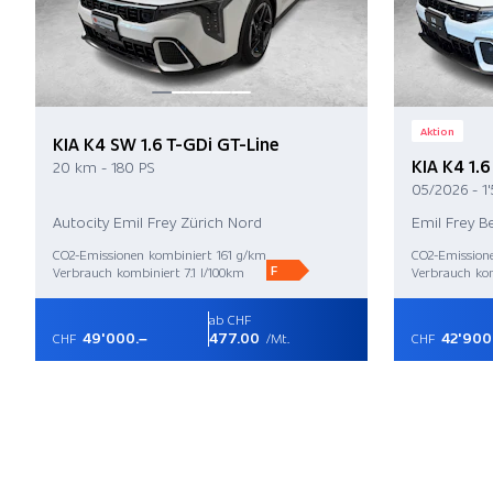
Aktion
KIA K4 SW 1.6 T-GDi GT-Line
KIA K4 1.
20 km - 180 PS
05/2026 - 1
Autocity Emil Frey Zürich Nord
Emil Frey B
CO2-Emissionen kombiniert 161 g/km
CO2-Emission
F
Verbrauch kombiniert 7.1 l/100km
Verbrauch kom
ab CHF
49'000.–
477.00
42'900
CHF
/Mt.
CHF