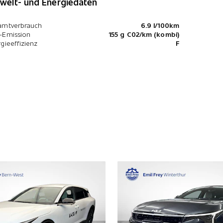
elt- und Energiedaten
amtverbrauch
6.9 l/100km
-Emission
155 g C02/km (kombi)
gieeffizienz
F