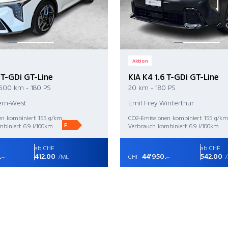
Aktion
6 T-GDi GT-Line
KIA K4 1.6 T-GDi GT-Line
'500 km - 180 PS
20 km - 180 PS
ern-West
Emil Frey Winterthur
en kombiniert 155 g/km
CO2-Emissionen kombiniert 155 g/km
F
biniert 6.9 l/100km
Verbrauch kombiniert 6.9 l/100km
ab CHF
ab CHF
.–
412.00
44'950.–
542.00
/Mt.
CHF
/