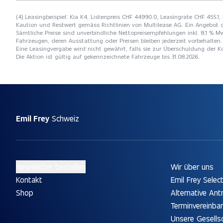
(4) Leasingbeispiel: Kia K4, Listenpreis CHF 44990.0, Leasingrate CHF 455.1,
Kaution und Restwert gemäss Richtlinien von Multilease AG. Ein Angebot 
Sämtliche Preise sind unverbindliche Nettopreisempfehlungen inkl. 8,1 % Mw
Fahrzeugen, deren Ausstattung oder Preisen bleiben jederzeit vorbehalten. 
Eine Leasingvergabe wird nicht gewährt, falls sie zur Überschuldung der
Die Aktion ist gültig auf gekennzeichnete Fahrzeuge bis 31.08.2026.
Emil Frey
Schweiz
Newsletter bestellen
Wir über uns
Kontakt
Emil Frey Selec
Shop
Alternative Ant
Terminvereinba
Unsere Gesells