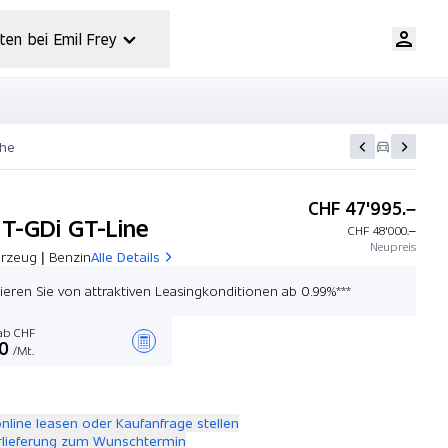
ten bei Emil Frey
che
CHF 47'995.–
 T-GDi GT-Line
CHF 48'000.–
Neupreis
rzeug | Benzin
Alle Details
itieren Sie von attraktiven Leasingkonditionen ab 0.99%***
b CHF
0
/Mt.
Angebot zusammenstellen
online leasen oder Kaufanfrage stellen
rlieferung zum Wunschtermin