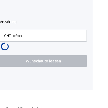
ESP/ TCS
Ausstiegsw
LED Rückl
Anzahlung
Navigatio
USB-Ansch
CHF
Details sie
Wunschauto leasen