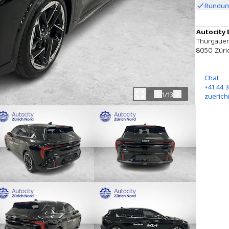
Rundum
Autocity 
Thurgauer
8050 Züri
Chat
+41 44 
1/13
zuerich