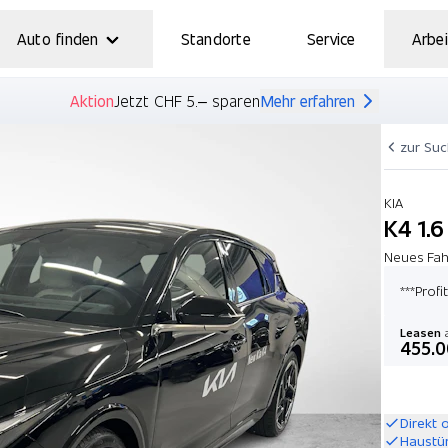
Auto finden
Standorte
Service
Arbei
Aktion
Jetzt CHF 5.– sparen
Mehr erfahren
zur Su
KIA
K4 1.6
Neues Fah
***Prof
Leasen
a
455.0
Direkt 
Haustü