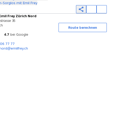
-Sorglos mit Emil Frey
Emil Frey Zürich Nord
Probefahrt
strasse 35
ch
Route berechnen
4.7
bei Google
306 77 77
nord@emilfrey.ch