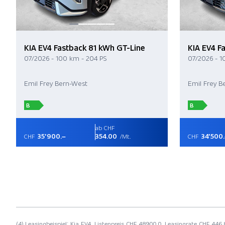
KIA EV4 Fastback 81 kWh GT-Line
KIA EV4 F
07/2026 - 100 km - 204 PS
07/2026 - 1
Emil Frey Bern-West
Emil Frey B
B
B
ab CHF
35'900.–
354.00
34'500
CHF
/Mt.
CHF
(4) Leasingbeispiel: Kia EV4, Listenpreis CHF 48900.0, Leasingrate CHF 446.