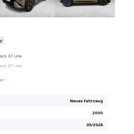
ar
Airbag Fah
Pack GT Line
Apple Car 
Pack GT Line
Umklappbar
en
Heckklappe
Lichtsenso
Aussenspie
Neues Fahrzeug
Mittelarml
2000
Bluetooth 
05/2026
Sitzheizun