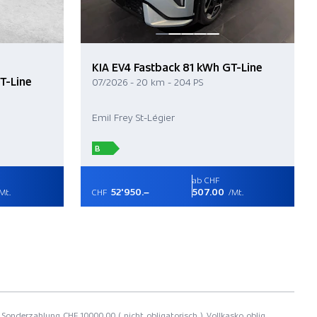
KIA EV4 Fastback 81 kWh GT-Line
T-Line
07/2026 - 20 km - 204 PS
Emil Frey St-Légier
B
ab CHF
52'950.–
507.00
Mt.
CHF
/Mt.
 Sonderzahlung CHF 10000.00 ( nicht obligatorisch ), Vollkasko oblig.