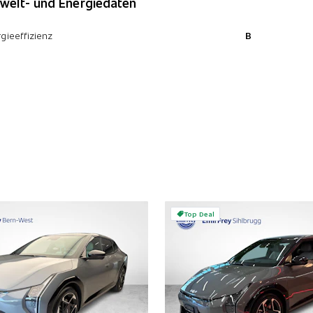
elt- und Energiedaten
gieeffizienz
B
Top Deal