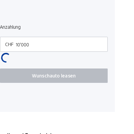
Pack Safet
Spurverfol
Zwei Zone
Anzahlung
Seitenairb
Spurhaltea
CHF
LED-Schei
Beifahrers
Automatis
Geschwindi
Wunschauto leasen
Center Air
Sportlenkr