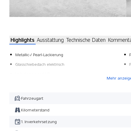
Highlights
Ausstattung
Technische Daten
Komment
Metallic-/ Pearl-Lackierung
Glasschiebedach elektrisch
Vehicle to Load V2L
Mehr anzeig
Fahrzeugart
Kilometerstand
1. Inverkehrsetzung