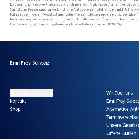
Kaution und Restwert gemäss Richtlinien von Multilease AG. Ein Angebot 
Sämtliche Preise sind unverbindliche Nettopreisempfehlungen inkl. 8,1 % Mw
Fahrzeugen, deren Ausstattung oder Preisen bleiben jederzeit vorbehalten. 
Eine Leasingvergabe wird nicht gewährt, falls sie zur Überschuldung der
Die Aktion ist gültig auf gekennzeichnete Fahrzeuge bis 31.08.2026.
Emil Frey
Schweiz
Newsletter bestellen
Wir über uns
Kontakt
Emil Frey Selec
Shop
Alternative Ant
Terminvereinba
Unsere Gesells
Offene Stellen