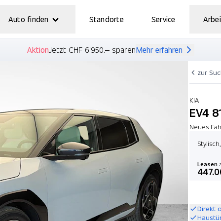
Auto finden
Standorte
Service
Arbei
Aktion
Jetzt CHF 6'950.– sparen
Mehr erfahren
zur Su
KIA
EV4 8
Neues Fah
Stylisch
Leasen
a
447.0
Direkt 
Haustü