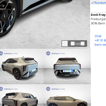
Rundum
Emil Fre
Freiburgst
3018 Bern
Chat
+41 31 
1/20
bern-w