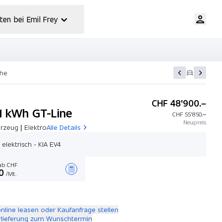
ten bei Emil Frey
che
CHF 48'900.–
1 kWh GT-Line
CHF 55'850.–
Neupreis
rzeug | Elektro
Alle Details
, elektrisch - KIA EV4
b CHF
0
/Mt.
Angebot zusammenstellen
online leasen oder Kaufanfrage stellen
rlieferung zum Wunschtermin