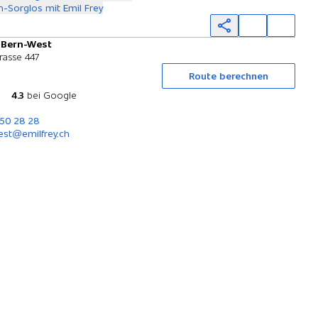
-Sorglos mit Emil Frey
y Bern-West
Probefahrt
rasse 447
Route berechnen
4.3
bei Google
850 28 28
est@emilfrey.ch