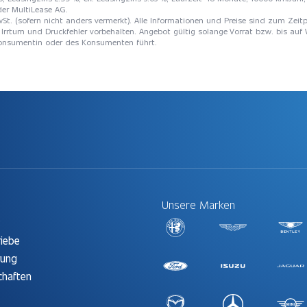
der MultiLease AG.
St. (sofern nicht anders vermerkt). Alle Informationen und Preise sind zum Zeitp
Irrtum und Druckfehler vorbehalten. Angebot gültig solange Vorrat bzw. bis auf 
 Konsumentin oder des Konsumenten führt.
Unsere Marken
t
riebe
rung
chaften