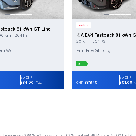
Aktion
astback 81 kWh GT-Line
KIA EV4 Fastback 81 kWh G
00 km - 204 PS
20 km - 204 PS
ern-West
Emil Frey Sihlbrugg
B
ab CHF
ab CHF
.–
334.00
33'340.–
301.00
/Mt.
CHF
/
8, Leasingzins 2.99 %, eff. Leasingzins 3.03 %, Laufzeit 48 Monate, 10000 km/Jahr,