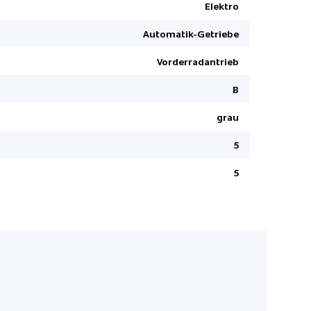
Navigatio
Elektro
360° Kame
Automatik-Getriebe
Rückfahrk
Vorderradantrieb
Deaktivier
Fahrersitz 
B
Keine Gewä
grau
Batteriehe
5
Connect
Elektrisch
5
LED Rückl
Ladekabel
Isofix-Kind
Park-Dista
Regensens
USB-Ansch