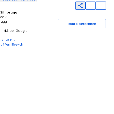
 Sihlbrugg
Probefahrt
sse 7
brugg
Route berechnen
4.3
bei Google
727 88 88
gg@emilfrey.ch