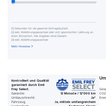
(1) Gebunden für die gesamte Vertragslaufzeit.
(2) exkl. Ablieferungspauschale oder evtl. gewünschter Lieferung an
einen Wunschort. Alle Angaben ohne Gewähr.
(3) exkl. Ablieferungspauschale
Mehr Hinweise
Umw
Kontrolliert und Qualität
garantiert durch Emil
Frey Select.
Ges
Garantie:
12 Monate / 12'000 km
CO2
Umtauschrecht:
Ja*
Ener
Fahrzeug
Ja, mittels umfangreichem
kontrolliert:
Fachmann-Check