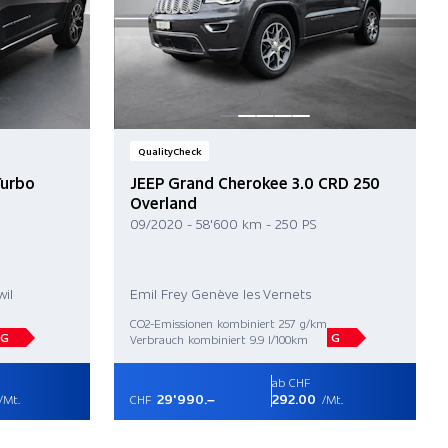
QualityCheck
Turbo
JEEP Grand Cherokee 3.0 CRD 250
Overland
09/2020 - 58'600 km - 250 PS
il
Emil Frey Genève les Vernets
CO2-Emissionen kombiniert 257 g/km
G
G
Verbrauch kombiniert 9.9 l/100km
ab CHF
29'990.–
292.00
/Mt.
CHF
/Mt.