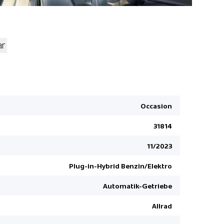
ar
Lenkrad b
Innenspieg
Fahrersit
Occasion
Active Noi
31814
Airbag Fah
Ambienteb
11/2023
LED-Schein
Plug-in-Hybrid Benzin/Elektro
Pre Collis
Automatik-Getriebe
Alarmanla
HDC Hill D
Allrad
Rückfahrk