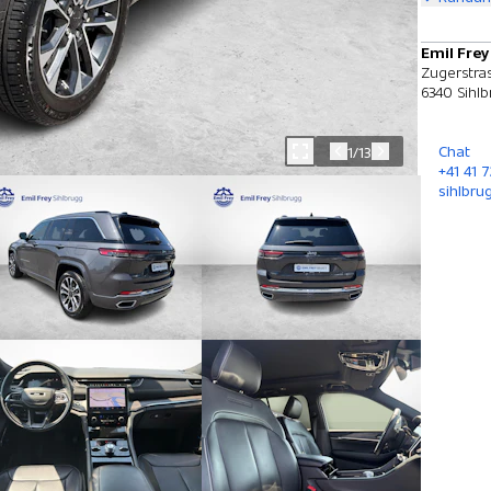
Emil Frey
Zugerstra
6340 Sihl
Chat
1/13
+41 41 
sihlbru