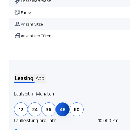
Energieeffizienz
Farbe
Anzahl Sitze
Anzahl der Türen
Leasing
Abo
Laufzeit in Monaten
12
24
36
48
60
Laufleistung pro Jahr
10'000 km