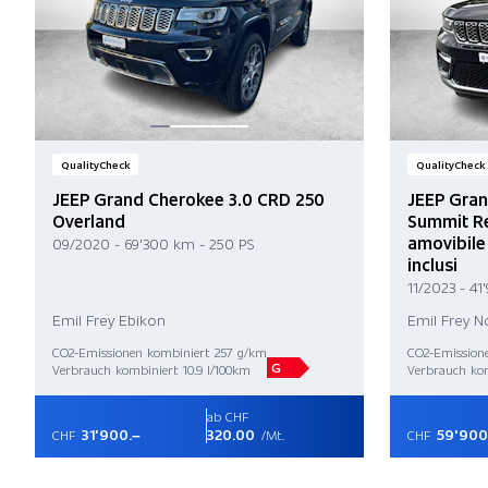
QualityCheck
QualityCheck
JEEP Grand Cherokee 3.0 CRD 250
JEEP Gran
Overland
Summit Re
amovibile
09/2020 - 69'300 km - 250 PS
inclusi
11/2023 - 41
Emil Frey Ebikon
Emil Frey 
CO2-Emissionen kombiniert 257 g/km
CO2-Emission
G
Verbrauch kombiniert 10.9 l/100km
Verbrauch kom
ab CHF
31'900.–
320.00
59'900
CHF
/Mt.
CHF