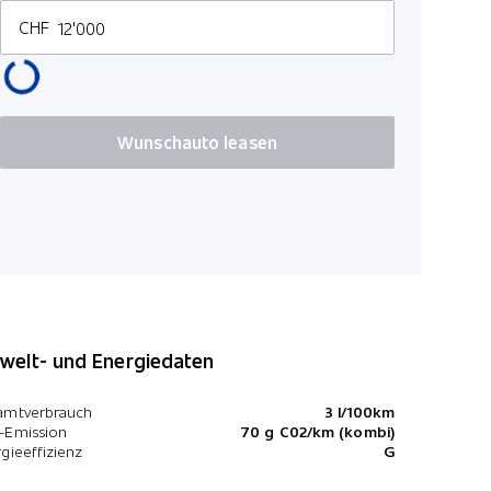
Verkehrss
CHF
Kilometer p
Garantie B
100
Wunschauto leasen
*Preise inkl. MwS
elt- und Energiedaten
amtverbrauch
3 l/100km
-Emission
70 g C02/km (kombi)
gieeffizienz
G