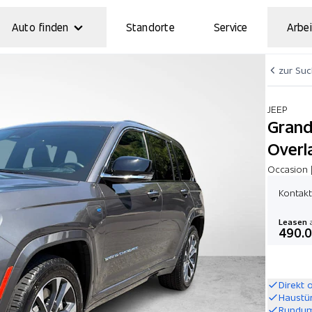
Auto finden
Standorte
Service
Arbei
zur Su
JEEP
Grand
Overl
Occasion |
Kontakt
Leasen
a
490.
Direkt 
Haustü
Rundum