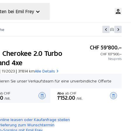
ten bei Emil Frey
che
CHF 59'800.–
 Cherokee 2.0 Turbo
CHF 107'900.–
Neupreis
and 4xe
 11/2023 | 31'814 km
Alle Details
ieren Sie unser Verkaufsteam für eine unverbindliche Offerte
b CHF
Abo
ab CHF
00
1'152.00
/Mt.
/Mt.
Angebot zusammenstellen
online leasen oder Kaufanfrage stellen
rlieferung zum Wunschtermin
-Sorglos mit Emil Frey