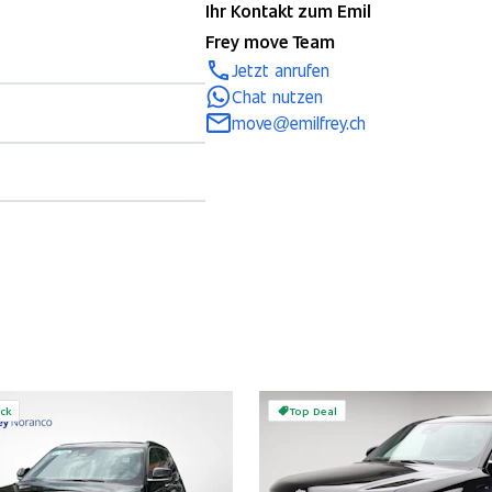
Ihr Kontakt zum Emil
Frey move Team
Jetzt anrufen
Chat nutzen
move@emilfrey.ch
ck
Top Deal