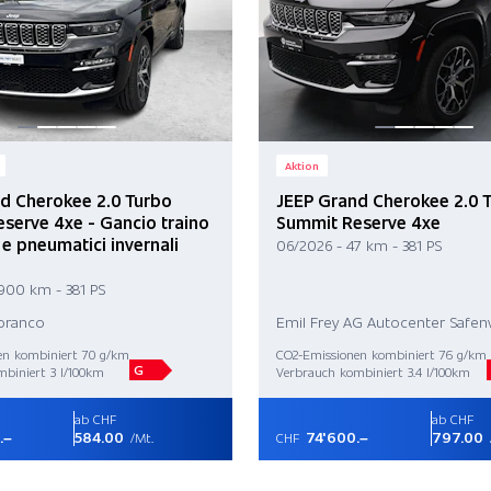
Aktion
d Cherokee 2.0 Turbo
JEEP Grand Cherokee 2.0 
serve 4xe - Gancio traino
Summit Reserve 4xe
 e pneumatici invernali
06/2026 - 47 km - 381 PS
'900 km - 381 PS
Noranco
Emil Frey AG Autocenter Safenw
en kombiniert 70 g/km
CO2-Emissionen kombiniert 76 g/km
G
biniert 3 l/100km
Verbrauch kombiniert 3.4 l/100km
ab CHF
ab CHF
.–
584.00
74'600.–
797.00
/Mt.
CHF