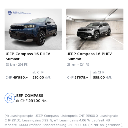
JEEP Compass 1.6 PHEV
JEEP Compass 1.6 PHEV
Summit
Summit
20 km - 224 PS
23 km - 224 PS
ab CHF
ab CHF
CHF
49'990.–
530.00
/Mt.
CHF
51'879.–
559.00
/Mt.
JEEP COMPASS
Probefahrt
ab CHF
291.00
/Mt.
(4) Leasingbeispiel: JEEP Compass, Listenpreis CHF 25900.0, Leasingrate
CHF 291.35, Leasingzins 3.99 %, eff. Leasingzins 4.06 %, Laufzeit 48
Monate, 10000 km/Jahr, Sonderzahlung CHF 5000.00 ( nicht obligatorisch ),