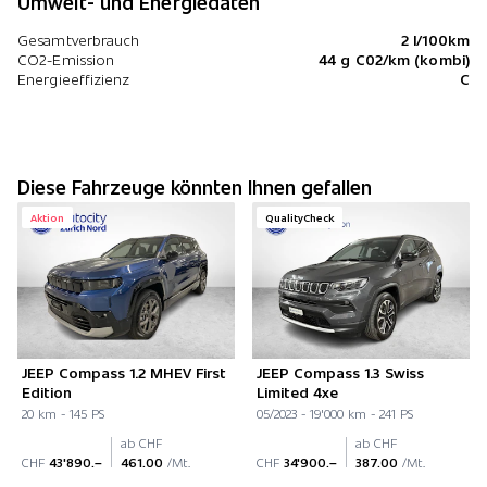
Umwelt- und Energiedaten
Gesamtverbrauch
2 l/100km
CO2-Emission
44 g C02/km (kombi)
Energieeffizienz
C
Diese Fahrzeuge könnten Ihnen gefallen
Aktion
QualityCheck
JEEP Compass 1.2 MHEV First
JEEP Compass 1.3 Swiss
Edition
Limited 4xe
20 km - 145 PS
05/2023 - 19'000 km - 241 PS
ab CHF
ab CHF
CHF
43'890.–
461.00
/Mt.
CHF
34'900.–
387.00
/Mt.