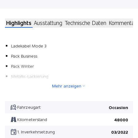
Highlights
Ausstattung
Technische Daten
Kommentar
Ladekabel Mode 3
Pack Business
Pack Winter
Metallic-Lackierung
Mehr anzeigen
Pack Business
Pack Winter
Fahrzeugart
Occasion
Kilometerstand
48000
1. Inverkehrsetzung
03/2022