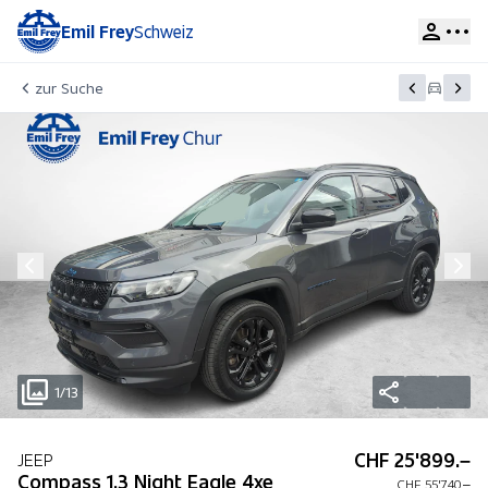
Emil Frey
Schweiz
zur Suche
1/13
CHF 25'899.–
JEEP
Compass 1.3 Night Eagle 4xe
CHF 55'740.–