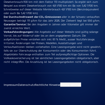
Dieselverbrauch/100 km mit dem Faktor 113 multipliziert. So ergibt sich zum
Beispiel aus einem Dieselverbrauch von 4,8 l/100 km ein Ba von 5,42 1/100 km.
Schreibweise auf dieser Website Mix-Verbrauch 4,8 1/100 km (Benzinäquivalent
oder auch Ba 5,42 1/100 km).
Der Durchschnittswert der CO₂-Emissionen
aller in der Schweiz verkauften
Neuwagen beträgt 111 g/km für das Jahr 2026. Der Zielwert liegt bei 93.6 g/km.
Garantie/Service:
Bei den Angaben in Jahren oder Kilometer gilt immer der
zuerst erreichte Wert.
Verkaufsbedingungen:
Alle Angebote auf dieser Website sind gültig solange
Vorrat, bis auf Widerruf oder bis an dem angegebenen Datum. Die
aufgeführten Preise verstehen sich inkl. 8.1 % MwSt., ausser Nutzfahrzeuge.
Irrtümer, Änderungen bei Preisen, Modellen, Ausstattungen und
Verkaufsaktionen bleiben vorbehalten. Eine Leasingvergabe wird nicht gewährt,
falls sie zur Überschuldung der Konsumentin oder des Konsumenten führt.
Abgebildete Fahrzeuge enthalten zum Teil aufpreispflichtige Optionen. Die
Vollkaskoversicherung ist bei sämtlichen Leasingangeboten obligatorisch, aber
nicht inbegriffen. Die Anzahlung ist bei Leasingangeboten nicht obligatorisch.
Impressum
Datenschutz
Rechtliche Hinweise
Privacy Settings