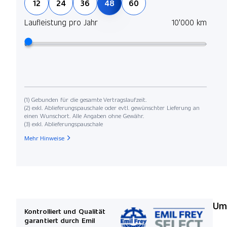
12
24
36
48
60
Laufleistung pro Jahr
10'000 km
(1) Gebunden für die gesamte Vertragslaufzeit.
(2) exkl. Ablieferungspauschale oder evtl. gewünschter Lieferung an
einen Wunschort. Alle Angaben ohne Gewähr.
(3) exkl. Ablieferungspauschale
Mehr Hinweise
Umw
Kontrolliert und Qualität
garantiert durch Emil