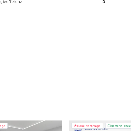
gieeffizienz
D
rage
Hohe Nachfrage
Batterie-Chec