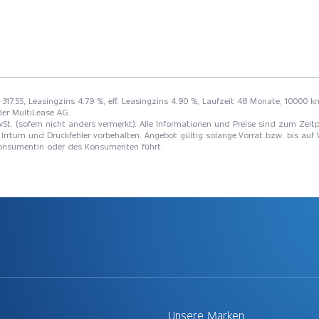
F 317.55, Leasingzins 4.79 %, eff. Leasingzins 4.90 %, Laufzeit 48 Monate, 10000 k
der MultiLease AG.
St. (sofern nicht anders vermerkt). Alle Informationen und Preise sind zum Zeitp
Irrtum und Druckfehler vorbehalten. Angebot gültig solange Vorrat bzw. bis auf 
 Konsumentin oder des Konsumenten führt.
Unsere Marken