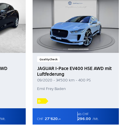
QualityCheck
 AWD
JAGUAR I-Pace EV400 HSE AWD mit
Luftfederung
09/2020 - 34'500 km - 400 PS
Emil Frey Baden
D
ab CHF
27'620.–
296.00
/Mt.
CHF
/Mt.