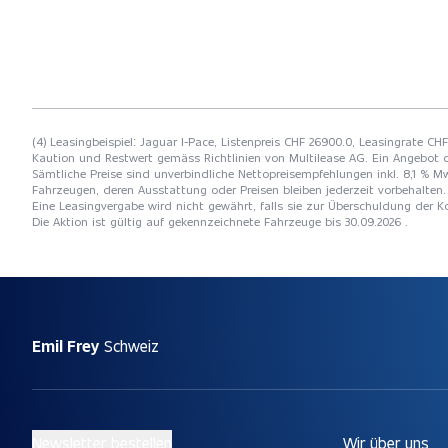
(4) Leasingbeispiel: Jaguar I-Pace, Listenpreis CHF 26900.0, Leasingrate CH
Kaution und Restwert gemäss Richtlinien von Multilease AG. Ein Angebot 
Sämtliche Preise sind unverbindliche Nettopreisempfehlungen inkl. 8,1 % Mw
Fahrzeugen, deren Ausstattung oder Preisen bleiben jederzeit vorbehalten. 
Eine Leasingvergabe wird nicht gewährt, falls sie zur Überschuldung der
Die Aktion ist gültig auf gekennzeichnete Fahrzeuge bis 30.09.2026 .
Emil Frey
Schweiz
Newsletter bestellen
Wir über uns