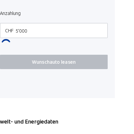
Seitenairb
Anzahlung
Parkassiste
Dachhimme
CHF
Adaptive G
Wunschauto leasen
elt- und Energiedaten