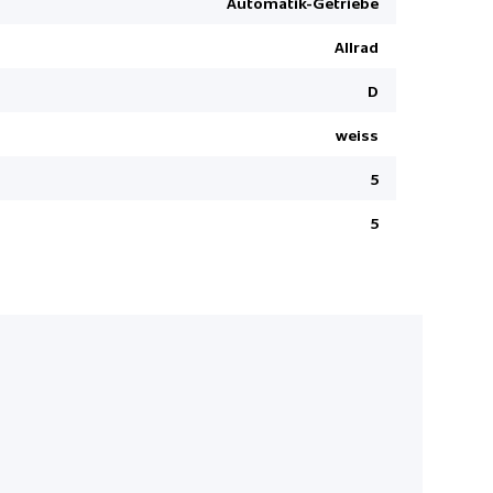
Automatik-Getriebe
Free Servi
Pack Black
Allrad
Kollisions
Torque Ve
D
Luftgütese
weiss
Kopfairbag
5
InControl 
Servolenk
5
Rücksitzb
Apple Car 
Touch Pro
Airbag Fah
Innenspieg
Scheibenw
Müdigkeit
Einparkhilf