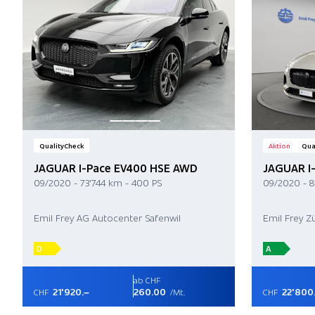
QualityCheck
Aktion
Qua
JAGUAR I-Pace EV400 HSE AWD
JAGUAR I
09/2020 - 73'744 km - 400 PS
09/2020 - 8
Emil Frey AG Autocenter Safenwil
Emil Frey Zü
D
A
ab CHF
21'920.–
260.00
22'800
CHF
/Mt.
CHF