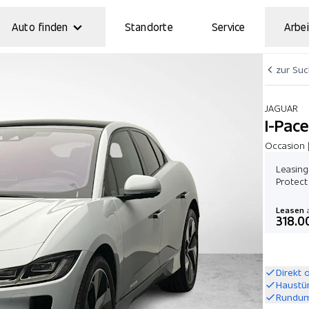
Auto finden
Standorte
Service
Arbei
zur Su
JAGUAR
I-Pac
Occasion 
Leasing
Protect
Leasen
a
318.0
Direkt 
Haustü
Rundum