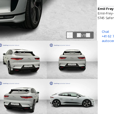
Emil Frey
Emil-Frey-
5745 Safen
Chat
1/11
+41 62
autoce