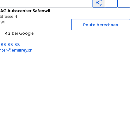
 AG Autocenter Safenwil
Probefahrt
Strasse 4
wil
Route berechnen
4.3
bei Google
 788 88 88
nter@emilfrey.ch