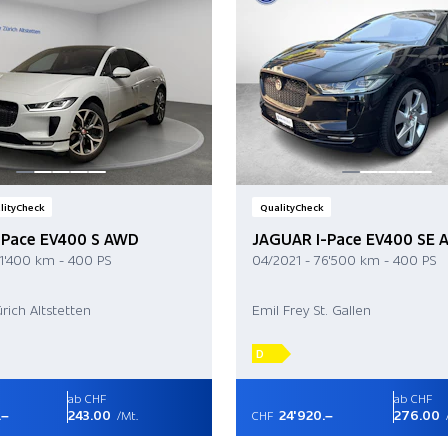
lityCheck
QualityCheck
-Pace EV400 S AWD
JAGUAR I-Pace EV400 SE
1'400 km - 400 PS
04/2021 - 76'500 km - 400 PS
rich Altstetten
Emil Frey St. Gallen
D
ab CHF
ab CHF
.–
243.00
24'920.–
276.00
/Mt.
CHF