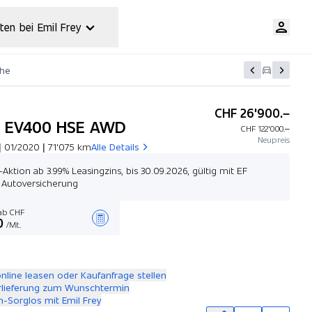
ten bei Emil Frey
che
CHF 26'900.–
e EV400 HSE AWD
CHF 122'000.–
Neupreis
| 01/2020 | 71'075 km
Alle Details
-Aktion ab 3.99% Leasingzins, bis 30.09.2026, gültig mit EF
 Autoversicherung
b CHF
0
/Mt.
Angebot zusammenstellen
online leasen oder Kaufanfrage stellen
rlieferung zum Wunschtermin
-Sorglos mit Emil Frey