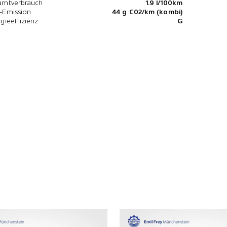
amtverbrauch
1.9 l/100km
-Emission
44 g C02/km (kombi)
gieeffizienz
G