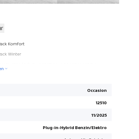
ar
Zwei Zone
Pack Komfort
Innenraumb
Pack Winter
DAB+ Digit
Vordersitze 14-fach verstellbar und heizbar+kühlb./
en
Memory
Verkehrss
Berganfahr
Pack Komfort
Toter-Wink
Occasion
Pack Exterieur
Virtuelle I
12510
Multifunkt
11/2025
ABS Antibl
Seitenairb
Plug-in-Hybrid Benzin/Elektro
Einparkhil