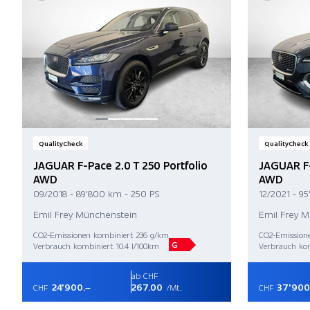
QualityCheck
QualityCheck
JAGUAR F-Pace 2.0 T 250 Portfolio
JAGUAR F-
AWD
AWD
09/2018 - 89'800 km - 250 PS
12/2021 - 9
Emil Frey Münchenstein
Emil Frey 
CO2-Emissionen kombiniert 236 g/km
CO2-Emission
G
Verbrauch kombiniert 10.4 l/100km
Verbrauch kom
ab CHF
24'900.–
267.00
37'900
CHF
/Mt.
CHF