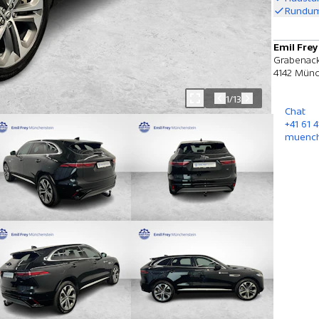
Rundum
Emil Fre
Grabenack
4142 Münc
1/13
Chat
+41 61 4
muench