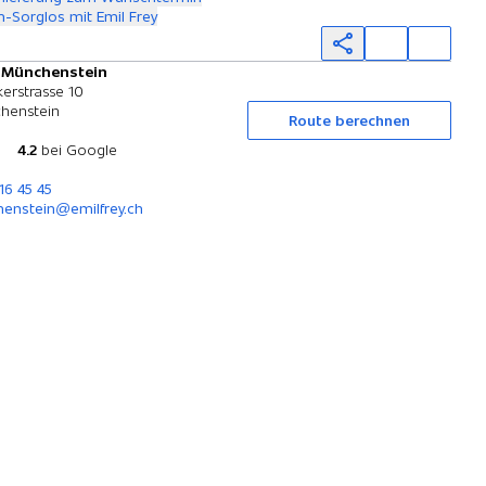
-Sorglos mit Emil Frey
y Münchenstein
Probefahrt
erstrasse 10
henstein
Route berechnen
4.2
bei Google
16 45 45
enstein@emilfrey.ch