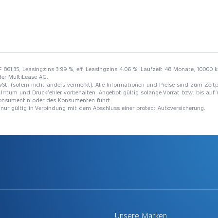
F 861.35, Leasingzins 3.99 %, eff. Leasingzins 4.06 %, Laufzeit 48 Monate, 10000 k
der MultiLease AG.
St. (sofern nicht anders vermerkt). Alle Informationen und Preise sind zum Zeitp
Irrtum und Druckfehler vorbehalten. Angebot gültig solange Vorrat bzw. bis auf 
 Konsumentin oder des Konsumenten führt.
t nur gültig in Verbindung mit dem Abschluss einer protect Autoversicherung.
Unsere Marken