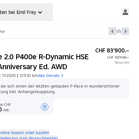
ten bei Emil Frey
che
CHF 83'900.–
e 2.0 P400e R-Dynamic HSE
CHF 102'640.–
Neupreis
Anniversary Ed. AWD
 11/2025 | 12'510 km
Alle Details
 sie sich einen der letzten gebauten F-Pace in wunderschöner
tung inkl. Anhängerkupplung
b CHF
0
/Mt.
Angebot zusammenstellen
online leasen oder kaufen
rlieferung zum Wunschtermin