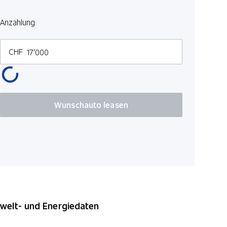
LED-Schei
Keine Gewä
Anzahlung
Scheibenw
CHF
Wunschauto leasen
elt- und Energiedaten