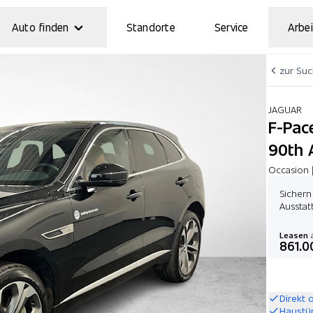
Auto finden
Standorte
Service
Arbei
zur Su
JAGUAR
F-Pac
90th 
Occasion |
Sichern
Ausstat
Leasen
a
861.0
Direkt 
Haustü