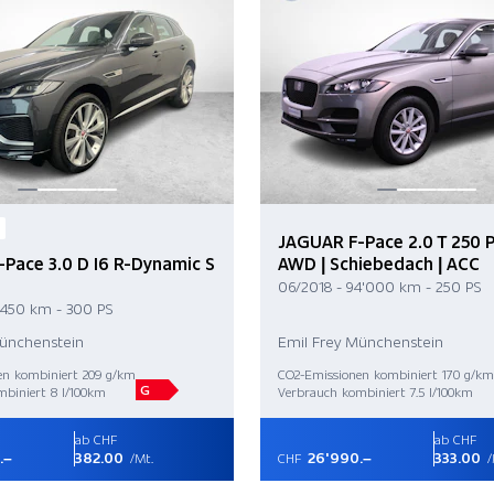
JAGUAR F-Pace 2.0 T 250 P
Pace 3.0 D I6 R-Dynamic S
AWD | Schiebedach | ACC
06/2018 - 94'000 km - 250 PS
5'450 km - 300 PS
Münchenstein
Emil Frey Münchenstein
en kombiniert 209 g/km
CO2-Emissionen kombiniert 170 g/km
G
biniert 8 l/100km
Verbrauch kombiniert 7.5 l/100km
ab CHF
ab CHF
.–
382.00
26'990.–
333.00
/Mt.
CHF
/