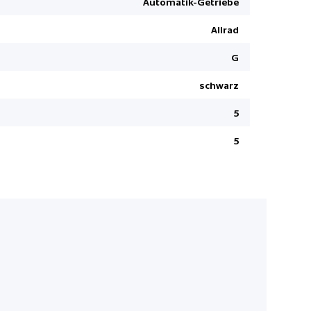
Automatik-Getriebe
Rücksitze 
Allrad
Heckklappe
Notbrems-
G
12 V Steck
schwarz
Dynamische
5
Airbag Fah
Keyless Sta
5
Aussenspieg
Memory
Dynamische
Navigation 
Reifendru
Pack Onlin
Wireless C
Spurhaltea