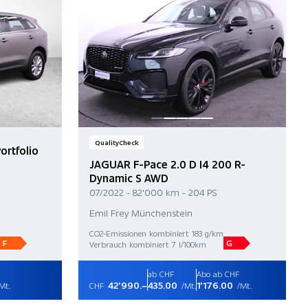
QualityCheck
ortfolio
JAGUAR F-Pace 2.0 D I4 200 R-
Dynamic S AWD
07/2022 - 82'000 km - 204 PS
Emil Frey Münchenstein
CO2-Emissionen kombiniert 183 g/km
F
G
Verbrauch kombiniert 7 l/100km
ab CHF
Abo ab CHF
42'990.–
435.00
1'176.00
Mt.
CHF
/Mt.
/Mt.