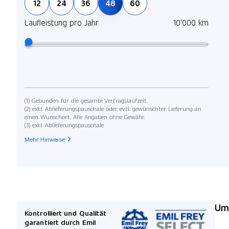
12
24
36
48
60
Laufleistung pro Jahr
10'000 km
(1) Gebunden für die gesamte Vertragslaufzeit.
(2) exkl. Ablieferungspauschale oder evtl. gewünschter Lieferung an
einen Wunschort. Alle Angaben ohne Gewähr.
(3) exkl. Ablieferungspauschale
Mehr Hinweise
Umw
Kontrolliert und Qualität
garantiert durch Emil