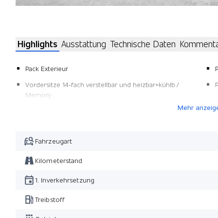
Highlights
Ausstattung
Technische Daten
Komment
Pack Exterieur
Vordersitze 14-fach verstellbar und heizbar+kühlb./
Memory
Mehr anzeig
Anhängerkupplung elektrisch ausklappbar
Pack Winter
Fahrzeugart
Ladekabel
Kilometerstand
1. Inverkehrsetzung
Treibstoff