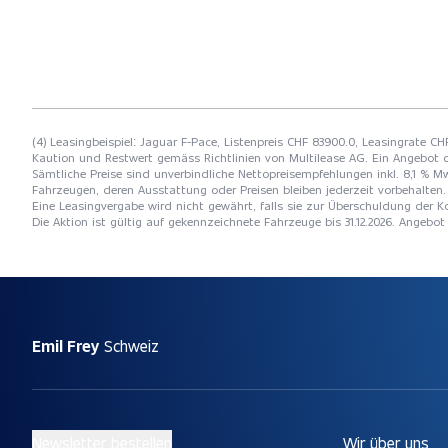
(4) Leasingbeispiel: Jaguar F-Pace, Listenpreis CHF 83900.0, Leasingrate CH
Kaution und Restwert gemäss Richtlinien von Multilease AG. Ein Angebot 
Sämtliche Preise sind unverbindliche Nettopreisempfehlungen inkl. 8,1 % Mw
Fahrzeugen, deren Ausstattung oder Preisen bleiben jederzeit vorbehalten. 
Eine Leasingvergabe wird nicht gewährt, falls sie zur Überschuldung der
Die Aktion ist gültig auf gekennzeichnete Fahrzeuge bis 31.12.2026. Angebo
Emil Frey
Schweiz
Newsletter bestellen
Wir über uns