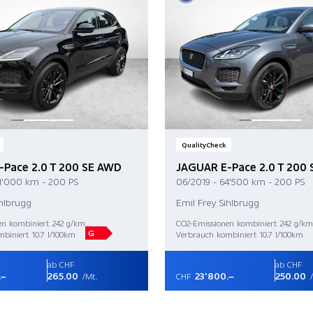
QualityCheck
-Pace 2.0 T 200 SE AWD
JAGUAR E-Pace 2.0 T 200
1'000 km - 200 PS
06/2019 - 64'500 km - 200 PS
ihlbrugg
Emil Frey Sihlbrugg
en kombiniert 242 g/km
CO2-Emissionen kombiniert 242 g/km
G
biniert 10.7 l/100km
Verbrauch kombiniert 10.7 l/100km
ab CHF
ab CHF
.–
265.00
23'800.–
250.00
/Mt.
CHF
/