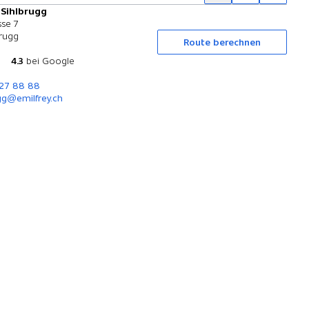
 Sihlbrugg
Probefahrt
sse 7
brugg
Route berechnen
4.3
bei Google
727 88 88
gg@emilfrey.ch