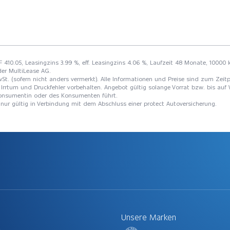
F 410.05, Leasingzins 3.99 %, eff. Leasingzins 4.06 %, Laufzeit 48 Monate, 10000 
der MultiLease AG.
St. (sofern nicht anders vermerkt). Alle Informationen und Preise sind zum Zeitp
Irrtum und Druckfehler vorbehalten. Angebot gültig solange Vorrat bzw. bis auf 
 Konsumentin oder des Konsumenten führt.
t nur gültig in Verbindung mit dem Abschluss einer protect Autoversicherung.
Unsere Marken