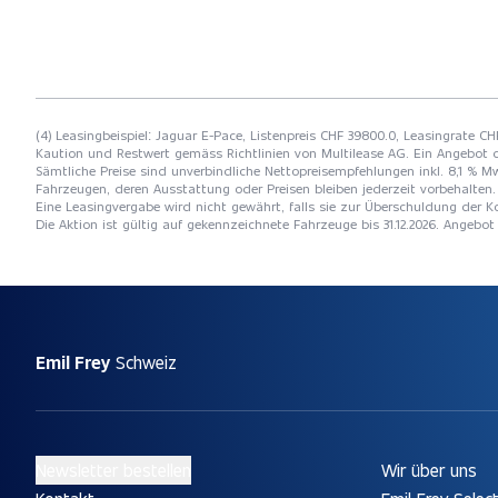
(4) Leasingbeispiel: Jaguar E-Pace, Listenpreis CHF 39800.0, Leasingrate CH
Kaution und Restwert gemäss Richtlinien von Multilease AG. Ein Angebot 
Sämtliche Preise sind unverbindliche Nettopreisempfehlungen inkl. 8,1 % Mw
Fahrzeugen, deren Ausstattung oder Preisen bleiben jederzeit vorbehalten. 
Eine Leasingvergabe wird nicht gewährt, falls sie zur Überschuldung der
Die Aktion ist gültig auf gekennzeichnete Fahrzeuge bis 31.12.2026. Angebo
Emil Frey
Schweiz
Newsletter bestellen
Wir über uns