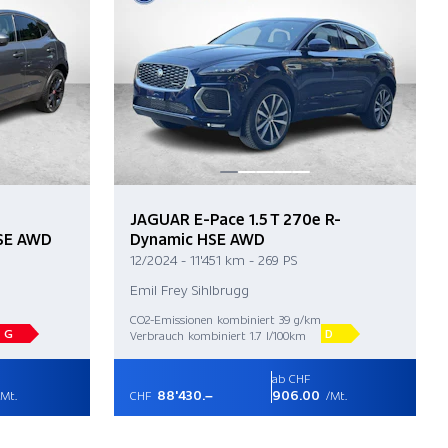
JAGUAR E-Pace 1.5 T 270e R-
 SE AWD
Dynamic HSE AWD
12/2024 - 11'451 km - 269 PS
Emil Frey Sihlbrugg
CO2-Emissionen kombiniert 39 g/km
G
D
Verbrauch kombiniert 1.7 l/100km
ab CHF
88'430.–
906.00
Mt.
CHF
/Mt.