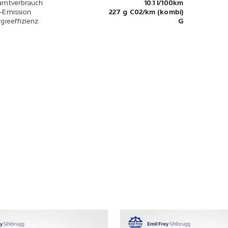
amtverbrauch
10.1 l/100km
-Emission
227 g C02/km (kombi)
gieeffizienz
G