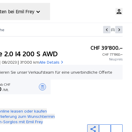
ten bei Emil Frey
che
CHF 39'800.–
e 2.0 I4 200 S AWD
CHF 77'860.–
Neupreis
| 08/2023 | 31'000 km
Alle Details
ieren Sie unser Verkaufsteam für eine unverbindliche Offerte
b CHF
0
/Mt.
Angebot zusammenstellen
online leasen oder kaufen
rlieferung zum Wunschtermin
-Sorglos mit Emil Frey