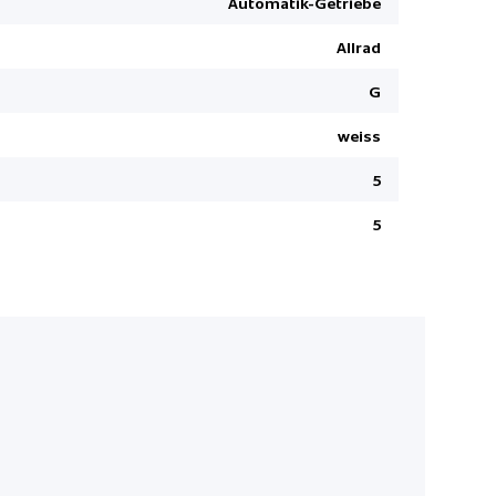
Automatik-Getriebe
Dynamische
Allrad
All Terrain
Reifendru
G
Aussenspieg
weiss
anklappbar
Reifen-Rep
5
Soundsys
5
LED-Schein
ABS Antibl
Spurhaltea
Vordersitze