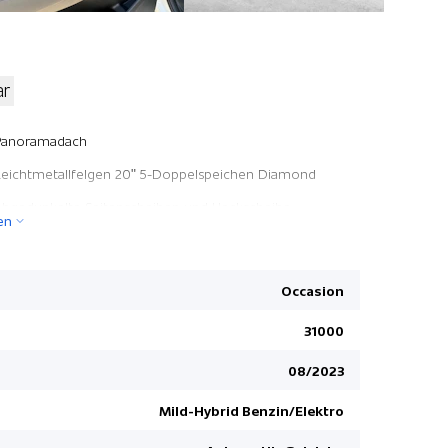
ar
Berganfahr
Panoramadach
Zwei Zone
Leichtmetallfelgen 20" 5-Doppelspeichen Diamond
Free Servi
Abgedunkelte Seitenscheiben und Heckscheibe
en
Leichtmeta
LED-Scheinwerfer mit LED Signatur
Müdigkeit
Meridian Sound System
Keyless Sta
Occasion
Pack Winter
Multifunkt
31000
Pack Fahrassistenz
Rücksitze 
08/2023
Verkehrss
Notbrems-
Mild-Hybrid Benzin/Elektro
Navigation 