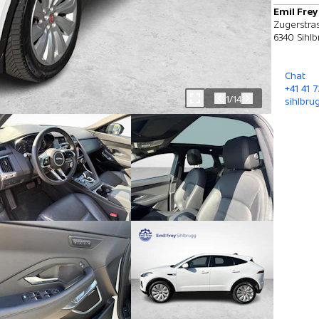
Emil Frey
Zugerstra
6340 Sihl
Chat
+41 41 
1/14
sihlbru