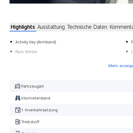
Highlights
Ausstattung
Technische Daten
Komment
Activity Key (Armband)
Pack Winter
Dachhimmel Morzine
Mehr anzeig
Vordersitze 12-fach el. verst. u. heizbar/ Memory für
Fahrer
Fahrzeugart
Pack Fahrassistenz
Wireless Charging für mobile Geräte/ Signalverstärker
Kilometerstand
Fussmatten
1. Inverkehrsetzung
Treibstoff