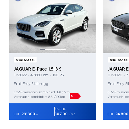
QualityCheck
QualityCheck
JAGUAR E-Pace 1.5 I3 S
JAGUAR E
11/2022 - 43'660 km - 160 PS
01/2020 - 7
Emil Frey Sihlbrugg
Emil Frey S
CO2-Emissionen kombiniert 191 g/km
CO2-Emission
G
Verbrauch kombiniert 8.5 l/100km
Verbrauch kom
ab CHF
29'800.–
307.00
24'800
CHF
/Mt.
CHF