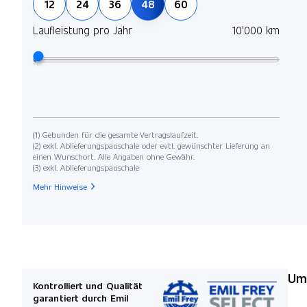
12
24
36
48
60
Laufleistung pro Jahr
10'000 km
(1) Gebunden für die gesamte Vertragslaufzeit.
(2) exkl. Ablieferungspauschale oder evtl. gewünschter Lieferung an
einen Wunschort. Alle Angaben ohne Gewähr.
(3) exkl. Ablieferungspauschale
Mehr Hinweise
Umw
Kontrolliert und Qualität
garantiert durch Emil