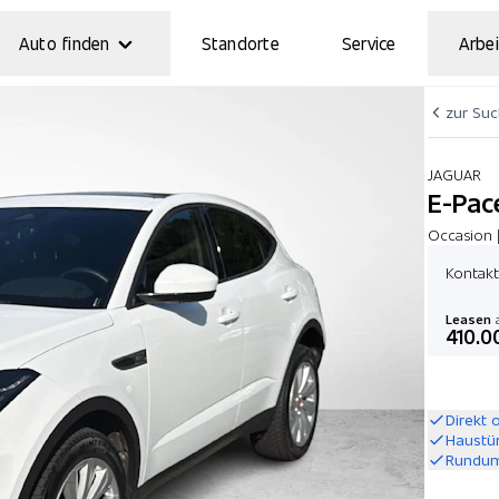
Auto finden
Standorte
Service
Arbei
zur Su
JAGUAR
E-Pac
Occasion 
Kontakt
Leasen
a
410.0
Direkt 
Haustü
Rundum