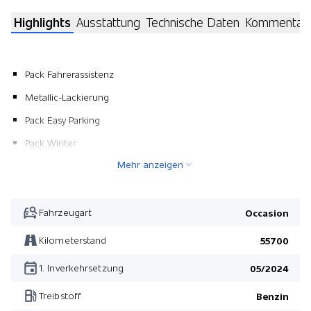
Highlights
Ausstattung
Technische Daten
Kommentar
Pack Fahrerassistenz
Metallic-Lackierung
Pack Easy Parking
Pack Winter
Mehr anzeigen
B&O Sound System
Pack Fahrerassistenz
Pack Easy Parking
Fahrzeugart
Occasion
Pack Winter
Kilometerstand
55700
1. Inverkehrsetzung
05/2024
Treibstoff
Benzin