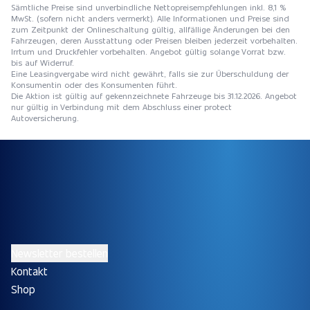
Sämtliche Preise sind unverbindliche Nettopreisempfehlungen inkl. 8,1 %
MwSt. (sofern nicht anders vermerkt). Alle Informationen und Preise sind
zum Zeitpunkt der Onlineschaltung gültig, allfällige Änderungen bei den
Fahrzeugen, deren Ausstattung oder Preisen bleiben jederzeit vorbehalten.
Irrtum und Druckfehler vorbehalten. Angebot gültig solange Vorrat bzw.
bis auf Widerruf.
Eine Leasingvergabe wird nicht gewährt, falls sie zur Überschuldung der
Konsumentin oder des Konsumenten führt.
Die Aktion ist gültig auf gekennzeichnete Fahrzeuge bis 31.12.2026. Angebot
nur gültig in Verbindung mit dem Abschluss einer protect
Autoversicherung.
Newsletter bestellen
Kontakt
Shop