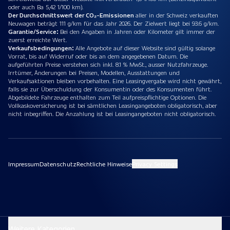
oder auch Ba 5,42 1/100 km).
Der Durchschnittswert der CO₂-Emissionen
aller in der Schweiz verkauften
Neuwagen beträgt 111 g/km für das Jahr 2026. Der Zielwert liegt bei 93.6 g/km.
Garantie/Service:
Bei den Angaben in Jahren oder Kilometer gilt immer der
zuerst erreichte Wert.
Verkaufsbedingungen:
Alle Angebote auf dieser Website sind gültig solange
Vorrat, bis auf Widerruf oder bis an dem angegebenen Datum. Die
aufgeführten Preise verstehen sich inkl. 8.1 % MwSt., ausser Nutzfahrzeuge.
Irrtümer, Änderungen bei Preisen, Modellen, Ausstattungen und
Verkaufsaktionen bleiben vorbehalten. Eine Leasingvergabe wird nicht gewährt,
falls sie zur Überschuldung der Konsumentin oder des Konsumenten führt.
Abgebildete Fahrzeuge enthalten zum Teil aufpreispflichtige Optionen. Die
Vollkaskoversicherung ist bei sämtlichen Leasingangeboten obligatorisch, aber
nicht inbegriffen. Die Anzahlung ist bei Leasingangeboten nicht obligatorisch.
Impressum
Datenschutz
Rechtliche Hinweise
Privacy Settings
Weitere Kategorien