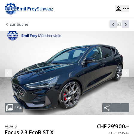
Emil Frey
Schweiz
zur Suche
1/14
CHF 29'900.–
FORD
Focus 2.3 EcoB ST X
CHF 50'950.–