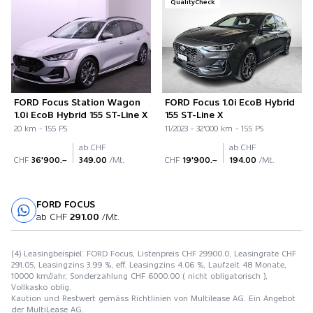
QualityCheck
FORD Focus Station Wagon
FORD Focus 1.0i EcoB Hybrid
1.0i EcoB Hybrid 155 ST-Line X
155 ST-Line X
20 km - 155 PS
11/2023 - 32'000 km - 155 PS
ab CHF
ab CHF
CHF
36'900.–
349.00
/Mt.
CHF
19'900.–
194.00
/Mt.
FORD FOCUS
Probefahrt
ab CHF
291.00
/Mt.
(4) Leasingbeispiel: FORD Focus, Listenpreis CHF 29900.0, Leasingrate CHF
291.05, Leasingzins 3.99 %, eff. Leasingzins 4.06 %, Laufzeit 48 Monate,
10000 km/Jahr, Sonderzahlung CHF 6000.00 ( nicht obligatorisch ),
Vollkasko oblig.
Kaution und Restwert gemäss Richtlinien von Multilease AG. Ein Angebot
der MultiLease AG.