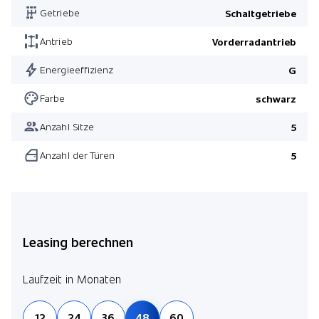
Getriebe
Schaltgetriebe
Antrieb
Vorderradantrieb
Energieeffizienz
G
Farbe
schwarz
Anzahl Sitze
5
Anzahl der Türen
5
Leasing berechnen
Laufzeit in Monaten
12
24
36
48
60