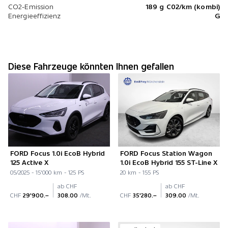
CO2-Emission
189 g C02/km (kombi)
Energieeffizienz
G
Diese Fahrzeuge könnten Ihnen gefallen
FORD Focus 1.0i EcoB Hybrid
FORD Focus Station Wagon
125 Active X
1.0i EcoB Hybrid 155 ST-Line X
05/2025 - 15'000 km - 125 PS
20 km - 155 PS
ab CHF
ab CHF
CHF
29'900.–
308.00
/Mt.
CHF
35'280.–
309.00
/Mt.