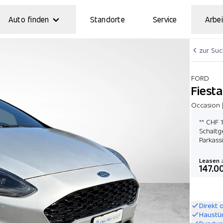
Auto finden
Standorte
Service
Arbei
zur Su
FORD
Fiesta
Occasion |
** CHF 1
Schaltg
Parkass
Leasen
a
147.0
Direkt 
Haustü