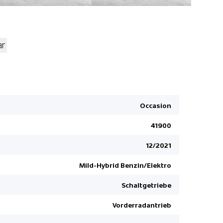
ar
Spurassist
Seitenairb
Lichtsenso
Occasion
Sportlenkr
41900
Reifendruc
Mittelkons
12/2021
Garantie 3
Mild-Hybrid Benzin/Elektro
Leichtmeta
Schaltgetriebe
Spurhaltea
Nebelschei
Vorderradantrieb
Bremsassis