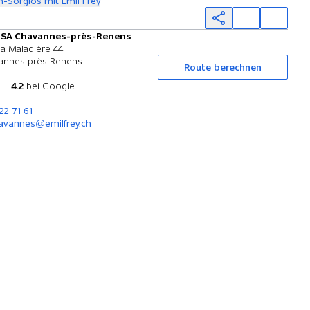
-Sorglos mit Emil Frey
y SA Chavannes-près-Renens
Probefahrt
la Maladière 44
annes-près-Renens
Route berechnen
4.2
bei Google
22 71 61
havannes@emilfrey.ch