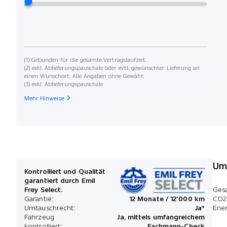
(1) Gebunden für die gesamte Vertragslaufzeit.
(2) exkl. Ablieferungspauschale oder evtl. gewünschter Lieferung an
einen Wunschort. Alle Angaben ohne Gewähr.
(3) exkl. Ablieferungspauschale
Mehr Hinweise
Umw
Kontrolliert und Qualität
garantiert durch Emil
Frey Select.
Ges
Garantie:
12 Monate / 12'000 km
CO2
Umtauschrecht:
Ja*
Ener
Fahrzeug
Ja, mittels umfangreichem
kontrolliert:
Fachmann-Check