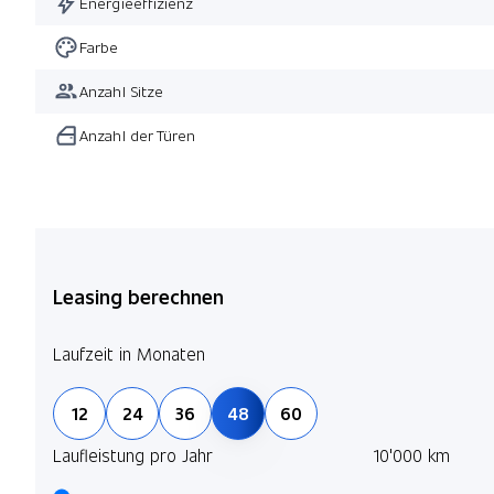
Energieeffizienz
Farbe
Anzahl Sitze
Anzahl der Türen
Leasing berechnen
Laufzeit in Monaten
12
24
36
48
60
Laufleistung pro Jahr
10'000 km