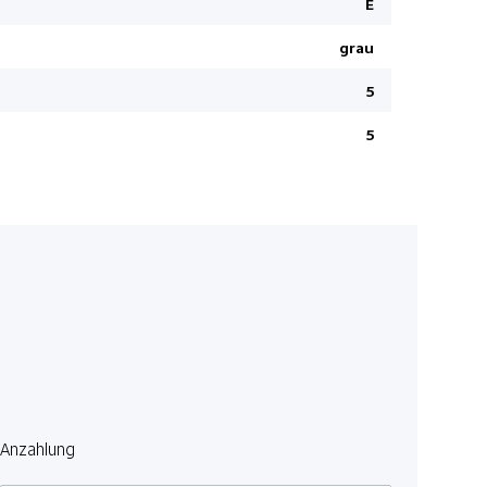
E
Elektrisch
grau
Ambienteb
Fahrersitz
5
Dachhimme
5
Park-Dista
Kindersitz-
Speziallac
Sportfahr
Verkehrss
ABS/ EBD
Beifahrers
Stop + Sta
Fernlichtas
Fussmatte
Anzahlung
ESP/ TCS