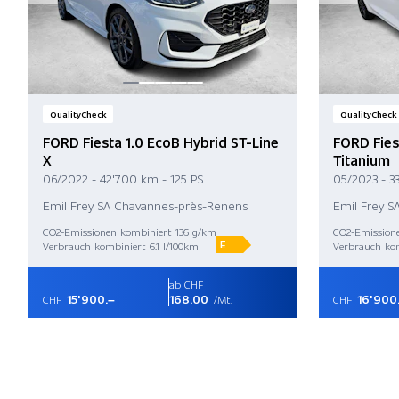
QualityCheck
QualityCheck
FORD Fiesta 1.0 EcoB Hybrid ST-Line
FORD Fies
X
Titanium
06/2022 - 42'700 km - 125 PS
05/2023 - 3
Emil Frey SA Chavannes-près-Renens
Emil Frey 
CO2-Emissionen kombiniert 136 g/km
CO2-Emission
E
Verbrauch kombiniert 6.1 l/100km
Verbrauch kom
ab CHF
15'900.–
168.00
16'900
CHF
/Mt.
CHF