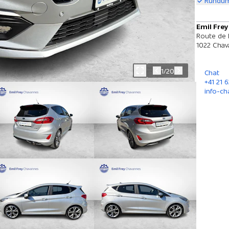
Rundum
Emil Fre
Route de 
1022 Chav
1/20
Chat
+41 21 6
info-c