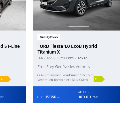
QualityCheck
id ST-Line
FORD Fiesta 1.0 EcoB Hybrid
Titanium X
09/2022 - 12'750 km - 125 PS
Emil Frey Genève les Vernets
CO2-Emissionen kombiniert 136 g/km
E
C
Verbrauch kombiniert 6.1 l/100km
ab CHF
15'350.–
160.00
Mt.
CHF
/Mt.