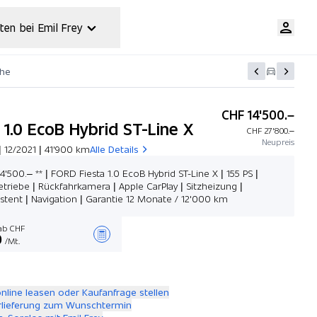
ten bei Emil Frey
che
CHF 14'500.–
 1.0 EcoB Hybrid ST-Line X
CHF 27'800.–
Neupreis
 12/2021 | 41'900 km
Alle Details
4'500.– ** | FORD Fiesta 1.0 EcoB Hybrid ST-Line X | 155 PS |
etriebe | Rückfahrkamera | Apple CarPlay | Sitzheizung |
istent | Navigation | Garantie 12 Monate / 12'000 km
b CHF
0
/Mt.
Angebot zusammenstellen
online leasen oder Kaufanfrage stellen
rlieferung zum Wunschtermin