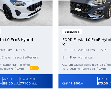
QualityCheck
ta 1.0 EcoB Hybrid
FORD Fiesta 1.0 EcoB Hybr
X
3'450 km - 125 PS
05/2023 - 20'900 km - 125 PS
SA Chavannes-près-Renens
Emil Frey Münsingen
en kombiniert 136 g/km
CO2-Emissionen kombiniert 138 g/km
E
biniert 6 l/100km
Verbrauch kombiniert 6.1 l/100km
ab CHF
Abo ab CHF
ab CHF
.–
183.00
771.00
17'800.–
175.00
/Mt.
/Mt.
CHF
/