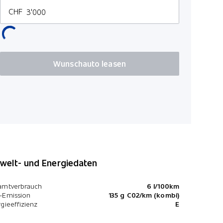
CHF
Servolenk
Wunschauto leasen
elt- und Energiedaten
amtverbrauch
6 l/100km
-Emission
135 g C02/km (kombi)
gieeffizienz
E