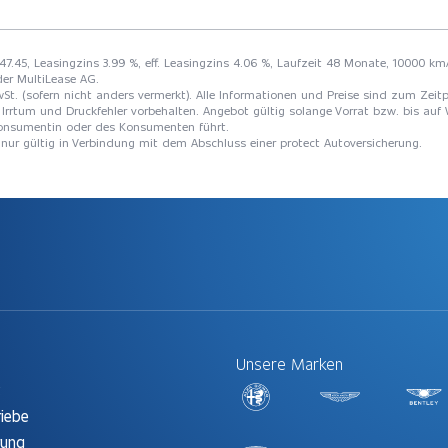
147.45, Leasingzins 3.99 %, eff. Leasingzins 4.06 %, Laufzeit 48 Monate, 10000 km/
der MultiLease AG.
St. (sofern nicht anders vermerkt). Alle Informationen und Preise sind zum Zeitp
Irrtum und Druckfehler vorbehalten. Angebot gültig solange Vorrat bzw. bis auf 
 Konsumentin oder des Konsumenten führt.
t nur gültig in Verbindung mit dem Abschluss einer protect Autoversicherung.
Unsere Marken
t
riebe
rung