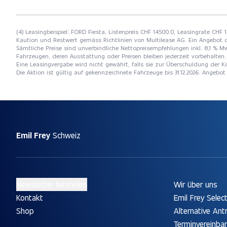
(4) Leasingbeispiel: FORD Fiesta, Listenpreis CHF 14500.0, Leasingrate CHF 
Kaution und Restwert gemäss Richtlinien von Multilease AG. Ein Angebot 
Sämtliche Preise sind unverbindliche Nettopreisempfehlungen inkl. 8,1 % Mw
Fahrzeugen, deren Ausstattung oder Preisen bleiben jederzeit vorbehalten. 
Eine Leasingvergabe wird nicht gewährt, falls sie zur Überschuldung der
Die Aktion ist gültig auf gekennzeichnete Fahrzeuge bis 31.12.2026. Angebo
Emil Frey
Schweiz
Newsletter bestellen
Wir über uns
Kontakt
Emil Frey Selec
Shop
Alternative Ant
Terminvereinba