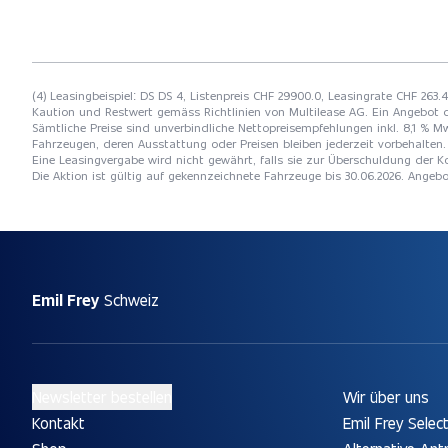
(4) Leasingbeispiel: DS DS 4, Listenpreis CHF 29900.0, Leasingrate CHF 263.
Kaution und Restwert gemäss Richtlinien von Multilease AG. Ein Angebot 
Sämtliche Preise sind unverbindliche Nettopreisempfehlungen inkl. 8,1 % Mw
Fahrzeugen, deren Ausstattung oder Preisen bleiben jederzeit vorbehalten. 
Eine Leasingvergabe wird nicht gewährt, falls sie zur Überschuldung der
Die Aktion ist gültig auf gekennzeichnete Fahrzeuge bis 30.06.2026. Angeb
Emil Frey
Schweiz
Newsletter bestellen
Wir über uns
Kontakt
Emil Frey Selec