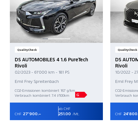
QualityCheck
QualityCheck
DS AUTOMOBILES 4 1.6 PureTech
DS AUTOMO
Rivoli
Rivoli
02/2023 - 61'000 km - 181 PS
10/2022 - 2
Emil Frey Spreitenbach
Emil Frey 
CO2-Emissionen kombiniert 167 g/km
CO2-Emission
G
Verbrauch kombiniert 7.4 l/100km
Verbrauch kom
ab CHF
27'900.–
251.00
24'800
CHF
/Mt.
CHF