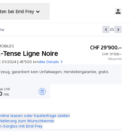
ten bei Emil Frey
che
MOBILES
CHF 29'900.–
E-Tense Ligne Noire
CHF 51'500.–
Neupreis
| 01/2024 | 45'500 km
Alle Details
zeug, garantiert kein Unfallwagen, Herstellergarantie, gratis
b CHF
0
/Mt.
Angebot zusammenstellen
online leasen oder Kaufanfrage stellen
rlieferung zum Wunschtermin
-Sorglos mit Emil Frey