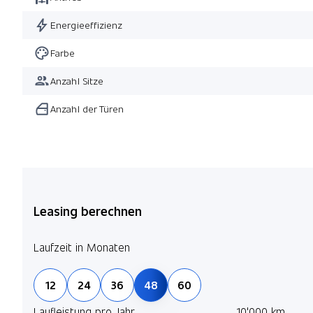
Energieeffizienz
Farbe
Anzahl Sitze
Anzahl der Türen
Leasing berechnen
Laufzeit in Monaten
12
24
36
48
60
Laufleistung pro Jahr
10'000 km