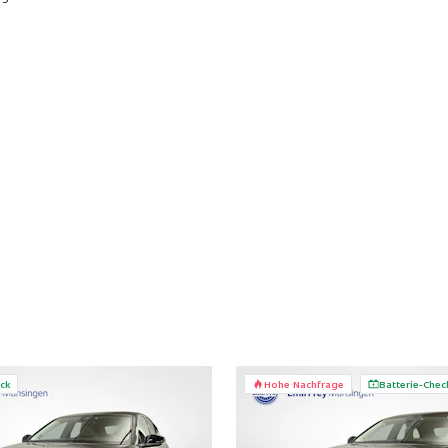
ck
Hohe Nachfrage
Batterie-Chec