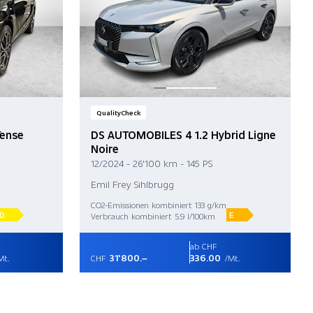
QualityCheck
Tense
DS AUTOMOBILES 4 1.2 Hybrid Ligne
Noire
12/2024 - 26'100 km - 145 PS
Emil Frey Sihlbrugg
CO2-Emissionen kombiniert 133 g/km
D
E
Verbrauch kombiniert 5.9 l/100km
ab CHF
31'800.–
336.00
Mt.
CHF
/Mt.