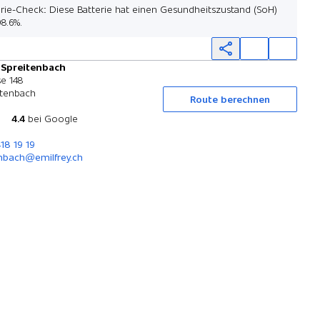
erie-Check: Diese Batterie hat einen Gesundheitszustand (SoH)
8.6%.
 Spreitenbach
Probefahrt
e 148
itenbach
Route berechnen
4.4
bei Google
418 19 19
nbach@emilfrey.ch