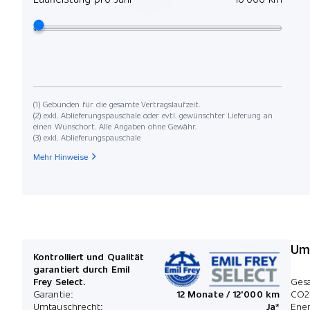
(1) Gebunden für die gesamte Vertragslaufzeit.
(2) exkl. Ablieferungspauschale oder evtl. gewünschter Lieferung an
einen Wunschort. Alle Angaben ohne Gewähr.
(3) exkl. Ablieferungspauschale
Mehr Hinweise
Umw
Kontrolliert und Qualität
garantiert durch Emil
Frey Select.
Ges
Garantie:
12 Monate / 12'000 km
CO2
Umtauschrecht:
Ja*
Ener