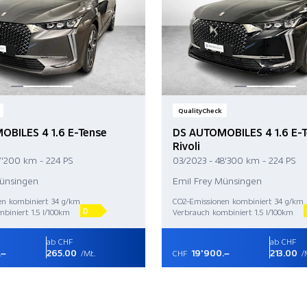
QualityCheck
BILES 4 1.6 E-Tense
DS AUTOMOBILES 4 1.6 E-
Rivoli
7'200 km - 224 PS
03/2023 - 48'300 km - 224 PS
Münsingen
Emil Frey Münsingen
en kombiniert 34 g/km
CO2-Emissionen kombiniert 34 g/km
D
biniert 1.5 l/100km
Verbrauch kombiniert 1.5 l/100km
ab CHF
ab CHF
.–
265.00
19'900.–
213.00
/Mt.
CHF
/