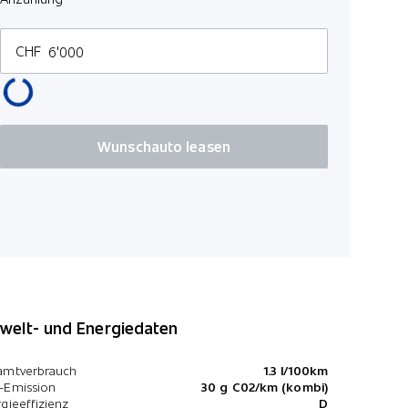
CHF
Wunschauto leasen
elt- und Energiedaten
amtverbrauch
1.3 l/100km
-Emission
30 g C02/km (kombi)
gieeffizienz
D