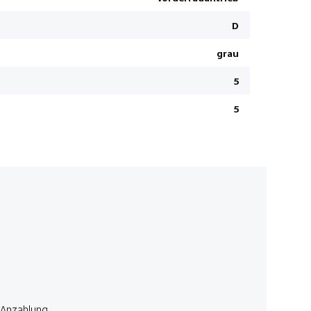
Elektrisch
D
Seitenairb
grau
12 V Steck
Elektrisch
5
Lederlenk
5
Geteilte Rü
Airbag Fah
Verkehrss
Klimaanla
Anzahlung