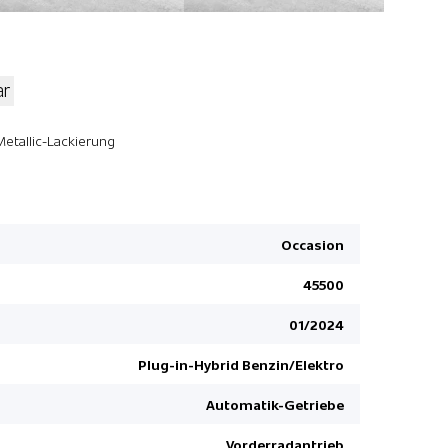
ar
Mittelarml
Metallic-Lackierung
Aussenspie
Keine Gewä
DS Iris Sy
Occasion
Leichtmeta
45500
Ambienteb
Lichtsenso
01/2024
Kopfairbag
Plug-in-Hybrid Benzin/Elektro
LED Tagfah
Automatik-Getriebe
Automatis
Stop + Sta
Vorderradantrieb