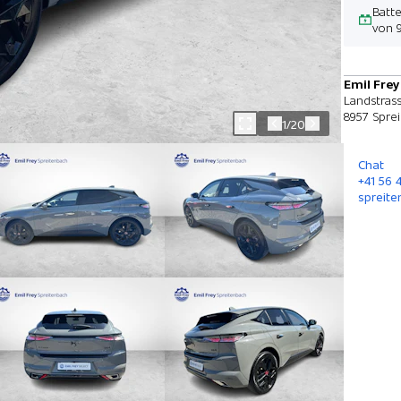
Batt
von 9
Emil Frey
Landstrass
8957 Spre
1/20
Chat
+41 56 
spreite