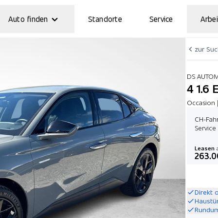
Auto finden
Standorte
Service
Arbei
zur Su
DS AUTO
4 1.6 
Occasion 
CH-Fahr
Service
Leasen
a
263.0
Direkt 
Haustü
Rundum