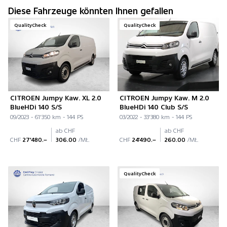
Diese Fahrzeuge könnten Ihnen gefallen
QualityCheck
QualityCheck
CITROEN Jumpy Kaw. XL 2.0
CITROEN Jumpy Kaw. M 2.0
BlueHDi 140 S/S
BlueHDi 140 Club S/S
09/2023 - 61'350 km - 144 PS
03/2022 - 33'380 km - 144 PS
ab CHF
ab CHF
CHF
27'480.–
306.00
/Mt.
CHF
24'490.–
260.00
/Mt.
QualityCheck