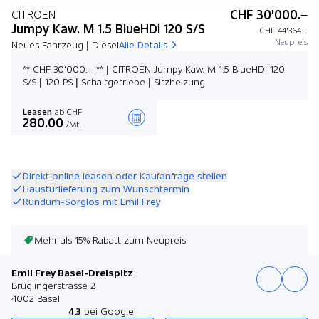
CHF 30'000.–
CITROEN
Jumpy Kaw. M 1.5 BlueHDi 120 S/S
CHF 44'364.–
Neupreis
Neues Fahrzeug | Diesel
Alle Details
** CHF 30'000.– ** | CITROEN Jumpy Kaw. M 1.5 BlueHDi 120
S/S | 120 PS | Schaltgetriebe | Sitzheizung
Leasen
ab CHF
280.00
/Mt.
Angebot zusammenstellen
Direkt online leasen oder Kaufanfrage stellen
Haustürlieferung zum Wunschtermin
Rundum-Sorglos mit Emil Frey
Mehr als 15% Rabatt zum Neupreis
Emil Frey Basel-Dreispitz
Brüglingerstrasse 2
4002 Basel
4.3
bei Google