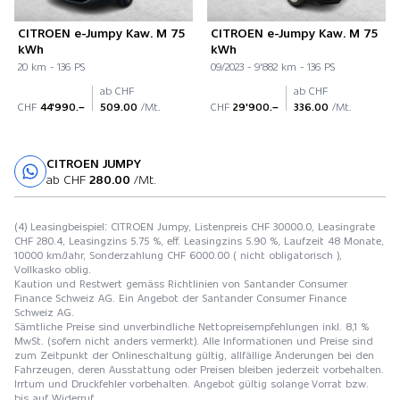
CITROEN e-Jumpy Kaw. M 75
CITROEN e-Jumpy Kaw. M 75
kWh
kWh
20 km - 136 PS
09/2023 - 9'882 km - 136 PS
ab CHF
ab CHF
CHF
44'990.–
509.00
/Mt.
CHF
29'900.–
336.00
/Mt.
CITROEN JUMPY
Probefahrt
ab CHF
280.00
/Mt.
(4) Leasingbeispiel: CITROEN Jumpy, Listenpreis CHF 30000.0, Leasingrate
CHF 280.4, Leasingzins 5.75 %, eff. Leasingzins 5.90 %, Laufzeit 48 Monate,
10000 km/Jahr, Sonderzahlung CHF 6000.00 ( nicht obligatorisch ),
Vollkasko oblig.
Kaution und Restwert gemäss Richtlinien von Santander Consumer
Finance Schweiz AG. Ein Angebot der Santander Consumer Finance
Schweiz AG.
Sämtliche Preise sind unverbindliche Nettopreisempfehlungen inkl. 8,1 %
MwSt. (sofern nicht anders vermerkt). Alle Informationen und Preise sind
zum Zeitpunkt der Onlineschaltung gültig, allfällige Änderungen bei den
Fahrzeugen, deren Ausstattung oder Preisen bleiben jederzeit vorbehalten.
Irrtum und Druckfehler vorbehalten. Angebot gültig solange Vorrat bzw.
bis auf Widerruf.