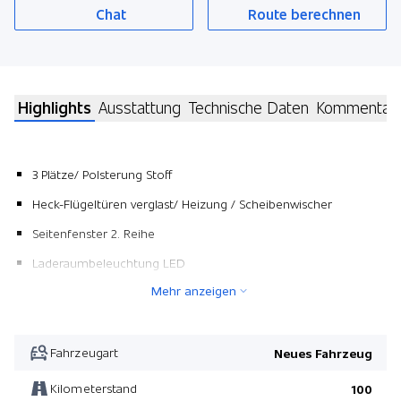
Chat
Route berechnen
Highlights
Ausstattung
Technische Daten
Kommentar
3 Plätze/ Polsterung Stoff
Heck-Flügeltüren verglast/ Heizung / Scheibenwischer
Seitenfenster 2. Reihe
Laderaumbeleuchtung LED
Mehr anzeigen
Rutschfester Boden im Laderaum
3 Plätze/ Polsterung Stoff
Fahrzeugart
Neues Fahrzeug
Kilometerstand
100