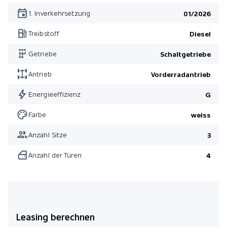
1. Inverkehrsetzung
01/2026
Treibstoff
Diesel
Getriebe
Schaltgetriebe
Antrieb
Vorderradantrieb
Energieeffizienz
G
Farbe
weiss
Anzahl Sitze
3
Anzahl der Türen
4
Leasing berechnen