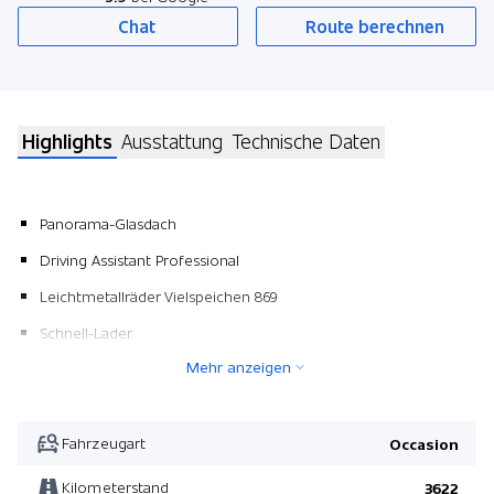
Chat
Route berechnen
Highlights
Ausstattung
Technische Daten
Panorama-Glasdach
Driving Assistant Professional
Leichtmetallräder Vielspeichen 869
Schnell-Lader
Mehr anzeigen
Sonnenschutzverglasung
BMW Repair 4 Jahre/ 200'000 km
Parking Assistant Professional
Fahrzeugart
Occasion
Pack Innovation
Kilometerstand
3622