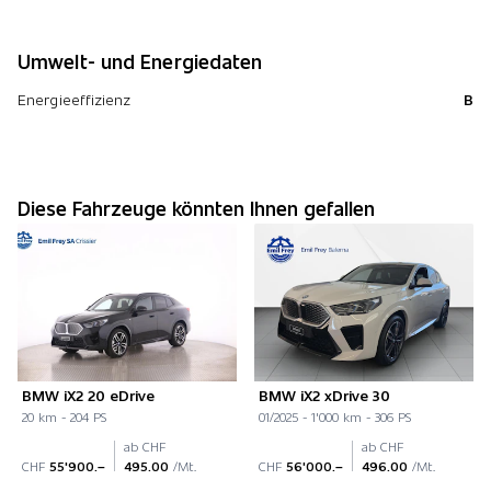
Umwelt- und Energiedaten
Energieeffizienz
B
Diese Fahrzeuge könnten Ihnen gefallen
BMW iX2 20 eDrive
BMW iX2 xDrive 30
20 km - 204 PS
01/2025 - 1'000 km - 306 PS
ab CHF
ab CHF
CHF
55'900.–
495.00
/Mt.
CHF
56'000.–
496.00
/Mt.