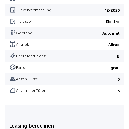
Anhängerkupplung mit abnehmbarem Kugelkopf
1. Inverkehrsetzung
12/2025
Lenkradheizung
Treibstoff
Elektro
Leder Veganza perforiert
Getriebe
Automat
Pack Comfort
Pack M Sport
Antrieb
Allrad
Parking Assistant Professional
Energieeffizienz
B
Driving Assistant Professional
Farbe
grau
Pack M Sport
Anzahl Sitze
5
Pack Innovation
Anzahl der Türen
5
Pack Comfort
Leasing berechnen