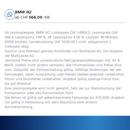
BMW iX2
Probefahrt
ab CHF
566.00
/Mt.
(4) Leasingbeispiel: BMW iX2, Listenpreis CHF 54900.0, Leasingrate CHF
566.4, Leasingzins 3.99 %, eff. Leasingzins 4.06 %, Laufzeit 48 Monate,
10000 km/Jahr, Sonderzahlung CHF 11000.00 ( nicht obligatorisch ),
Vollkasko oblig.
Kaution und Restwert gemäss Richtlinien von Multilease AG. Ein Angebot
der MultiLease AG.
Sämtliche Preise sind unverbindliche Nettopreisempfehlungen inkl. 8,1 %
MwSt. (sofern nicht anders vermerkt). Alle Informationen und Preise sind
zum Zeitpunkt der Onlineschaltung gültig, allfällige Änderungen bei den
Fahrzeugen, deren Ausstattung oder Preisen bleiben jederzeit vorbehalten.
Irrtum und Druckfehler vorbehalten. Angebot gültig solange Vorrat bzw.
bis auf Widerruf.
Eine Leasingvergabe wird nicht gewährt, falls sie zur Überschuldung der
Konsumentin oder des Konsumenten führt.
Die Aktion ist gültig auf gekennzeichnete Fahrzeuge bis 31.12.2026. Angebot
nur gültig in Verbindung mit dem Abschluss einer protect
Autoversicherung.