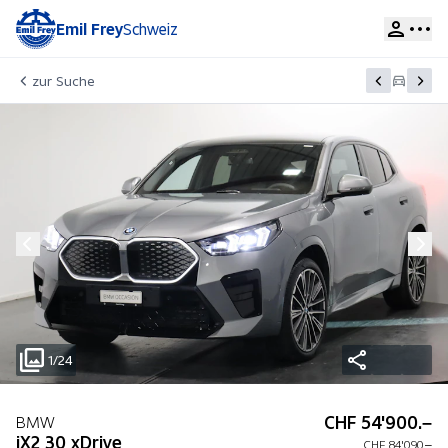
Emil Frey
Schweiz
zur Suche
1/24
CHF 54'900.–
BMW
iX2 30 xDrive
CHF 84'090.–