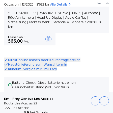
Neupreis
Occasion | 12/2025 | 3'622 km
Alle Details
** CHF 54'900.– ** | BMW iX2 30 xDrive | 306 PS | Automat |
Rückfahrkamera | Head-Up Display | Apple CarPlay |
Sitzheizung | Parkassistent | Garantie 48 Monate / 200'000
km
Leasen
ab CHF
566.00
/Mt.
Angebot zusammenstellen
Direkt online leasen oder Kaufanfrage stellen
Haustürlieferung zum Wunschtermin
Rundum-Sorglos mit Emil Frey
Batterie-Check: Diese Batterie hat einen
Gesundheitszustand (SoH) von 99.3%.
Emil Frey Genève Les Acacias
Route des Acacias 23
1227 Les Acacias
3.9
bei Google