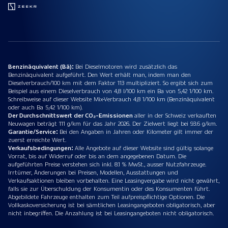
Benzinäquivalent (Bä):
Bei Dieselmotoren wird zusätzlich das
Benzinäquivalent aufgeführt. Den Wert erhält man, indem man den
Dieselverbrauch/100 km mit dem Faktor 113 multipliziert. So ergibt sich zum
Beispiel aus einem Dieselverbrauch von 4,8 l/100 km ein Ba von 5,42 1/100 km.
Schreibweise auf dieser Website Mix-Verbrauch 4,8 1/100 km (Benzinäquivalent
oder auch Ba 5,42 1/100 km).
Der Durchschnittswert der CO₂-Emissionen
aller in der Schweiz verkauften
Neuwagen beträgt 111 g/km für das Jahr 2026. Der Zielwert liegt bei 93.6 g/km.
Garantie/Service:
Bei den Angaben in Jahren oder Kilometer gilt immer der
zuerst erreichte Wert.
Verkaufsbedingungen:
Alle Angebote auf dieser Website sind gültig solange
Vorrat, bis auf Widerruf oder bis an dem angegebenen Datum. Die
aufgeführten Preise verstehen sich inkl. 8.1 % MwSt., ausser Nutzfahrzeuge.
Irrtümer, Änderungen bei Preisen, Modellen, Ausstattungen und
Verkaufsaktionen bleiben vorbehalten. Eine Leasingvergabe wird nicht gewährt,
falls sie zur Überschuldung der Konsumentin oder des Konsumenten führt.
Abgebildete Fahrzeuge enthalten zum Teil aufpreispflichtige Optionen. Die
Vollkaskoversicherung ist bei sämtlichen Leasingangeboten obligatorisch, aber
nicht inbegriffen. Die Anzahlung ist bei Leasingangeboten nicht obligatorisch.